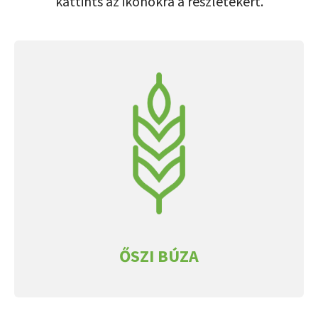
kattints az ikonokra a részletekért.
ŐSZI BÚZA