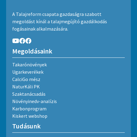
A Talajreform csapata gazdaságra szabott
megoldást kínál a talajmegújító gazdálkodás
fogásainak alkalmazására.
Megoldásaink
Takarónövények
Ugarkeverékek
CalciGo mész
NaturKáli PK
Szaktanácsadás
Növényinedv-analízis
Karbonprogram
Kiskert webshop
Tudásunk