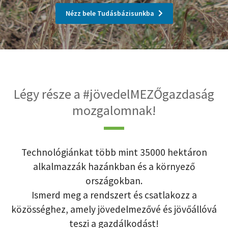
Nézz bele Tudásbázisunkba
Légy része a #jövedelMEZŐgazdaság
mozgalomnak!
Technológiánkat több mint 35000 hektáron
alkalmazzák hazánkban és a környező
országokban.
Ismerd meg a rendszert és csatlakozz a
közösséghez, amely jövedelmezővé és jövőállóvá
teszi a gazdálkodást!