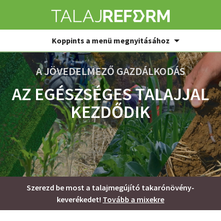
Koppints a menü megnyitásához
A JÖVEDELMEZŐ GAZDÁLKODÁS
AZ EGÉSZSÉGES TALAJJAL
KEZDŐDIK
Szerezd be most a talajmegújító takarónövény-
keverékedet!
Tovább a mixekre