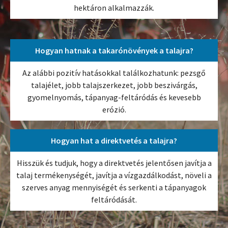
hektáron alkalmazzák.
Hogyan hatnak a takarónövények a talajra?
Az alábbi pozitív hatásokkal találkozhatunk: pezsgő
talajélet, jobb talajszerkezet, jobb beszivárgás,
gyomelnyomás, tápanyag-feltáródás és kevesebb
erózió.
Hogyan hat a direktvetés a talajra?
Hisszük és tudjuk, hogy a direktvetés jelentősen javítja a
talaj termékenységét, javítja a vízgazdálkodást, növeli a
szerves anyag mennyiségét és serkenti a tápanyagok
feltáródását.