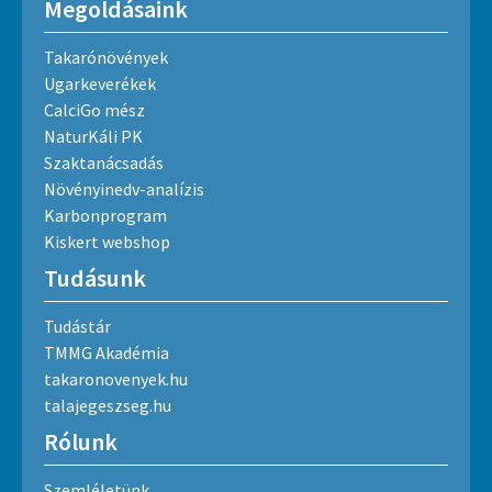
Megoldásaink
Takarónövények
Ugarkeverékek
CalciGo mész
NaturKáli PK
Szaktanácsadás
Növényinedv-analízis
Karbonprogram
Kiskert webshop
Tudásunk
Tudástár
TMMG Akadémia
takaronovenyek.hu
talajegeszseg.hu
Rólunk
Szemléletünk