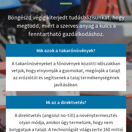
Böngészd végig kiterjedt tudásbázisunkat, hogy
megtudd, miért a szerves anyag a kulcs a
fenntartható gazdálkodáshoz.
Mik azok a takarónövények?
A takarónövényeket a főnövények közötti időszakban
vetjük, hogy elnyomják a gyomokat, megóvják a talajt
az eróziótól és segítsenek a talaj termékenységének
javításában.
Mi az a direktvetés?
A direktvetés (angolul no-till) a növénytermesztés
olyan módja, amikor úgy termelünk, hogy nem
bolygatjuk a talajt. A technológiát világszerte 160 millió