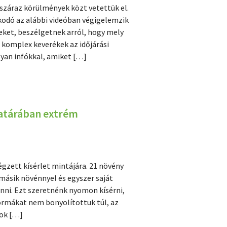
száraz körülmények közt vetettük el.
kodó az alábbi videóban végigelemzik
reket, beszélgetnek arról, hogy mely
 komplex keverékek az időjárási
olyan infókkal, amiket […]
határában extrém
végzett kísérlet mintájára. 21 növény
másik növénnyel és egyszer saját
önni. Ezt szeretnénk nyomon kísérni,
rmákat nem bonyolítottuk túl, az
ok […]