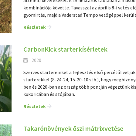
áttelelő keverékeket. A 15 hektáros táblában a másodv
kombinációja követte. Tavasszal az április 8-i vetés elő
gyomirtás, majd a Vaderstad Tempo vetőgéppel került 
Részletek
CarbonKick starterkísérletek
2020
Szerves startereinket a fejlesztés első percétől vetj
starterekkel (8-24-24, 15-20-10 stb.), hogy megbizon
ben és 2020-ban az ország több pontján végeztünk kí
kukoricában és szójában.
Részletek
Takarónövények őszi mátrixvetése