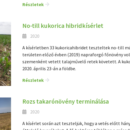
Részletek
No-till kukorica hibridkísérlet
2020
A kísérletben 33 kukoricahibridet teszteltek no-till 
területen előző évben (2019) napraforgó főnövény vol
szemenként vetett talajművelő retek követett. A kukor
2020. április 23-án a földbe.
Részletek
Rozs takarónövény terminálása
2020
A kísérlet során azt teszteljük, hogy a vetés előtt há