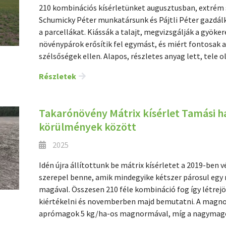
210 kombinációs kísérletünket augusztusban, extrém 
Schumicky Péter munkatársunk és Pájtli Péter gazdál
a parcellákat. Kiássák a talajt, megvizsgálják a gyöke
növénypárok erősítik fel egymást, és miért fontosak a
szélsőségek ellen. Alapos, részletes anyag lett, tele 
Részletek
Takarónövény Mátrix kísérlet Tamási 
körülmények között
2025
Idén újra állítottunk be mátrix kísérletet a 2019-ben 
szerepel benne, amik mindegyike kétszer párosul egy 
magával. Összesen 210 féle kombináció fog így létrej
kiértékelni és novemberben majd bemutatni. A magno
aprómagok 5 kg/ha-os magnormával, míg a nagymag