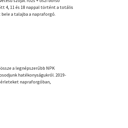
etésű szóját rozs + őszi borsó
tt 4, 11 és 18 nappal történt a totális
bele a talajba a napraforgó.
ük össze a legnépszerűbb NPK
yosodjunk hatékonyságukról. 2019-
sérleteket napraforgóban,