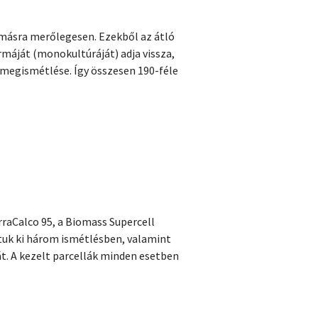
gymásra merőlegesen. Ezekből az átló
máját (monokultúráját) adja vissza,
 megismétlése. Így összesen 190-féle
raCalco 95, a Biomass Supercell
uk ki három ismétlésben, valamint
t. A kezelt parcellák minden esetben