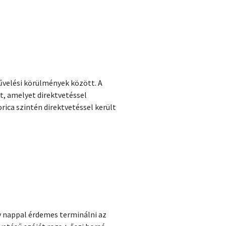
művelési körülmények között. A
t, amelyet direktvetéssel
ica szintén direktvetéssel került
ny nappal érdemes terminálni az