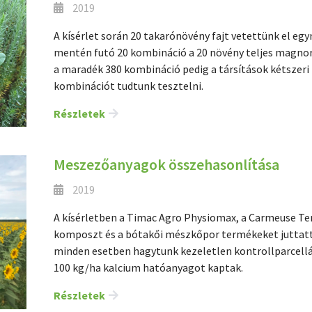
2019
A kísérlet során 20 takarónövény fajt vetettünk el e
mentén futó 20 kombináció a 20 növény teljes magnor
a maradék 380 kombináció pedig a társítások kétszeri
kombinációt tudtunk tesztelni.
Részletek
Meszezőanyagok összehasonlítása
2019
A kísérletben a Timac Agro Physiomax, a Carmeuse Ter
komposzt és a bótakői mészkőpor termékeket juttatt
minden esetben hagytunk kezeletlen kontrollparcellá
100 kg/ha kalcium hatóanyagot kaptak.
Részletek