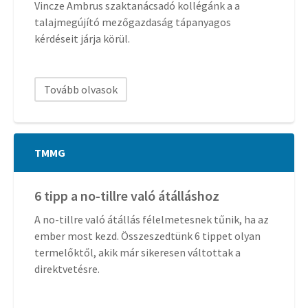
Vincze Ambrus szaktanácsadó kollégánk a a
talajmegújító mezőgazdaság tápanyagos
kérdéseit járja körül.
Tovább olvasok
TMMG
6 tipp a no-tillre való átálláshoz
A no-tillre való átállás félelmetesnek tűnik, ha az
ember most kezd. Összeszedtünk 6 tippet olyan
termelőktől, akik már sikeresen váltottak a
direktvetésre.