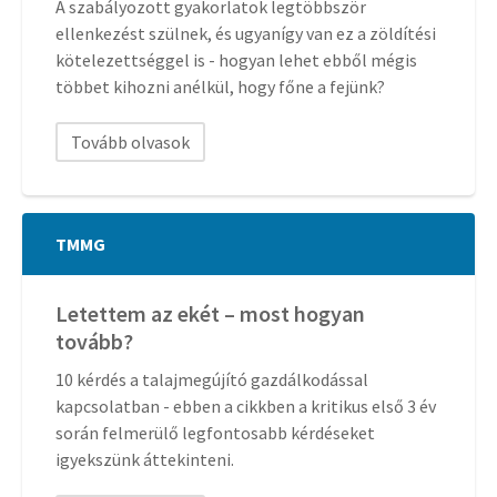
A szabályozott gyakorlatok legtöbbször
ellenkezést szülnek, és ugyanígy van ez a zöldítési
kötelezettséggel is - hogyan lehet ebből mégis
többet kihozni anélkül, hogy főne a fejünk?
Tovább olvasok
TMMG
Letettem az ekét – most hogyan
tovább?
10 kérdés a talajmegújító gazdálkodással
kapcsolatban - ebben a cikkben a kritikus első 3 év
során felmerülő legfontosabb kérdéseket
igyekszünk áttekinteni.