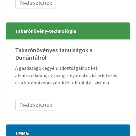
Tovább olvasok
Takarónövény-technológia
Takarónövényes tanulságok a
Dunántúlról
A gazdaságok egyéni adottságaihoz kell
alkalmazkodni, ez pedig folyamatos kísérletezést
és a korábbi módszerek felülbírálatát kívánja.
Tovább olvasok
TMMG