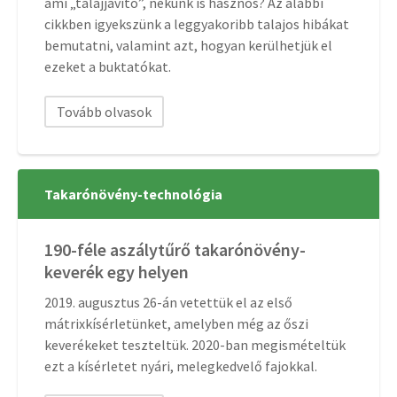
ami „talajjavító”, nekünk is hasznos? Az alábbi
cikkben igyekszünk a leggyakoribb talajos hibákat
bemutatni, valamint azt, hogyan kerülhetjük el
ezeket a buktatókat.
Tovább olvasok
Takarónövény-technológia
190-féle aszálytűrő takarónövény-
keverék egy helyen
2019. augusztus 26-án vetettük el az első
mátrixkísérletünket, amelyben még az őszi
keverékeket teszteltük. 2020-ban megismételtük
ezt a kísérletet nyári, melegkedvelő fajokkal.