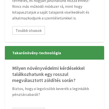
termelés, és hogyan járulhatunk hozzá ehhez?
Nincs más működő módszer rá, mint hogy
kitapasztaljuk a saját talajaink viselkedését és
alkalmazkodjunk a szemléletünkkel is.
Tovább olvasok
Takarónövény-technológia
Milyen növényvédelmi kérdésekkel
találkozhatunk egy rosszul
megválasztott zöldítés során?
Biztos, hogy a legolcsóbb keverék a leginkább
pénztárcabarát?