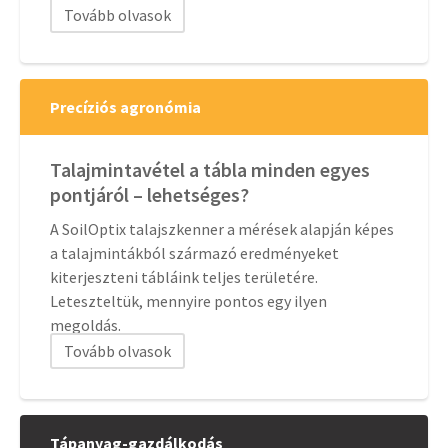
Tovább olvasok
Precíziós agronómia
Talajmintavétel a tábla minden egyes
pontjáról – lehetséges?
A SoilOptix talajszkenner a mérések alapján képes
a talajmintákból származó eredményeket
kiterjeszteni tábláink teljes területére.
Leteszteltük, mennyire pontos egy ilyen
megoldás.
Tovább olvasok
Tápanyag-gazdálkodás