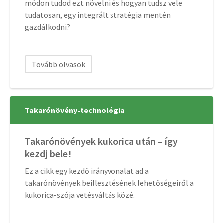
módon tudod ezt növelni és hogyan tudsz vele
tudatosan, egy integrált stratégia mentén
gazdálkodni?
Tovább olvasok
Takarónövény-technológia
Takarónövények kukorica után – így
kezdj bele!
Ez a cikk egy kezdő irányvonalat ad a
takarónövények beillesztésének lehetőségeiről a
kukorica-szója vetésváltás közé.