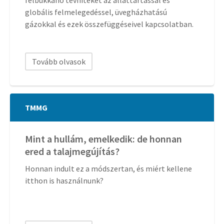
globális felmelegedéssel, üvegházhatású
gázokkal és ezek összefüggéseivel kapcsolatban.
Tovább olvasok
TMMG
Mint a hullám, emelkedik: de honnan
ered a talajmegújítás?
Honnan indult ez a módszertan, és miért kellene
itthon is használnunk?