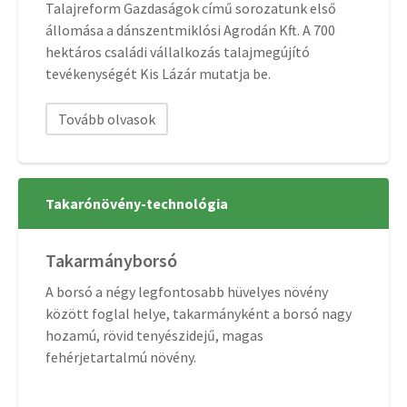
Talajreform Gazdaságok című sorozatunk első
állomása a dánszentmiklósi Agrodán Kft. A 700
hektáros családi vállalkozás talajmegújító
tevékenységét Kis Lázár mutatja be.
Tovább olvasok
Takarónövény-technológia
Takarmányborsó
A borsó a négy legfontosabb hüvelyes növény
között foglal helye, takarmányként a borsó nagy
hozamú, rövid tenyészidejű, magas
fehérjetartalmú növény.