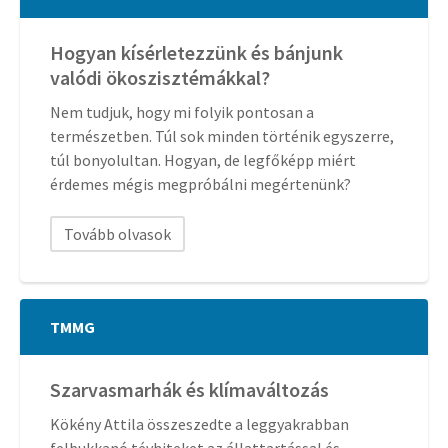
Hogyan kísérletezzünk és bánjunk
valódi ökoszisztémákkal?
Nem tudjuk, hogy mi folyik pontosan a
természetben. Túl sok minden történik egyszerre,
túl bonyolultan. Hogyan, de legfőképp miért
érdemes mégis megpróbálni megértenünk?
Tovább olvasok
TMMG
Szarvasmarhák és klímaváltozás
Kökény Attila összeszedte a leggyakrabban
felbukkanó tévhiteket az állattartással és