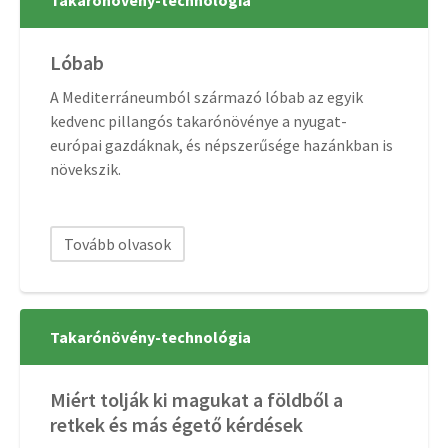
Takarónövény-technológia
Lóbab
A Mediterráneumból származó lóbab az egyik
kedvenc pillangós takarónövénye a nyugat-
európai gazdáknak, és népszerűsége hazánkban is
növekszik.
Tovább olvasok
Takarónövény-technológia
Miért tolják ki magukat a földből a
retkek és más égető kérdések