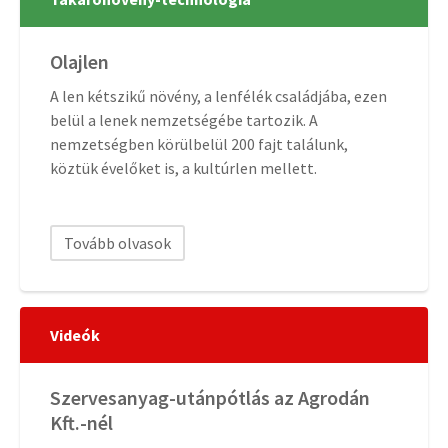
Olajlen
A len kétszikű növény, a lenfélék családjába, ezen
belül a lenek nemzetségébe tartozik. A
nemzetségben körülbelül 200 fajt találunk,
köztük évelőket is, a kultúrlen mellett.
Tovább olvasok
Videók
Szervesanyag-utánpótlás az Agrodán
Kft.-nél