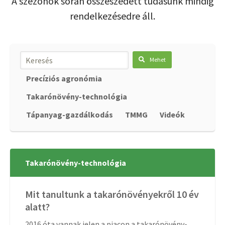
A szezonok során összeszedett tudásunk mindig
rendelkezésedre áll.
Keresés:
Mehet
Precíziós agronómia
Takarónövény-technológia
Tápanyag-gazdálkodás
TMMG
Videók
Takarónövény-technológia
Mit tanultunk a takarónövényekről 10 év
alatt?
2016 óta vannak jelen a piacon a takarónövény-