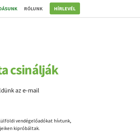
DÁSUNK
RÓLUNK
HÍRLEVÉL
a csinálják
ldünk az e-mail
Külföldi vendégelőadókat hívtunk,
eiken kipróbáltak.