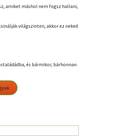
z, amiket máshol nem fogsz hallani,
sinálják világszinten, akkor ez neked
 postaládádba, és bármikor, bárhonnan
agyok