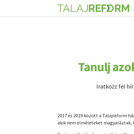
Tanulj azo
Iratkozz fel h
2017 és 2019 között a Talajreform h
akik nem elméleteket magyaráztak, h