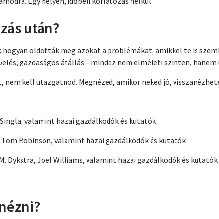
modra. Egy helyen, időbeli korlátozás nélkül.
ozás után?
k hogyan oldották meg azokat a problémákat, amikkel te is szemb
velés, gazdaságos átállás – mindez nem elméleti szinten, hanem 
, nem kell utazgatnod. Megnézed, amikor neked jó, visszanézhete
h Singla, valamint hazai gazdálkodók és kutatók
r, Tom Robinson, valamint hazai gazdálkodók és kutatók
 M. Dykstra, Joel Williams, valamint hazai gazdálkodók és kutatók
nézni?