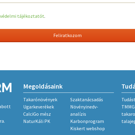
védelmi tájékoztatót
.
Megoldásaink
Tud
Takarónövények
Szaktanácsadás
Tudás
abott
Ugarkeverékek
Növényinedv-
TMMG 
CalciGo mész
analízis
takar
ra.
NaturKáli PK
Karbonprogram
talaje
Kiskert webshop