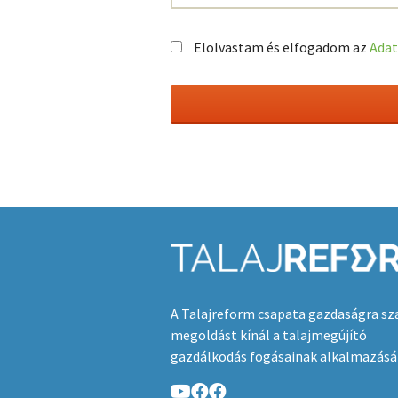
Elolvastam és elfogadom az
Adat
A Talajreform csapata gazdaságra sz
megoldást kínál a talajmegújító
gazdálkodás fogásainak alkalmazásá