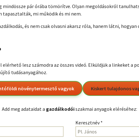
 mindössze pár órába tömörítve. Olyan megoldásokról tanulhats
n tapasztalták, mi működik és mi nem.
zdálkodás, és nem csak olvasni akarsz róla, hanem látni, hogyan c
?
al elérhető lesz számodra az összes videó. Elküldjük a linkeket a
újító tudásanyagához.
ntóföldi növénytermesztő vagyok
Kiskert tulajdonos v
Add meg adataidat a
gazdálkodói
szakmai anyagok eléréséhez:
Keresztnév *