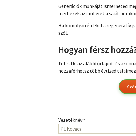
Generációk munkáját ismerheted meg
mert ezek az emberek a saját bőrükö
Ha komolyan érdekel a regeneratív ga
szól.
Hogyan férsz hozzá
Töltsd ki az alábbi űrlapot, és azonn
hozzáférhetsz több évtized talajmeg
Szá
Vezetéknév *