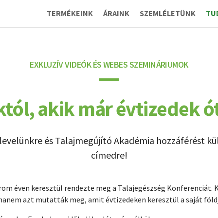
TERMÉKEINK
ÁRAINK
SZEMLÉLETÜNK
TU
EXKLUZÍV VIDEÓK ÉS WEBES SZEMINÁRIUMOK
któl, akik már évtizedek ót
írlevelünkre és Talajmegújító Akadémia hozzáférést kü
címedre!
árom éven keresztül rendezte meg a Talajegészség Konferenciát. 
anem azt mutatták meg, amit évtizedeken keresztül a saját földj