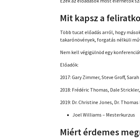
Ezek az előadások most elérhetők szá
Mit kapsz a feliratk
Több tucat előadás arról, hogy máso
takarónövények, forgatás nélküli mű
Nem kell végigülnöd egy konferenciát
Előadók:
2017: Gary Zimmer, Steve Groff, Sara
2018: Frédéric Thomas, Dale Strickle
2019: Dr. Christine Jones, Dr. Thomas
Joel Williams – Mesterkurzus
Miért érdemes meg