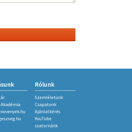
ásunk
Rólunk
tár
Szemléletünk
Akadémia
Csapatunk
onovenyek.hu
Ajánlatkérés
geszseg.hu
YouTube
csatornánk