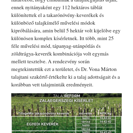
ennek nyitányaként egy 112 hektáros táblát
különítettek el a takarónövény-keverékek és
különböző talajkímélő művelési módok
kipróbálására, amin belül 5 hektár volt kijelölve egy
különösen komplex kísérletnek. Itt több, mint 25
féle művelési mód, tápanyag-utánpótlás és
zöldtrágya-keverék kombinációja volt egymás
mellett tesztelve. A rendezvény során
megtekintettük ezt a területet, és Dr. Vona Márton
talajtani szakértő értékelte ki a talaj adottságait és a
korábban vett talajminták eredményeit.