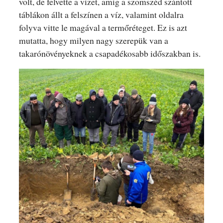
volt, de felvette a vizet, amíg a szomszéd szántott
táblákon állt a felszínen a víz, valamint oldalra
folyva vitte le magával a termőréteget. Ez is azt
mutatta, hogy milyen nagy szerepük van a
takarónövényeknek a csapadékosabb időszakban is.