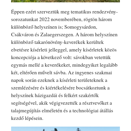
Éppen ezért szerveztük meg tematikus rendezvény-
sorozatunkat 2022 novemberében, rögtön három
különböző helyszínen is; Somogysárdon,
Csákváron és Zalaegerszegen. A három helyszínen
különböző takarónövény-keverékek kerültek
elvetésre kísérleti jelleggel, amely kísérletek közös
koncepciója a következő volt: sávokban vetettük
egymás mellé a keverékeket, mindegyiket legalább
két, eltérően művelt sávba. Az ingyenes szakmai
napok során ezeknek a kísérleti területeknek a
szemlézésére és kiértékelésére bocsátkoztunk a
helyszínek házigazdái és felkért szakértők
segítségével, akik végigvezették a résztvevőket a
talajmegújítás elméletén és a technológiai átállás
kezdő lépésein.