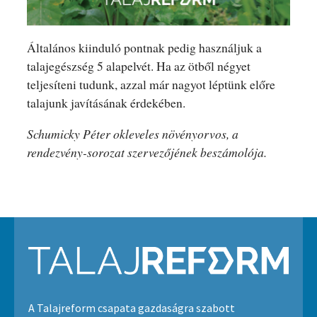
Általános kiinduló pontnak pedig használjuk a
talajegészség 5 alapelvét. Ha az ötből négyet
teljesíteni tudunk, azzal már nagyot léptünk előre
talajunk javításának érdekében.
Schumicky Péter okleveles növényorvos, a
rendezvény-sorozat szervezőjének beszámolója.
A Talajreform csapata gazdaságra szabott