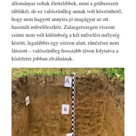
állományai voltak élettelibbek, mint a grúberezett
táblákéi, de ez valószínűleg annak volt köszönhető,
hogy nem hagyott annyira jó magágyat az ott
használt művelőeszköz. Zalaegerszegen viszont
szinte nem volt különbség a két művelési mélység
között, legalábbis egy szezon alatt, ránézésre nem
látszott – valószínűleg hosszabb távon folytatva a
kísérletet jobban elválnának.