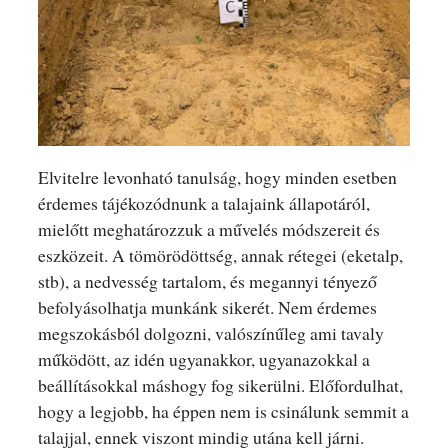
Elvitelre levonható tanulság, hogy minden esetben
érdemes tájékozódnunk a talajaink állapotáról,
mielőtt meghatározzuk a művelés módszereit és
eszközeit. A tömörödöttség, annak rétegei (eketalp,
stb), a nedvesség tartalom, és megannyi tényező
befolyásolhatja munkánk sikerét. Nem érdemes
megszokásból dolgozni, valószínűleg ami tavaly
működött, az idén ugyanakkor, ugyanazokkal a
beállításokkal máshogy fog sikerülni. Előfordulhat,
hogy a legjobb, ha éppen nem is csinálunk semmit a
talajjal, ennek viszont mindig utána kell járni.