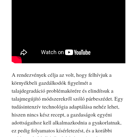
A rendezvények célja az volt, hogy felhívjuk a
környékbeli gazdálkodók figyelmét a
talajdegradáció problémakörére és elindítsuk a
talajmegújító módszerekről szóló párbeszédet. Egy
tudásintenzív technológia adaptálása nehéz lehet,
hiszen nincs kész recept, a gazdaságok egyéni
adottságaihoz kell alkalmazkodnia a gyakorlatnak,
ez pedig folyamatos kísérletezést, és a korábbi