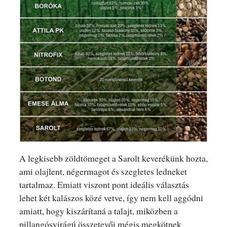
A legkisebb zöldtömeget a Sarolt keverékünk hozta,
ami olajlent, négermagot és szegletes ledneket
tartalmaz. Emiatt viszont pont ideális választás
lehet két kalászos közé vetve, így nem kell aggódni
amiatt, hogy kiszárítaná a talajt, miközben a
pillangósvirágú összetevői mégis megkötnek