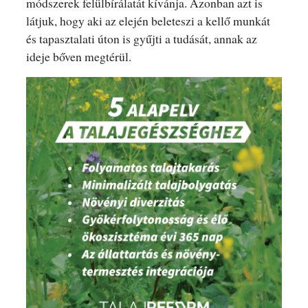
módszerek felülbírálatát kívánja. Azonban azt is
látjuk, hogy aki az elején beleteszi a kellő munkát
és tapasztalati úton is gyűjti a tudását, annak az
ideje bőven megtérül.