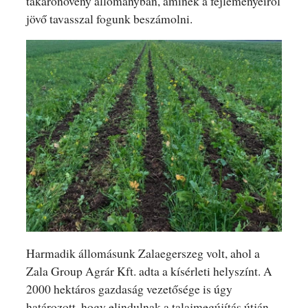
takarónövény állományban, aminek a fejleményeiről
jövő tavasszal fogunk beszámolni.
Harmadik állomásunk Zalaegerszeg volt, ahol a
Zala Group Agrár Kft. adta a kísérleti helyszínt. A
2000 hektáros gazdaság vezetősége is úgy
határozott, hogy elindulnak a talajmegújítás útján,