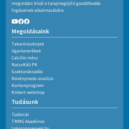
megoldást kínál a talajmegújító gazdálkodás
fogásainak alkalmazására.
Megoldásaink
Takarónövények
Ugarkeverékek
CalciGo mész
NaturKáli PK
Szaktanácsadás
Növényinedv-analízis
Karbonprogram
Kiskert webshop
Tudásunk
Tudástár
TMMG Akadémia
takaronovenyek.hu