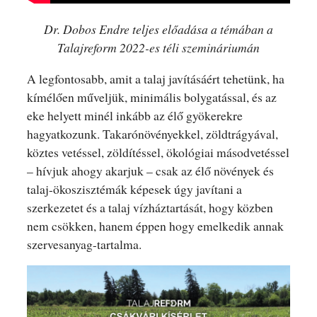
Dr. Dobos Endre teljes előadása a témában a
Talajreform 2022-es téli szemináriumán
A legfontosabb, amit a talaj javításáért tehetünk, ha
kímélően műveljük, minimális bolygatással, és az
eke helyett minél inkább az élő gyökerekre
hagyatkozunk. Takarónövényekkel, zöldtrágyával,
köztes vetéssel, zöldítéssel, ökológiai másodvetéssel
– hívjuk ahogy akarjuk – csak az élő növények és
talaj-ökoszisztémák képesek úgy javítani a
szerkezetet és a talaj vízháztartását, hogy közben
nem csökken, hanem éppen hogy emelkedik annak
szervesanyag-tartalma.