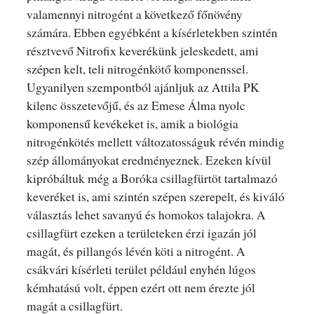
valamennyi nitrogént a következő főnövény
számára. Ebben egyébként a kísérletekben szintén
résztvevő Nitrofix keverékünk jeleskedett, ami
szépen kelt, teli nitrogénkötő komponenssel.
Ugyanilyen szempontból ajánljuk az Attila PK
kilenc összetevőjű, és az Emese Álma nyolc
komponensű kevékeket is, amik a biológia
nitrogénkötés mellett változatosságuk révén mindig
szép állományokat eredményeznek. Ezeken kívül
kipróbáltuk még a Boróka csillagfürtöt tartalmazó
keveréket is, ami szintén szépen szerepelt, és kiváló
választás lehet savanyú és homokos talajokra. A
csillagfürt ezeken a területeken érzi igazán jól
magát, és pillangós lévén köti a nitrogént. A
csákvári kísérleti terület például enyhén lúgos
kémhatású volt, éppen ezért ott nem érezte jól
magát a csillagfürt.