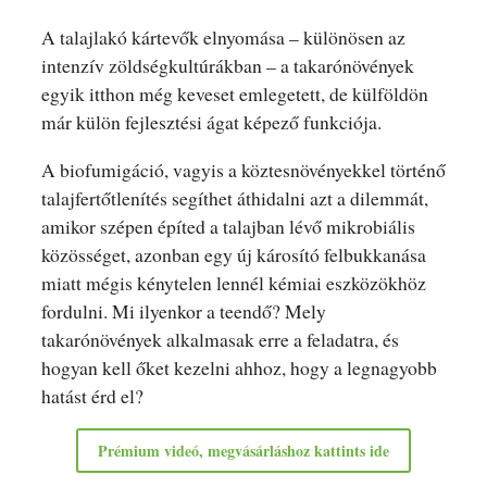
A talajlakó kártevők elnyomása – különösen az
intenzív zöldségkultúrákban – a takarónövények
egyik itthon még keveset emlegetett, de külföldön
már külön fejlesztési ágat képező funkciója.
A biofumigáció, vagyis a köztesnövényekkel történő
talajfertőtlenítés segíthet áthidalni azt a dilemmát,
amikor szépen építed a talajban lévő mikrobiális
közösséget, azonban egy új károsító felbukkanása
miatt mégis kénytelen lennél kémiai eszközökhöz
fordulni. Mi ilyenkor a teendő? Mely
takarónövények alkalmasak erre a feladatra, és
hogyan kell őket kezelni ahhoz, hogy a legnagyobb
hatást érd el?
Prémium videó, megvásárláshoz kattints ide