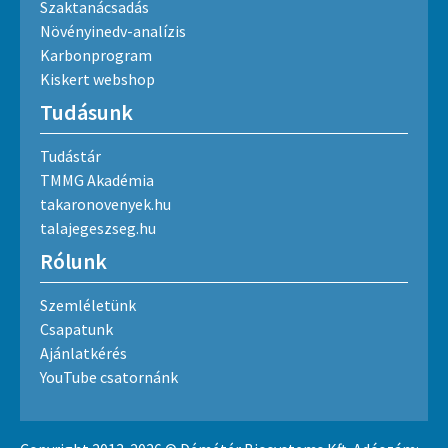
Szaktanácsadás
Növényinedv-analízis
Karbonprogram
Kiskert webshop
Tudásunk
Tudástár
TMMG Akadémia
takaronovenyek.hu
talajegeszseg.hu
Rólunk
Szemléletünk
Csapatunk
Ajánlatkérés
YouTube csatornánk