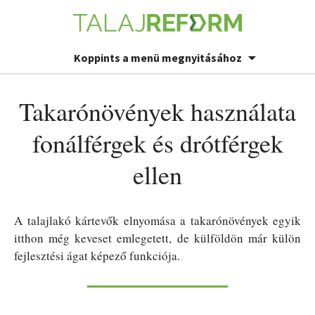
Koppints a menü megnyitásához
Takarónövények használata
fonálférgek és drótférgek
ellen
A talajlakó kártevők elnyomása a takarónövények egyik
itthon még keveset emlegetett, de külföldön már külön
fejlesztési ágat képező funkciója.