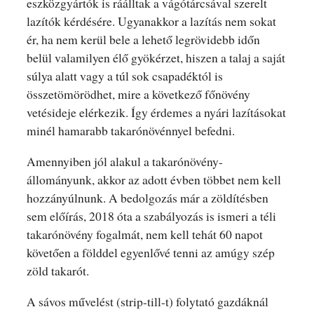
eszközgyártók is ráálltak a vágótárcsával szerelt
lazítók kérdésére. Ugyanakkor a lazítás nem sokat
ér, ha nem kerül bele a lehető legrövidebb időn
belül valamilyen élő gyökérzet, hiszen a talaj a saját
súlya alatt vagy a túl sok csapadéktól is
összetömörödhet, mire a következő főnövény
vetésideje elérkezik. Így érdemes a nyári lazításokat
minél hamarabb takarónövénnyel befedni.
Amennyiben jól alakul a takarónövény-
állományunk, akkor az adott évben többet nem kell
hozzányúlnunk. A bedolgozás már a zöldítésben
sem előírás, 2018 óta a szabályozás is ismeri a téli
takarónövény fogalmát, nem kell tehát 60 napot
követően a földdel egyenlővé tenni az amúgy szép
zöld takarót.
A sávos művelést (strip-till-t) folytató gazdáknál