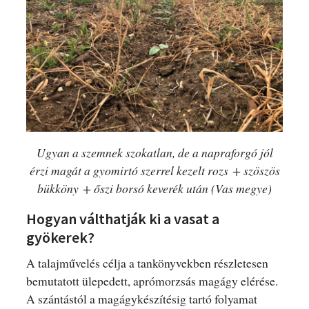
Ugyan a szemnek szokatlan, de a napraforgó jól
érzi magát a gyomirtó szerrel kezelt rozs + szöszös
bükköny + őszi borsó keverék után (Vas megye)
Hogyan válthatják ki a vasat a
gyökerek?
A talajművelés célja a tankönyvekben részletesen
bemutatott ülepedett, aprómorzsás magágy elérése.
A szántástól a magágykészítésig tartó folyamat