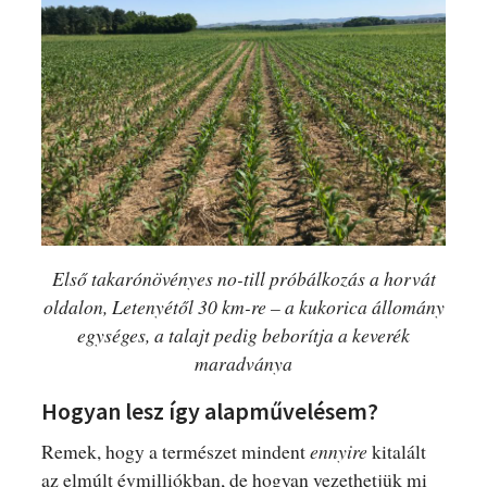
Első takarónövényes no-till próbálkozás a horvát
oldalon, Letenyétől 30 km-re – a kukorica állomány
egységes, a talajt pedig beborítja a keverék
maradványa
Hogyan lesz így alapművelésem?
Remek, hogy a természet mindent
ennyire
kitalált
az elmúlt évmilliókban, de hogyan vezethetjük mi