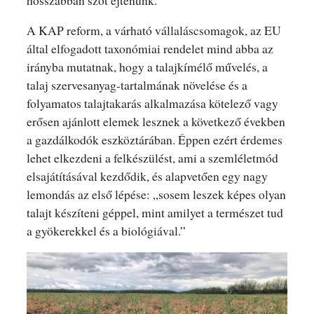
A KAP reform, a várható vállaláscsomagok, az EU
által elfogadott taxonómiai rendelet mind abba az
irányba mutatnak, hogy a talajkímélő művelés, a
talaj szervesanyag-tartalmának növelése és a
folyamatos talajtakarás alkalmazása kötelező vagy
erősen ajánlott elemek lesznek a következő években
a gazdálkodók eszköztárában. Éppen ezért érdemes
lehet elkezdeni a felkészülést, ami a szemléletmód
elsajátításával kezdődik, és alapvetően egy nagy
lemondás az első lépése: „sosem leszek képes olyan
talajt készíteni géppel, mint amilyet a természet tud
a gyökerekkel és a biológiával.”