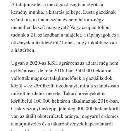
A talajművelés a mezőgazdaságban régóta a
kemény munka, a kitartás jelképe. Lusta gazdának
számít az, aki nem szánt és nem három-négy
menetben készít magágyat? Vagy csupán többet
tudunk a 21. században a talajélet, a tápanyagok és a
növények működéséről? Lehet, hogy inkább ez van
a háttérben.
Ugyan a 2020-as KSH agrárcenzus adatai még nem
nyilvánosak, de már 2016-ban 350.000 hektáron
vallották magukat talajkímélőnek a gazdálkodók
közül – ez körülbelül tizedannyi, mint a szántásosan
művelt területek mérete. Takarónövényeket is
körülbelül 100.000 hektáron alkalmaztak 2016-ban.
Csak viszonyításképp, jelenleg 300.000 hektár körül
van az átállt ökoterületek aránya, magyarul érdemes
a talajművelés és a takarónövények kapcsolatáról
hosszabban szót ejtenünk.