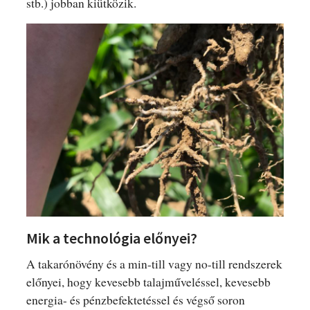
stb.) jobban kiütközik.
Mik a technológia előnyei?
A takarónövény és a min-till vagy no-till rendszerek
előnyei, hogy kevesebb talajműveléssel, kevesebb
energia- és pénzbefektetéssel és végső soron