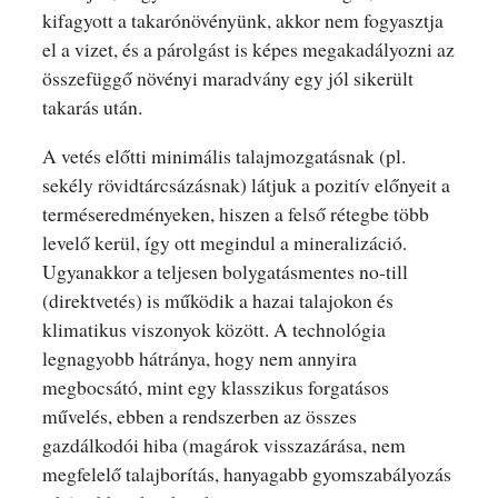
kifagyott a takarónövényünk, akkor nem fogyasztja
el a vizet, és a párolgást is képes megakadályozni az
összefüggő növényi maradvány egy jól sikerült
takarás után.
A vetés előtti minimális talajmozgatásnak (pl.
sekély rövidtárcsázásnak) látjuk a pozitív előnyeit a
terméseredményeken, hiszen a felső rétegbe több
levelő kerül, így ott megindul a mineralizáció.
Ugyanakkor a teljesen bolygatásmentes no-till
(direktvetés) is működik a hazai talajokon és
klimatikus viszonyok között. A technológia
legnagyobb hátránya, hogy nem annyira
megbocsátó, mint egy klasszikus forgatásos
művelés, ebben a rendszerben az összes
gazdálkodói hiba (magárok visszazárása, nem
megfelelő talajborítás, hanyagabb gyomszabályozás