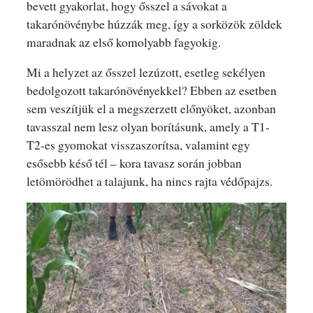
bevett gyakorlat, hogy ősszel a sávokat a
takarónövénybe húzzák meg, így a sorközök zöldek
maradnak az első komolyabb fagyokig.
Mi a helyzet az ősszel lezúzott, esetleg sekélyen
bedolgozott takarónövényekkel? Ebben az esetben
sem veszítjük el a megszerzett előnyöket, azonban
tavasszal nem lesz olyan borításunk, amely a T1-
T2-es gyomokat visszaszorítsa, valamint egy
esősebb késő tél – kora tavasz során jobban
letömörödhet a talajunk, ha nincs rajta védőpajzs.