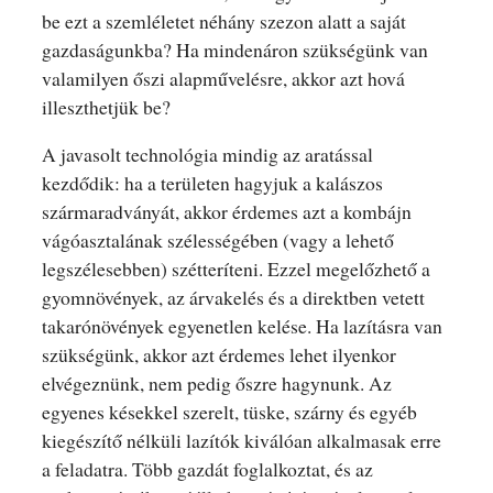
be ezt a szemléletet néhány szezon alatt a saját
gazdaságunkba? Ha mindenáron szükségünk van
valamilyen őszi alapművelésre, akkor azt hová
illeszthetjük be?
A javasolt technológia mindig az aratással
kezdődik: ha a területen hagyjuk a kalászos
szármaradványát, akkor érdemes azt a kombájn
vágóasztalának szélességében (vagy a lehető
legszélesebben) szétteríteni. Ezzel megelőzhető a
gyomnövények, az árvakelés és a direktben vetett
takarónövények egyenetlen kelése. Ha lazításra van
szükségünk, akkor azt érdemes lehet ilyenkor
elvégeznünk, nem pedig őszre hagynunk. Az
egyenes késekkel szerelt, tüske, szárny és egyéb
kiegészítő nélküli lazítók kiválóan alkalmasak erre
a feladatra. Több gazdát foglalkoztat, és az