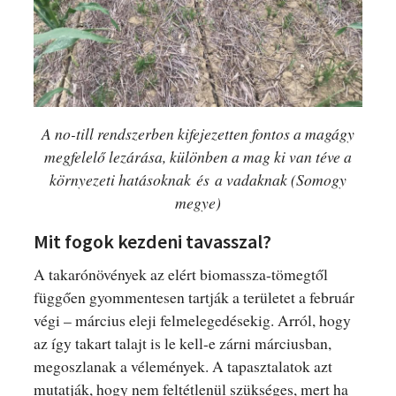
A no-till rendszerben kifejezetten fontos a magágy
megfelelő lezárása, különben a mag ki van téve a
környezeti hatásoknak
és
a vadaknak (Somogy
megye)
Mit fogok kezdeni tavasszal?
A takarónövények az elért biomassza-tömegtől
függően gyommentesen tartják a területet a február
végi – március eleji felmelegedésekig. Arról, hogy
az így takart talajt is le kell-e zárni márciusban,
megoszlanak a vélemények. A tapasztalatok azt
mutatják, hogy nem feltétlenül szükséges, mert ha