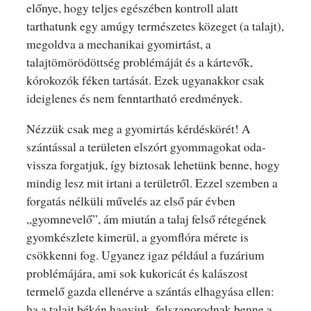
előnye, hogy teljes egészében kontroll alatt
tarthatunk egy amúgy természetes közeget (a talajt),
megoldva a mechanikai gyomirtást, a
talajtömörödöttség problémáját és a kártevők,
kórokozók féken tartását. Ezek ugyanakkor csak
ideiglenes és nem fenntartható eredmények.
Nézzük csak meg a gyomirtás kérdéskörét! A
szántással a területen elszórt gyommagokat oda-
vissza forgatjuk, így biztosak lehetünk benne, hogy
mindig lesz mit irtani a területről. Ezzel szemben a
forgatás nélküli művelés az első pár évben
„gyomnevelő”, ám miután a talaj felső rétegének
gyomkészlete kimerül, a gyomflóra mérete is
csökkenni fog. Ugyanez igaz például a fuzárium
problémájára, ami sok kukoricát és kalászost
termelő gazda ellenérve a szántás elhagyása ellen:
ha a talajt békén hagyjuk, felszaporodnak benne a