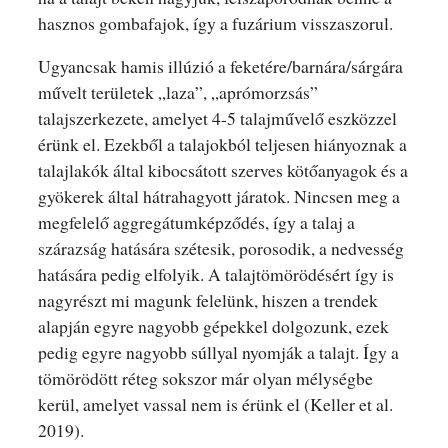
hasznos gombafajok, így a fuzárium visszaszorul.
Ugyancsak hamis illúzió a feketére/barnára/sárgára
művelt területek „laza”, „aprómorzsás”
talajszerkezete, amelyet 4-5 talajművelő eszközzel
érünk el. Ezekből a talajokból teljesen hiányoznak a
talajlakók által kibocsátott szerves kötőanyagok és a
gyökerek által hátrahagyott járatok. Nincsen meg a
megfelelő aggregátumképződés, így a talaj a
szárazság hatására szétesik, porosodik, a nedvesség
hatására pedig elfolyik. A talajtömörödésért így is
nagyrészt mi magunk felelünk, hiszen a trendek
alapján egyre nagyobb gépekkel dolgozunk, ezek
pedig egyre nagyobb súllyal nyomják a talajt. Így a
tömörödött réteg sokszor már olyan mélységbe
kerül, amelyet vassal nem is érünk el (Keller et al.
2019).