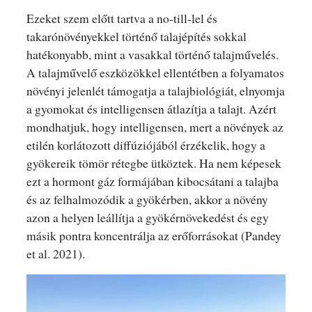
Ezeket szem előtt tartva a no-till-lel és
takarónövényekkel történő talajépítés sokkal
hatékonyabb, mint a vasakkal történő talajművelés.
A talajművelő eszközökkel ellentétben a folyamatos
növényi jelenlét támogatja a talajbiológiát, elnyomja
a gyomokat és intelligensen átlazítja a talajt. Azért
mondhatjuk, hogy intelligensen, mert a növények az
etilén korlátozott diffúziójából érzékelik, hogy a
gyökereik tömör rétegbe ütköztek. Ha nem képesek
ezt a hormont gáz formájában kibocsátani a talajba
és az felhalmozódik a gyökérben, akkor a növény
azon a helyen leállítja a gyökérnövekedést és egy
másik pontra koncentrálja az erőforrásokat (Pandey
et al. 2021).