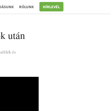
DÁSUNK
RÓLUNK
HÍRLEVÉL
k után
afélék és