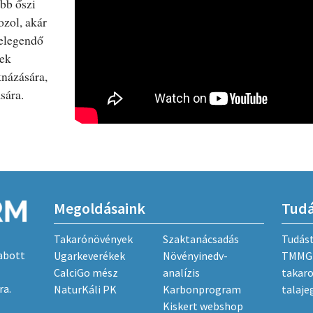
abb őszi
zol, akár
 elegendő
yek
knázására,
sára.
Megoldásaink
Tud
Takarónövények
Szaktanácsadás
Tudás
abott
Ugarkeverékek
Növényinedv-
TMMG 
CalciGo mész
analízis
takar
ra.
NaturKáli PK
Karbonprogram
talaje
Kiskert webshop