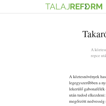
Takar
A köztes
repce ut
A köztesnövények has
legegyszerűbben a ny
lekerülő gabonafélék 
után tudod elkezdeni: 
megőrzött nedvesség s