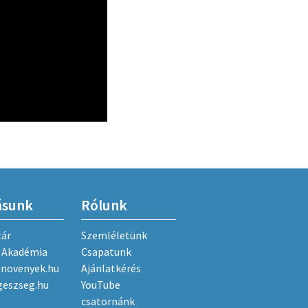
ásunk
Rólunk
tár
Szemléletünk
Akadémia
Csapatunk
onovenyek.hu
Ajánlatkérés
geszseg.hu
YouTube
csatornánk