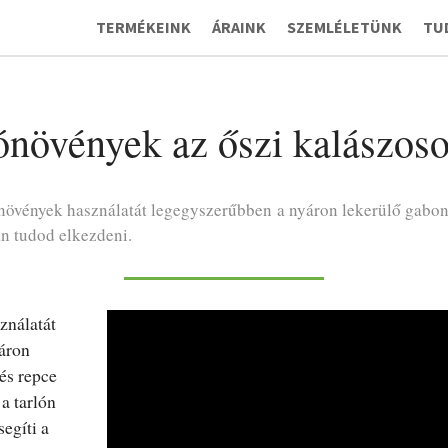
TERMÉKEINK
ÁRAINK
SZEMLÉLETÜNK
TU
ónövények az őszi kalászoso
növények használatát legegyszerűbben a nyáron lekerülő gabon
án tudod elkezdeni.
ználatát
áron
és repce
a tarlón
egíti a