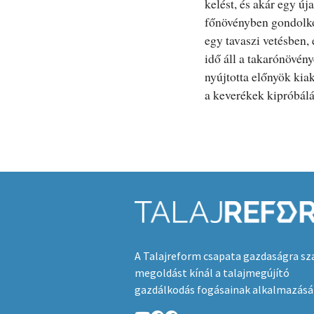
kelést, és akár egy új
főnövényben gondolko
egy tavaszi vetésben,
idő áll a takarónövén
nyújtotta előnyök kia
a keverékek kipróbálá
A Talajreform csapata gazdaságra sz
megoldást kínál a talajmegújító
gazdálkodás fogásainak alkalmazásá