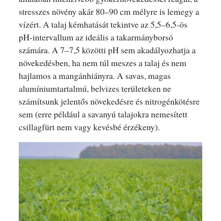
stresszes növény akár 80–90 cm mélyre is lemegy a
vízért. A talaj kémhatását tekintve az 5,5–6,5-ös
pH-intervallum az ideális a takarmányborsó
számára. A 7–7,5 közötti pH sem akadályozhatja a
növekedésben, ha nem túl meszes a talaj és nem
hajlamos a mangánhiányra. A savas, magas
alumíniumtartalmú, belvizes területeken ne
számítsunk jelentős növekedésre és nitrogénkötésre
sem (erre például a savanyú talajokra nemesített
csillagfürt nem vagy kevésbé érzékeny).