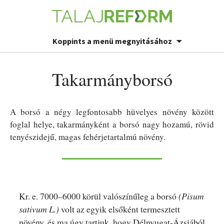
Koppints a menü megnyitásához
Takarmányborsó
A borsó a négy legfontosabb hüvelyes növény között
foglal helye, takarmányként a borsó nagy hozamú, rövid
tenyészidejű, magas fehérjetartalmú növény.
Kr. e. 7000–6000 körül valószínűleg a borsó
(Pisum
sativum L.)
volt az egyik elsőként termesztett
növény, és ma úgy tartjuk, hogy Délnyugat-Ázsiából