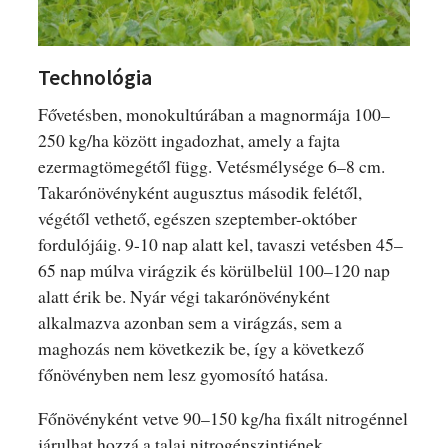
Technológia
Fővetésben, monokultúrában a magnormája 100–
250 kg/ha között ingadozhat, amely a fajta
ezermagtömegétől függ. Vetésmélysége 6–8 cm.
Takarónövényként augusztus második felétől,
végétől vethető, egészen szeptember-október
fordulójáig. 9-10 nap alatt kel, tavaszi vetésben 45–
65 nap múlva virágzik és körülbelül 100–120 nap
alatt érik be. Nyár végi takarónövényként
alkalmazva azonban sem a virágzás, sem a
maghozás nem következik be, így a következő
főnövényben nem lesz gyomosító hatása.
Főnövényként vetve 90–150 kg/ha fixált nitrogénnel
járulhat hozzá a talaj nitrogénszintjének