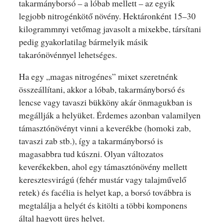
takarmányborsó – a lóbab mellett – az egyik
legjobb nitrogénkötő növény. Hektáronként 15–30
kilogrammnyi vetőmag javasolt a mixekbe, társítani
pedig gyakorlatilag bármelyik másik
takarónövénnyel lehetséges.
Ha egy „magas nitrogénes” mixet szeretnénk
összeállítani, akkor a lóbab, takarmányborsó és
lencse vagy tavaszi bükköny akár önmagukban is
megállják a helyüket. Érdemes azonban valamilyen
támasztónövényt vinni a keverékbe (homoki zab,
tavaszi zab stb.), így a takarmányborsó is
magasabbra tud kúszni. Olyan változatos
keverékekben, ahol egy támasztónövény mellett
keresztesvirágú (fehér mustár vagy talajművelő
retek) és facélia is helyet kap, a borsó továbbra is
megtalálja a helyét és kitölti a többi komponens
által hagyott üres helyet.