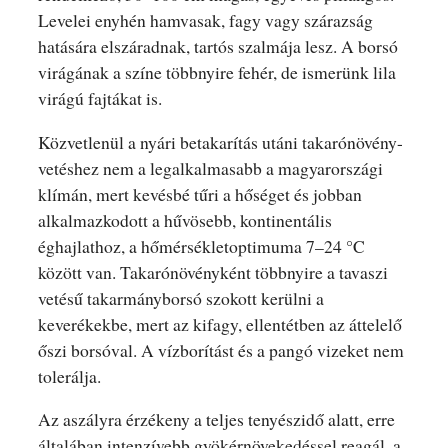
Levelei enyhén hamvasak, fagy vagy szárazság
hatására elszáradnak, tartós szalmája lesz. A borsó
virágának a színe többnyire fehér, de ismerünk lila
virágú fajtákat is.
Közvetlenül a nyári betakarítás utáni takarónövény-
vetéshez nem a legalkalmasabb a magyarországi
klímán, mert kevésbé tűri a hőséget és jobban
alkalmazkodott a hűvösebb, kontinentális
éghajlathoz, a hőmérsékletoptimuma 7–24 °C
között van. Takarónövényként többnyire a tavaszi
vetésű takarmányborsó szokott kerülni a
keverékekbe, mert az kifagy, ellentétben az áttelelő
őszi borsóval. A vízborítást és a pangó vizeket nem
tolerálja.
Az aszályra érzékeny a teljes tenyészidő alatt, erre
általában intenzívebb gyökérnövekedéssel reagál, a