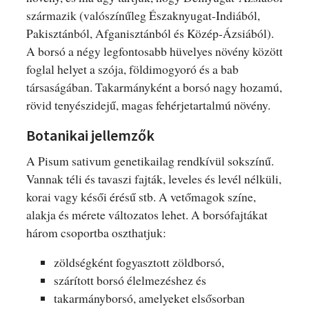
származik (valószínűleg Északnyugat-Indiából,
Pakisztánból, Afganisztánból és Közép-Ázsiából).
A borsó a négy legfontosabb hüvelyes növény között
foglal helyet a szója, földimogyoró és a bab
társaságában. Takarmányként a borsó nagy hozamú,
rövid tenyészidejű, magas fehérjetartalmú növény.
Botanikai jellemzők
A Pisum sativum genetikailag rendkívül sokszínű.
Vannak téli és tavaszi fajták, leveles és levél nélküli,
korai vagy késői érésű stb. A vetőmagok színe,
alakja és mérete változatos lehet. A borsófajtákat
három csoportba oszthatjuk:
zöldségként fogyasztott zöldborsó,
szárított borsó élelmezéshez és
takarmányborsó, amelyeket elsősorban