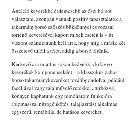
Áttelelő keverékbe érdemesebb az őszi borsót
választani, azonban vannak pozitív tapasztalatok a
takarmányborsó szöszös bükkönnyel és rozzsal
történő keverésével kapott mixek esetén is – itt
viszont számítanunk kell arra, hogy míg a másik két
összetevő túléli a telet, addig a borsó eltűnik.
Kedvező ára miatt is sokan kedvelik a kifagyó
keverékek komponenseként – a klasszikus zabos
borsó takarmánykeveréket továbbgondolva (például
facéliával vagy talajművelő retekkel „turbózva)
könnyen kaphatunk egy mindhárom funkcióra
(biomassza, nitrogénkötés, talajlazítás) alkalmas
egyszerű, rentábilis, de hatásos keveréket.