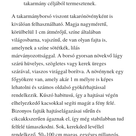
takarmány céljából termesztenek.
A takarmányborsó viszont takarónövényként is
kiválóan felhasználható. Magja nagyméretű,
körülbelül 1 cm átmérőjű, színe általában
világosbarna, vajszínű, de van olyan fajta is,
amelynek a színe sötétkék, lilás
márványozottsággal. A borsó gyorsan növekvő lágy
szárú hüvelyes, szögletes vagy kerek üreges
szárával, viaszos virággal borítva. A növénynek egy
főgyökere van, amely akár 1 m mélyre is képes
lehatolni és számos oldalsó gyökérhajtással
rendelkezik. Kúszó habitusú, így a hajtásai végén
elhelyezkedő kacsokkal segíti magát a fény felé.
Bizonyos fajták hajtáselágazásai sűrűn és
cikcakkszerűen ágaznak el, így még stabilabban tud
felfelé támaszkodni. Sok, kerekded levéllel
rendelkező, 50–100 cm magas, egyéves pillangós.