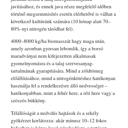
javításához, és ennek java része megfelelő időben
történő megsemmisítés esetén elérhetővé is válhat a
következő kultúránk számára (10 hónap alatt 70–
80%-nyi nitrogén táródhat fel).
4000–8000 kg/ha biomasszát hagy maga után,
amely azonban gyorsan lebomlik, így a borsó
maradványai nem kifejezetten alkalmasak
gyomelnyomásra és a talaj szervesanyag-
tartalmának gyarapítására. Mind a zöldtömeg
előállításához, mind a nitrogénkötéshez hatékonyan
használja fel a rendelkezésre álló nedvességet –
hatékonyabban, mint a fehér here, a réti here vagy a
szöszös bükköny.
Télállóságát a nedvdús hajtások és a sekély
gyökérzet korlátozza: akár mínusz 10–12 fokos
hidegben is képes lassú növekedésre, a tartósan