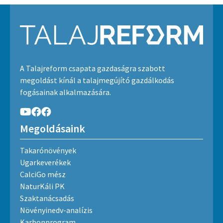
A Talajreform csapata gazdaságra szabott
megoldást kínál a talajmegújító gazdálkodás
fogásainak alkalmazására.
Megoldásaink
Takarónövények
Ugarkeverékek
CalciGo mész
NaturKáli PK
Szaktanácsadás
Növényinedv-analízis
Karbonprogram