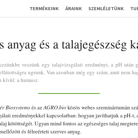
TERMÉKEINK
ÁRAINK
SZEMLÉLETÜNK
TU
s anyag és a talajegészség k
ezünkbe veszünk egy talajvizsgálati eredményt, a pH után 
ellátottságra ugrunk. Van azonban még egy szám, amit nem h
n kívül: a humusz.
ér Biosystems
és az
AGRO.bio
közös webes szemináriumán sz
sgálati eredményekkel kapcsolatban: hogyan javíthatjuk a pH-t, 
 talaj kötöttségét. Ugyan mind fontos az egészséges talaj megte
ellőzött és félreértett szerves anyag.