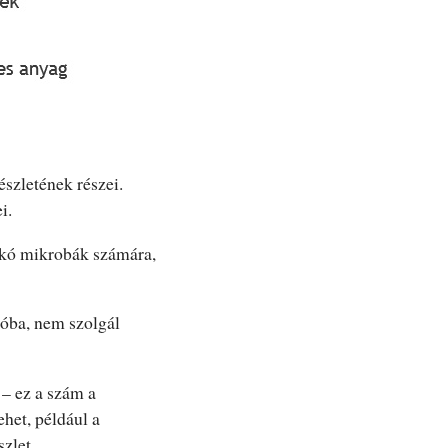
szletének részei.
i.
akó mikrobák számára,
ióba, nem szolgál
 – ez a szám a
het, például a
zlet.