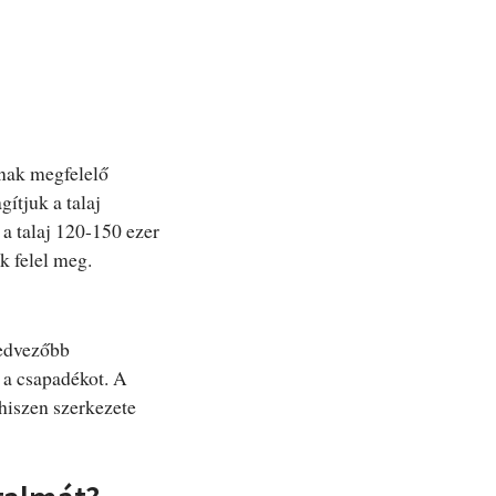
ának megfelelő
ítjuk a talaj
 a talaj 120-150 ezer
k felel meg.
kedvezőbb
k a csapadékot. A
 hiszen szerkezete