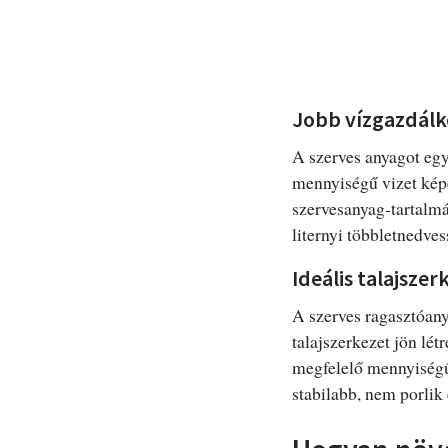
Jobb vízgazdál
A szerves anyagot eg
mennyiségű vizet képe
szervesanyag-tartalmá
liternyi többletnedve
Ideális talajszer
A szerves ragasztóan
talajszerkezet jön lét
megfelelő mennyiségű s
stabilabb, nem porlik 