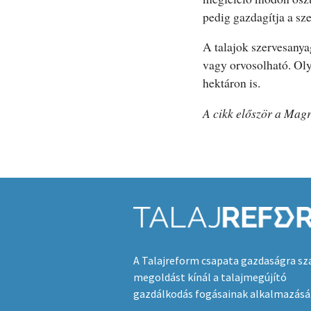
pedig gazdagítja a sze
A talajok szervesany
vagy orvosolható. Ol
hektáron is.
A cikk először a Mag
A Talajreform csapata gazdaságra sz
megoldást kínál a talajmegújító
gazdálkodás fogásainak alkalmazásá