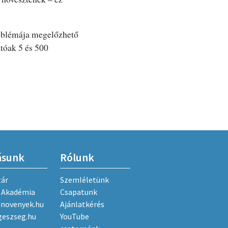
oblémája megelőzhető
tóak 5 és 500
ásunk
Rólunk
tár
Szemléletünk
Akadémia
Csapatunk
onovenyek.hu
Ajánlatkérés
geszseg.hu
YouTube