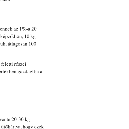
z ennek az 1%-a 20
 képződjön, 10 kg
jük, átlagosan 100
eletti részei
rtékben gazdagítja a
évente 20-30 kg
b ütőkártya, hogy ezek