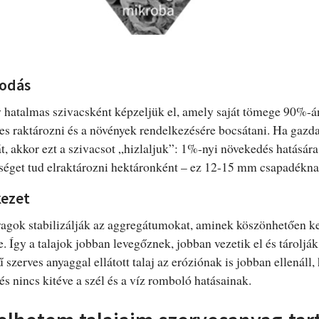
kodás
y hatalmas szivacsként képzeljük el, amely saját tömege 90%-
s raktározni és a növények rendelkezésére bocsátani. Ha gazdag
t, akkor ezt a szivacsot „hizlaljuk”: 1%-nyi növekedés hatására
sséget tud elraktározni hektáronként – ez 12-15 mm csapadékna
kezet
yagok stabilizálják az aggregátumokat, aminek köszönhetően 
re. Így a talajok jobban levegőznek, jobban vezetik el és tároljá
zerves anyaggal ellátott talaj az eróziónak is jobban ellenáll,
és nincs kitéve a szél és a víz romboló hatásainak.