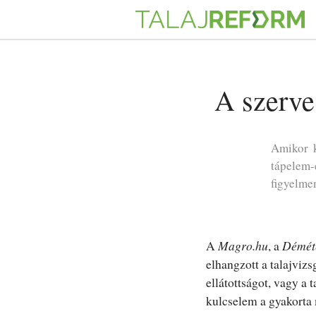
A szerve
Amikor k
tápelem-
figyelme
A
Magro.hu
, a
Démét
elhangzott a talajviz
ellátottságot, vagy a
kulcselem a gyakorta m