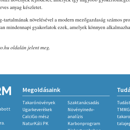
rves anyag készletet.
ag-tartalmának növelésével a modern mezőgazdaság számos pr
yan mindennapi gyakorlatok ezek, amelyek könnyen alkalmazha
ro.hu oldalán jelent meg.
Megoldásaink
Tud
Takarónövények
Szaktanácsadás
Tudás
abott
Ugarkeverékek
Növényinedv-
TMMG 
CalciGo mész
analízis
takar
ra.
NaturKáli PK
Karbonprogram
talaje