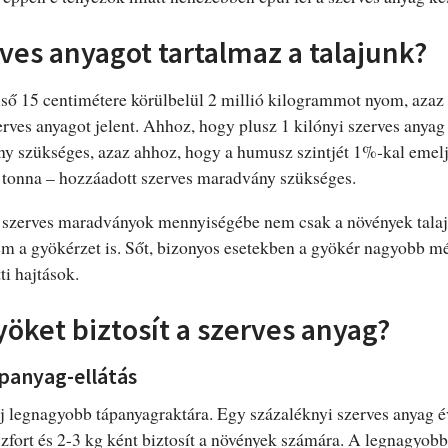
ves anyagot tartalmaz a talajunk?
első 15 centimétere körülbelül 2 millió kilogrammot nyom, aza
ves anyagot jelent. Ahhoz, hogy plusz 1 kilónyi szerves anyag
ny szükséges, azaz ahhoz, hogy a humusz szintjét 1%-kal emel
tonna – hozzáadott szerves maradvány szükséges.
szerves maradványok mennyiségébe nem csak a növények talaj f
m a gyökérzet is. Sőt, bizonyos esetekben a gyökér nagyobb mé
tti hajtások.
öket biztosít a szerves anyag?
panyag-ellátás
aj legnagyobb tápanyagraktára. Egy százaléknyi szerves anyag 
oszfort és 2-3 kg ként biztosít a növények számára. A legnagyob