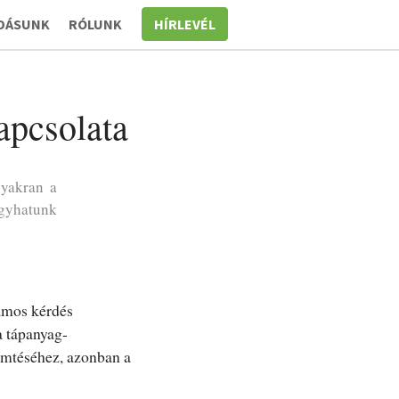
DÁSUNK
RÓLUNK
HÍRLEVÉL
apcsolata
gyakran a
agyhatunk
ámos kérdés
a tápanyag-
remtéséhez, azonban a