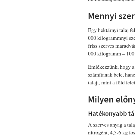
Mennyi szer
Egy hektárnyi talaj f
000 kilogrammnyi szer
friss szerves maradvá
000 kilogramm – 100 
Emlékezzünk, hogy a 
számítanak bele, hane
talajt, mint a föld fele
Milyen előny
Hatékonyabb tá
A szerves anyag a tal
nitrogént, 4,5-6 kg f