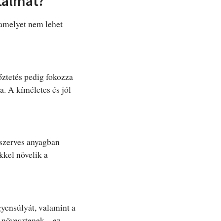
talmát?
 amelyet nem lehet
őztetés pedig fokozza
a. A kíméletes és jól
 szerves anyagban
kkel növelik a
gyensúlyát, valamint a
 növesztenek – ez