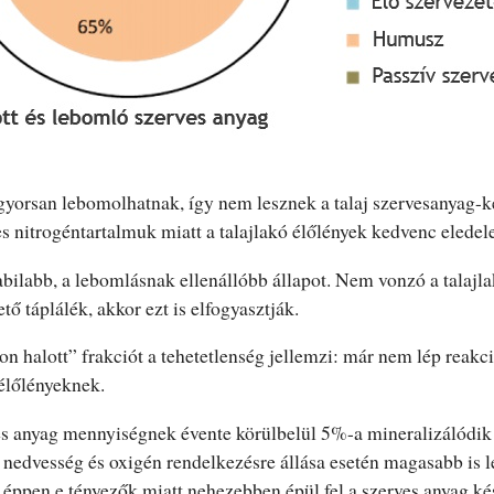
yorsan lebomolhatnak, így nem lesznek a talaj szervesanyag-ké
s nitrogéntartalmuk miatt a talajlakó élőlények kedvenc eledele
bilabb, a lebomlásnak ellenállóbb állapot. Nem vonzó a talajl
tő táplálék, akkor ezt is elfogyasztják.
n halott” frakciót a tehetetlenség jellemzi: már nem lép reakc
 élőlényeknek.
es anyag mennyiségnek évente körülbelül 5%-a mineralizálódik
nedvesség és oxigén rendelkezésre állása esetén magasabb is le
éppen e tényezők miatt nehezebben épül fel a szerves anyag kés