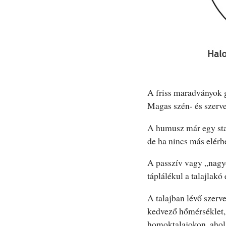
A friss maradványok g
Magas szén- és szerve
A humusz már egy sta
de ha nincs más elérhe
A passzív vagy „nagyo
táplálékul a talajlakó
A talajban lévő szerv
kedvező hőmérséklet, 
homoktalajokon, ahol 