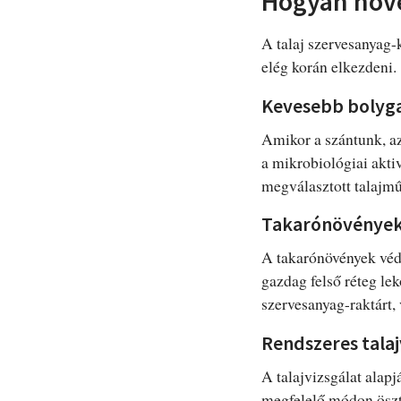
Hogyan növe
A talaj szervesanyag-
elég korán elkezdeni.
Kevesebb bolyg
Amikor a szántunk, az
a mikrobiológiai akti
megválasztott talajmű
Takarónövények
A takarónövények véd
gazdag felső réteg le
szervesanyag-raktárt, 
Rendszeres tala
A talajvizsgálat alapj
megfelelő módon öszt