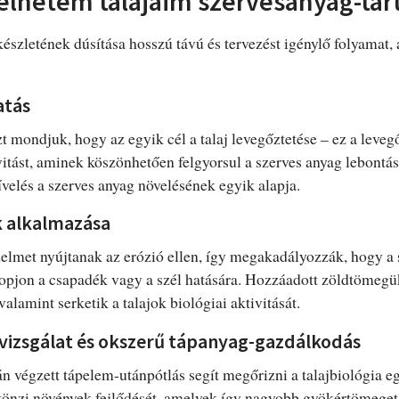
lhetem talajaim szervesanyag-tar
készletének dúsítása hosszú távú és tervezést igénylő folyamat,
atás
t mondjuk, hogy az egyik cél a talaj levegőztetése – ez a leveg
vitást, aminek köszönhetően felgyorsul a szerves anyag lebontás
velés a szerves anyag növelésének egyik alapja.
 alkalmazása
elmet nyújtanak az erózió ellen, így megakadályozzák, hogy a
kopjon a csapadék vagy a szél hatására. Hozzáadott zöldtömegü
valamint serketik a talajok biológiai aktivitását.
jvizsgálat és okszerű tápanyag-gazdálkodás
án végzett tápelem-utánpótlás segít megőrizni a talajbiológia e
önzi növények fejlődését, amelyek így nagyobb gyökértömeget