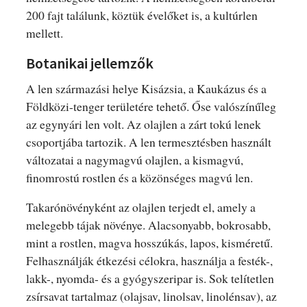
200 fajt találunk, köztük évelőket is, a kultúrlen
mellett.
Botanikai jellemzők
A len származási helye Kisázsia, a Kaukázus és a
Földközi-tenger területére tehető. Őse valószínűleg
az egynyári len volt. Az olajlen a zárt tokú lenek
csoportjába tartozik. A len termesztésben használt
változatai a nagymagvú olajlen, a kismagvú,
finomrostú rostlen és a közönséges magvú len.
Takarónövényként az olajlen terjedt el, amely a
melegebb tájak növénye. Alacsonyabb, bokrosabb,
mint a rostlen, magva hosszúkás, lapos, kisméretű.
Felhasználják étkezési célokra, használja a festék-,
lakk-, nyomda- és a gyógyszeripar is. Sok telítetlen
zsírsavat tartalmaz (olajsav, linolsav, linolénsav), az