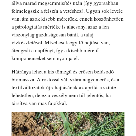
állva marad megsemmisítés után (így gyorsabban
felmelegszik a felszín a vetéshez). Ugyan sok levele
van, ám azok kisebb méretűek, ennek köszönhetően
a párologtatás mértéke is alacsony, azaz a len
viszonylag gazdaságosan bánik a talaj
vízkészletével. Mivel csak egy fő hajtása van,
átengedi a napfényt, így a kisebb méretű
komponenseket sem nyomja el.
Hátránya lehet a kis tömegű és erősen befásodó
biomassza. A rostossá vált szára nagyon erős, és a
textilváltozatok újrahajtásának az aprítása szinte
lehetetlen, de ez a veszély nem túl jelentős, ha
társítva van más fajokkal.