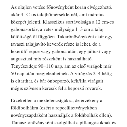
Az olajlen vetése főnövényként korán elvégezhető,
akár 4 °C-os talajhőmérsékletnél, ami március
közepét jelenti. Klasszikus sortávolsága a 12 cm-es
gabonasortáv, a vetés mélysége 1–3 cm a talaj
kötöttségétől függően. Takarónövényként akár egy
tavaszi talajjavító keverék része is lehet, de a
lekerülő repce vagy gabona után, egy júliusi vagy
augusztusi mix részeként is használható.
Tenyészideje 90–110 nap, ám az első virágok már
50 nap után megjelenhetnek. A virágzás 2–4 hétig
is eltarthat, és bár önbeporzó, kék/lila virágait
mégis szívesen keresik fel a beporzó rovarok.
Érzéketlen a meztelencsigákra, de érzékeny a
földibolhákra (ezért a repceültetvényekben
növénycsapdaként használják a földibolhák ellen).
Támasztónövényként szolgálhat a pillangósoknak és