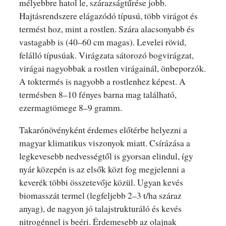
mélyebbre hatol le, szárazságtűrése jobb.
Hajtásrendszere elágazódó típusú, több virágot és
termést hoz, mint a rostlen. Szára alacsonyabb és
vastagabb is (40–60 cm magas). Levelei rövid,
felálló típusúak. Virágzata sátorozó bogvirágzat,
virágai nagyobbak a rostlen virágainál, önbeporzók.
A toktermés is nagyobb a rostlenhez képest. A
termésben 8–10 fényes barna mag található,
ezermagtömege 8–9 gramm.
Takarónövényként érdemes előtérbe helyezni a
magyar klimatikus viszonyok miatt. Csírázása a
legkevesebb nedvességtől is gyorsan elindul, így
nyár közepén is az elsők közt fog megjelenni a
keverék többi összetevője közül. Ugyan kevés
biomasszát termel (legfeljebb 2–3 t/ha száraz
anyag), de nagyon jó talajstrukturáló és kevés
nitrogénnel is beéri. Érdemesebb az olajnak