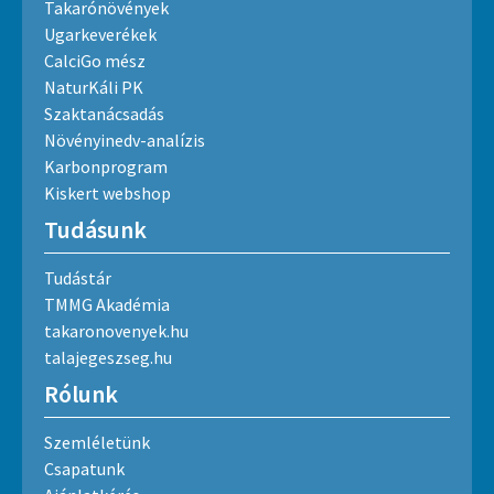
Takarónövények
Ugarkeverékek
CalciGo mész
NaturKáli PK
Szaktanácsadás
Növényinedv-analízis
Karbonprogram
Kiskert webshop
Tudásunk
Tudástár
TMMG Akadémia
takaronovenyek.hu
talajegeszseg.hu
Rólunk
Szemléletünk
Csapatunk