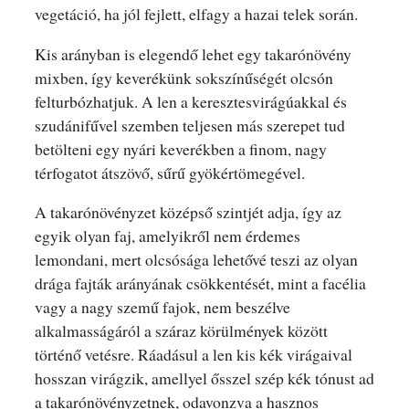
vegetáció, ha jól fejlett, elfagy a hazai telek során.
Kis arányban is elegendő lehet egy takarónövény
mixben, így keverékünk sokszínűségét olcsón
felturbózhatjuk. A len a keresztesvirágúakkal és
szudánifűvel szemben teljesen más szerepet tud
betölteni egy nyári keverékben a finom, nagy
térfogatot átszövő, sűrű gyökértömegével.
A takarónövényzet középső szintjét adja, így az
egyik olyan faj, amelyikről nem érdemes
lemondani, mert olcsósága lehetővé teszi az olyan
drága fajták arányának csökkentését, mint a facélia
vagy a nagy szemű fajok, nem beszélve
alkalmasságáról a száraz körülmények között
történő vetésre. Ráadásul a len kis kék virágaival
hosszan virágzik, amellyel ősszel szép kék tónust ad
a takarónövényzetnek, odavonzva a hasznos