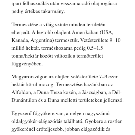
ipari felhasználás után visszamaradó olajpogácsa
pedig értékes takarmány.
Termesztése a világ szinte minden területén
elterjedt. A legtöbb olajlent Amerikában (USA,
Kanada, Argentína) termesztik. Vetésterülete 9–10
millió hektár, terméshozama pedig 0,5–1,5
tonna/hektár között változik a termőterület
függvényében.
Magyarországon az olajlen vetésterülete 7–9 ezer
hektár körül mozog. Termesztése hazánkban az
Alföldön, a Duna-Tisza közén, a Jászságban, a Dél-
Dunántúlon és a Duna melletti területeken jellemző.
Egyszerű főgyökere van, amelyen nagyszámú
oldalgyökér-elágazódás található. Gyökere a rostlen
gyökerénél erőteljesebb, jobban elágazódik és