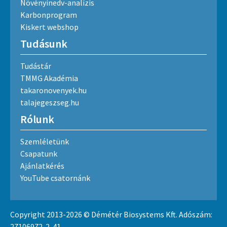
Növényinedv-analízis
Karbonprogram
Kiskert webshop
Tudásunk
Tudástár
TMMG Akadémia
takaronovenyek.hu
talajegeszseg.hu
Rólunk
Szemléletünk
Csapatunk
Ajánlatkérés
YouTube csatornánk
Copyright 2013-2026 © Démétér Biosystems Kft. Adószám:
27106972-2-41