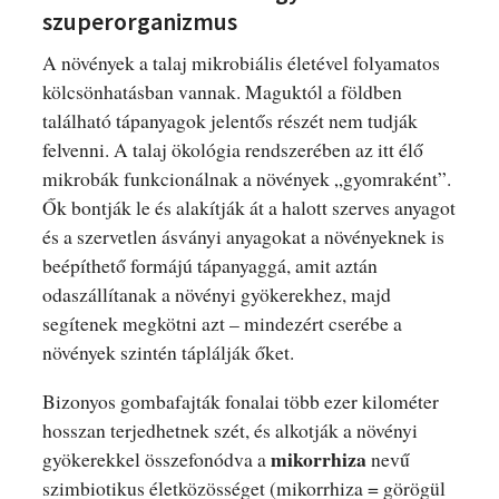
szuperorganizmus
A növények a talaj mikrobiális életével folyamatos
kölcsönhatásban vannak. Maguktól a földben
található tápanyagok jelentős részét nem tudják
felvenni. A talaj ökológia rendszerében az itt élő
mikrobák funkcionálnak a növények „gyomraként”.
Ők bontják le és alakítják át a halott szerves anyagot
és a szervetlen ásványi anyagokat a növényeknek is
beépíthető formájú tápanyaggá, amit aztán
odaszállítanak a növényi gyökerekhez, majd
segítenek megkötni azt – mindezért cserébe a
növények szintén táplálják őket.
Bizonyos gombafajták fonalai több ezer kilométer
hosszan terjedhetnek szét, és alkotják a növényi
mikorrhiza
gyökerekkel összefonódva a
nevű
szimbiotikus életközösséget (mikorrhiza = görögül