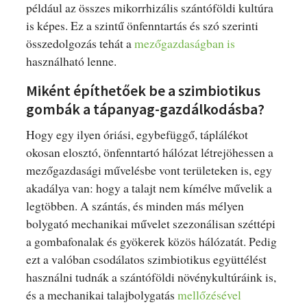
például az összes mikorrhizális szántóföldi kultúra
is képes. Ez a szintű önfenntartás és szó szerinti
összedolgozás tehát a
mezőgazdaságban is
használható lenne.
Miként építhetőek be a szimbiotikus
gombák a tápanyag-gazdálkodásba?
Hogy egy ilyen óriási, egybefüggő, táplálékot
okosan elosztó, önfenntartó hálózat létrejöhessen a
mezőgazdasági művelésbe vont területeken is, egy
akadálya van: hogy a talajt nem kímélve művelik a
legtöbben. A szántás, és minden más mélyen
bolygató mechanikai művelet szezonálisan széttépi
a gombafonalak és gyökerek közös hálózatát. Pedig
ezt a valóban csodálatos szimbiotikus együttélést
használni tudnák a szántóföldi növénykultúráink is,
és a mechanikai talajbolygatás
mellőzésével