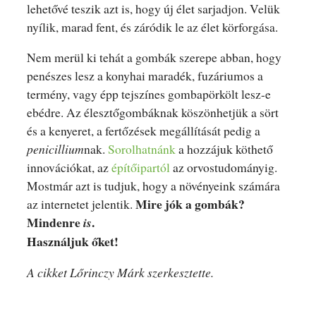
lehetővé teszik azt is, hogy új élet sarjadjon. Velük
nyílik, marad fent, és záródik le az élet körforgása.
Nem merül ki tehát a gombák szerepe abban, hogy
penészes lesz a konyhai maradék, fuzáriumos a
termény, vagy épp tejszínes gombapörkölt lesz-e
ebédre. Az élesztőgombáknak köszönhetjük a sört
és a kenyeret, a fertőzések megállítását pedig a
penicillium
nak.
Sorolhatnánk
a hozzájuk köthető
innovációkat, az
építőipartól
az orvostudományig.
Mostmár azt is tudjuk, hogy a növényeink számára
Mire jók a gombák?
az internetet jelentik.
Mindenre
.
is
Használjuk őket!
A cikket Lőrinczy Márk szerkesztette.