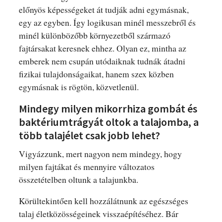
előnyös képességeket át tudják adni egymásnak,
egy az egyben. Így logikusan minél messzebről és
minél különbözőbb környezetből származó
fajtársakat keresnek ehhez. Olyan ez, mintha az
emberek nem csupán utódaiknak tudnák átadni
fizikai tulajdonságaikat, hanem szex közben
egymásnak is rögtön, közvetlenül.
Mindegy milyen mikorrhiza gombát és
baktériumtrágyát oltok a talajomba, a
több talajélet csak jobb lehet?
Vigyázzunk, mert nagyon nem mindegy, hogy
milyen fajtákat és mennyire változatos
összetételben oltunk a talajunkba.
Körültekintően kell hozzálátnunk az egészséges
talaj életközösségeinek visszaépítéséhez. Bár