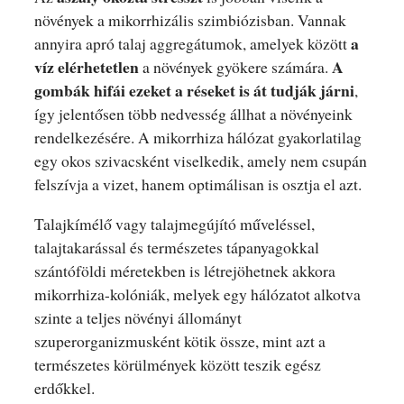
növények a mikorrhizális szimbiózisban. Vannak
a
annyira apró talaj aggregátumok, amelyek között
víz elérhetetlen
A
a növények gyökere számára.
gombák hifái ezeket a réseket is át tudják járni
,
így jelentősen több nedvesség állhat a növényeink
rendelkezésére. A mikorrhiza hálózat gyakorlatilag
egy okos szivacsként viselkedik, amely nem csupán
felszívja a vizet, hanem optimálisan is osztja el azt.
Talajkímélő vagy talajmegújító műveléssel,
talajtakarással és természetes tápanyagokkal
szántóföldi méretekben is létrejöhetnek akkora
mikorrhiza-kolóniák, melyek egy hálózatot alkotva
szinte a teljes növényi állományt
szuperorganizmusként kötik össze, mint azt a
természetes körülmények között teszik egész
erdőkkel.