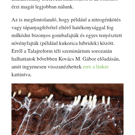
érzi magát legjobban nálunk.
Az is megfontolandó, hogy például a nitrogénkötés
vagy tápanyagfelvétel eltérő hatékonysággal fog
működni bizonyos gombafajták és egyes tenyésztett
növényfajták (például kukorica hibridek) között.
Erről a Talajreform téli szeminárium sorozatán
halhattatok bővebben Kovács M. Gábor előadásán,
amit ingyenesen visszanézhettek
erre a linkre
kattintva.