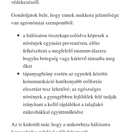
védekezésről.
Gondoljatok bele, hogy ennek mekkora jelentősége
van agronómiai szempontból:
a hálózaton összekapcsolódva képesek a
növények egymást preventíven, előre
felkészíteni a megfelelő immunválaszra
hogyha betegség vagy kártevő támadta meg
őket
tápanyaghiány esetén az egyedek közötti
kommunikáció hatékonyabb erőforrás
elosztást tesz lehetővé; az egészséges
növények a gyengébben fejlődőek felé tudják
irányítani a kellő táplálékot a talajlakó
mikrobákkal együttműködve
Az is kiderült már, hogy a mikorrhiza hálózatra
kapcsolódva például a fák felismerik