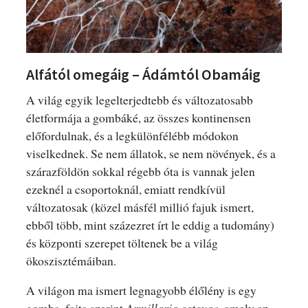
Alfától omegáig – Ádámtól Obamáig
A világ egyik legelterjedtebb és változatosabb
életformája a gombáké, az összes kontinensen
előfordulnak, és a legkülönfélébb módokon
viselkednek. Se nem állatok, se nem növények, és a
szárazföldön sokkal régebb óta is vannak jelen
ezeknél a csoportoknál, emiatt rendkívül
változatosak (közel másfél millió fajuk ismert,
ebből több, mint százezret írt le eddig a tudomány)
és központi szerepet töltenek be a világ
ökoszisztémáiban.
A világon ma ismert legnagyobb élőlény is egy