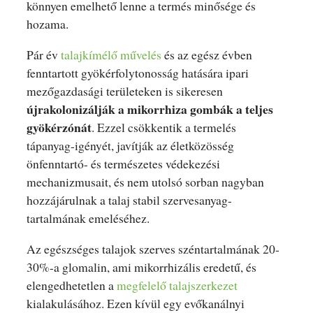
könnyen emelhető lenne a termés minősége és
hozama.
Pár év
talajkímélő művelés
és az egész évben
fenntartott gyökérfolytonosság hatására ipari
mezőgazdasági területeken is sikeresen
újrakolonizálják a mikorrhiza gombák a teljes
gyökérzónát
. Ezzel csökkentik a termelés
tápanyag-igényét, javítják az életközösség
önfenntartó- és természetes védekezési
mechanizmusait, és nem utolsó sorban nagyban
hozzájárulnak a talaj stabil szervesanyag-
tartalmának emeléséhez.
Az egészséges talajok szerves széntartalmának 20-
30%-a glomalin, ami mikorrhizális eredetű, és
elengedhetetlen a
megfelelő talajszerkezet
kialakulásához. Ezen kívül egy evőkanálnyi