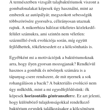
A természetben vizsgált talajbaktériumok viszont a
gombafonalakat képesek úgy használni, mint az
emberek az autópályát; megszokott sebességük
többszörösére gyorsulva, célirányosan utaznak
rajtuk. A mikorrhiza hálózat tökéletes közlekedő-
felület számukra, ami szintén nem véletlen:
százmillió évek evolúciója során, míg együtt
fejlődhettek, tökéletesedett ez a kölcsönhatás is.
Egyébként mi a motivációjuk a baktériumoknak
arra, hogy ilyen gyorsan mozogjanak? Rendkívül
hasznos a gombák és növények számára is a
tápanyag-csere rendszere, de mit nyernek a sok
rohangáláson a bacik? A bakteriális evolúció nem
úgy működik, mint a mi egyedfejlődésünk: ők
horizontális géntranszfer
képesek
re. Ez azt jelenti,
hogy különböző tulajdonságokkal rendelkező
baktérium egyedek találkozásakor a kölcsönösen