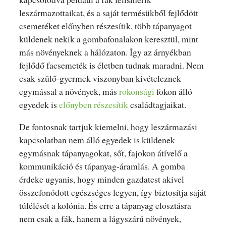
leszármazottaikat, és a saját termésükből fejlődött
csemetéket előnyben részesítik, több tápanyagot
küldenek nekik a gombafonalakon keresztül, mint
más növényeknek a hálózaton. Így az árnyékban
fejlődő facsemeték is életben tudnak maradni. Nem
csak szülő-gyermek viszonyban kivételeznek
egymással a növények, más
rokonsági
fokon álló
egyedek is
előnyben részesítik
családtagjaikat.
De fontosnak tartjuk kiemelni, hogy leszármazási
kapcsolatban nem álló egyedek is küldenek
egymásnak tápanyagokat, sőt, fajokon átívelő a
kommunikáció és tápanyag-áramlás. A gomba
érdeke ugyanis, hogy minden gazdatest akivel
összefonódott egészséges legyen, így biztosítja saját
túlélését a kolónia. És erre a tápanyag elosztásra
nem csak a fák, hanem a lágyszárú növények,