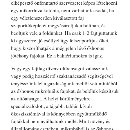
elképesztő önfenntartó szervezetet képes létrehozni
egy mikorrhiza kolónia, nem várhatunk csodát, ha
egy véletlenszerűen kiválasztott faj
szaporítóképletét megvásároljuk a boltban, és
beoltjuk vele a földünket. Ha csak 1-2 fajt juttatunk
ki egyszerre, jó eséllyel úgy felszaporítjuk őket,
hogy kiszoríthatják a még jelen lévő őshonos
jótékony fajokat. Ez a baktériumokra is igaz.
Vagy egy fajilag diverz oltóanyagot válasszunk,
vagy pedig hozzáértő szaktanácsadó segítségével
tenyésszünk fel a gazdaságunk mellől vett mintából
az őshonos mikrobiális fajokat, és belőlük készítsük
az oltóanyagot. A helyi körülményekre
specializálódott, a tágabb, táblán kívüli
ökoszisztémával is könnyebben együttműködő
fajtákkal nem nyúlhatunk mellé. Mint növény és
állatállomány esetében, mikrobából is az őshonos