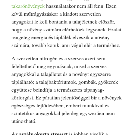
takarónövények
használatakor nem áll fenn. Ezen
kívül műtrágyázáskor a kiadott szervetlen
anyagokat le kell bontania a talajéletnek először,
hogy a növény számára elérhetőek legyenek. Ezalatt
rengeteg energia és táplálék elveszik a növény
számára, tovább kopik, ami végül elér a terméshez.
A szervetlen nitrogén és a szerves azért sem
feleltethető meg egymásnak, mivel a szerves
anyagokkal a talajéletet és a növényt egyszerre
táplálható; a talajbaktériumok, gombák, gyökerek
együttese beindítja a természetes tápanyag-
körforgást. Ez páratlan jelentőséggel bír a növények
egészséges fejlődésében, emberi munkával és
szintetikus anyagokkal jelenleg egyszerűen nem
utánozható.
aszály okozta stresszt
Az
is jobban viselik a