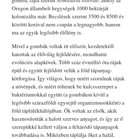
gomba, fajta szerint
Armillaria ostoyae
, amely az
Oregon állambeli hegységek 1000 hektárját
kolonizálta már. Becslések szerint 3500 és 8500 év
közötti korával nem csupán a legnagyobb, hanem
ma az egyik legősibb élőlény is.
Mivel a gombák voltak itt először, kezdetektől
hatottak az élővilág fejlődésére, mondhatni
evolúciós alapkövek. Több száz évmillió óta rájuk
épül és együtt fejlődött velük a föld tápanyag-
körforgása. Így világos, hogy miért szorulnak rájuk
a növények, és miért töltenek be kulcsszerepet a
baktériumokkal együtt (a gombákon kívül a
legősibb szárazföldi egysejtű organizmusokként) a
föld táplálékhálójában. Ők voltak az elsők, akik
hasznosították a halott szerves anyagot, és így az ő
szerepükké kellett váljon a feltáródó tápanyagok
továbbadása is. Miközben táplálja őket a halál,