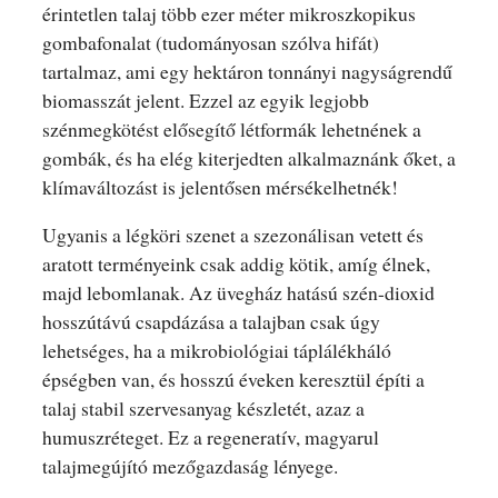
érintetlen talaj több ezer méter mikroszkopikus
gombafonalat (tudományosan szólva hifát)
tartalmaz, ami egy hektáron tonnányi nagyságrendű
biomasszát jelent.
Ezzel az egyik legjobb
szénmegkötést elősegítő létformák lehetnének a
gombák, és ha elég kiterjedten alkalmaznánk őket, a
klímaváltozást is jelentősen mérsékelhetnék!
Ugyanis a légköri szenet a szezonálisan vetett és
aratott terményeink csak addig kötik, amíg élnek,
majd lebomlanak. Az üvegház hatású szén-dioxid
hosszútávú csapdázása a talajban csak úgy
lehetséges, ha a mikrobiológiai táplálékháló
épségben van, és hosszú éveken keresztül építi a
talaj stabil szervesanyag készletét, azaz a
humuszréteget. Ez a regeneratív, magyarul
talajmegújító mezőgazdaság lényege.