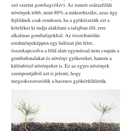
szó szerint
gombagyökér
). Az ismert szárazföldi
növények több, mint 80%-a mikorrhizális, azaz úgy
fejlődnek csak rendesen, ha a gyökérzetük ezt a
köteléket ki tudja alakítani a talajban élő, erre
alkalmas gombafajokkal. Az összefonódás
eredményeképpen egy hálózat jön létre,
összekapcsolva a föld alatt egymással nem csupán a
gombafonalakat és növényi gyökereket, hanem a
különböző növényeket is. Ez az egyes növények
szempontjából azt is jelenti, hogy
megsokszorozódik a hasznos gyökérfelületük.