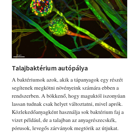
Talajbaktérium autópálya
A baktériumok azok, akik a tápanyagok egy részét
segítenek megkötni növényeink számára ebben a
rendszerben. A bökkenő, hogy maguktól iszonyúan
lassan tudnak csak helyet változtatni, mivel aprók.
Közlekedőanyagként használja sok baktérium faj a
vizet például, de a talajban az anyagrészecskék,
pórusok, levegős zárványok megtörik az útjukat.