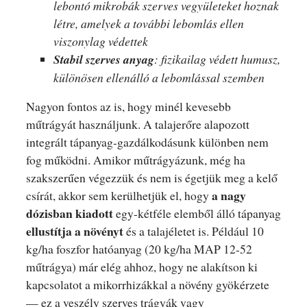
lebontó mikrobák szerves vegyületeket hoznak
létre, amelyek a további lebomlás ellen
viszonylag védettek
Stabil szerves anyag
: fizikailag védett humusz,
különösen ellenálló a lebomlással szemben
Nagyon fontos az is, hogy minél kevesebb
műtrágyát használjunk. A talajerőre alapozott
integrált tápanyag-gazdálkodásunk különben nem
fog működni. Amikor műtrágyázunk, még ha
szakszerűen végezzük és nem is égetjük meg a kelő
a nagy
csírát, akkor sem kerülhetjük el, hogy
dózisban kiadott
egy-kétféle elemből álló tápanyag
ellustítja a növényt
és a talajéletet is. Például 10
kg/ha foszfor hatóanyag (20 kg/ha MAP 12-52
műtrágya) már elég ahhoz, hogy ne alakítson ki
kapcsolatot a mikorrhizákkal a növény gyökérzete
— ez a veszély szerves trágyák vagy