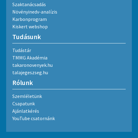
Szaktanácsadás
Növényinedv-analízis
Karbonprogram
Kiskert webshop
Tudásunk
Tudástár
TMMG Akadémia
takaronovenyek.hu
talajegeszseg.hu
Rólunk
Szemléletünk
Csapatunk
Ajánlatkérés
YouTube csatornánk