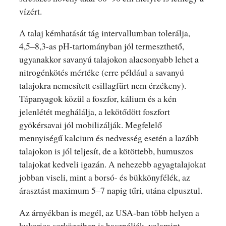
vízért.
A talaj kémhatását tág intervallumban tolerálja,
4,5–8,3-as pH-tartományban jól termeszthető,
ugyanakkor savanyú talajokon alacsonyabb lehet a
nitrogénkötés mértéke (erre például a savanyú
talajokra nemesített csillagfürt nem érzékeny).
Tápanyagok közül a foszfor, kálium és a kén
jelenlétét meghálálja, a lekötődött foszfort
gyökérsavai jól mobilizálják. Megfelelő
mennyiségű kalcium és nedvesség esetén a lazább
talajokon is jól teljesít, de a kötöttebb, humuszos
talajokat kedveli igazán. A nehezebb agyagtalajokat
jobban viseli, mint a borsó- és bükkönyfélék, az
árasztást maximum 5–7 napig tűri, utána elpusztul.
Az árnyékban is megél, az USA-ban több helyen a
kukorica sorközeiben is használják, valamint