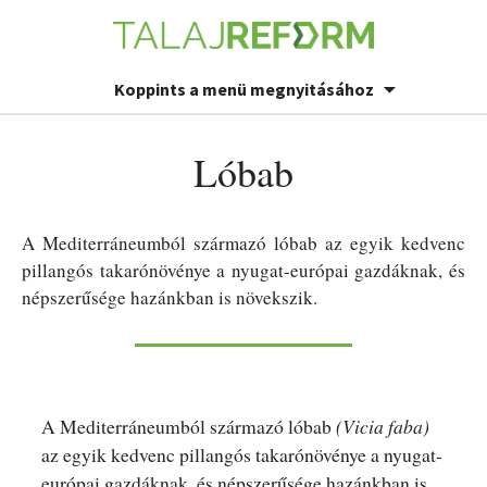
Koppints a menü megnyitásához
Lóbab
A Mediterráneumból származó lóbab az egyik kedvenc
pillangós takarónövénye a nyugat-európai gazdáknak, és
népszerűsége hazánkban is növekszik.
A Mediterráneumból származó lóbab
(Vicia faba)
az egyik kedvenc pillangós takarónövénye a nyugat-
európai gazdáknak, és népszerűsége hazánkban is