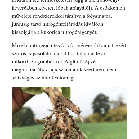
keverékben kivetett lóbab arányától). A csökkentett
művelési rendszerekkel társítva a folyamatos,
júniusig tartó nitrogénfeltáródás kiválóan
kiszolgálja a kukorica nitrogénigényét.
Mivel a nitrogénkötés foszforigényes folyamat, ezért
szoros kapcsolatot alakít ki a talajban lévő
mikorrhiza gombákkal. A gümőképzés
megindulásához tapasztalataink szerintem nem
szükséges az oltott vetőmag.