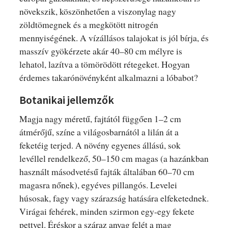
növekszik, köszönhetően a viszonylag nagy
zöldtömegnek és a megkötött nitrogén
mennyiségének. A vízállásos talajokat is jól bírja, és
masszív gyökérzete akár 40–80 cm mélyre is
lehatol, lazítva a tömörödött rétegeket. Hogyan
érdemes takarónövényként alkalmazni a lóbabot?
Botanikai jellemzők
Magja nagy méretű, fajtától függően 1–2 cm
átmérőjű, színe a világosbarnától a lilán át a
feketéig terjed. A növény egyenes állású, sok
levéllel rendelkező, 50–150 cm magas (a hazánkban
használt másodvetésű fajták általában 60–70 cm
magasra nőnek), egyéves pillangós. Levelei
húsosak, fagy vagy szárazság hatására elfeketednek.
Virágai fehérek, minden szirmon egy-egy fekete
pettyel. Éréskor a száraz anyag felét a mag