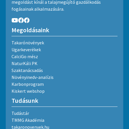
megoldást kínál a talajmegújító gazdálkodás
fogásainak alkalmazására.
Megoldásaink
Takarónövények
Ugarkeverékek
CalciGo mész
NaturKáli PK
Szaktanácsadás
Növényinedv-analízis
Karbonprogram
Kiskert webshop
Tudásunk
Tudástár
TMMG Akadémia
takaronovenyek.hu