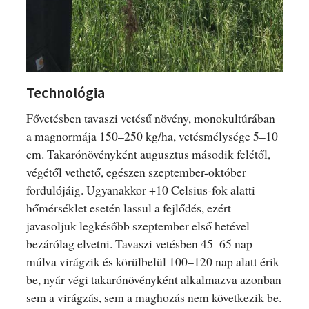
Technológia
Fővetésben tavaszi vetésű növény, monokultúrában
a magnormája 150–250 kg/ha, vetésmélysége 5–10
cm. Takarónövényként augusztus második felétől,
végétől vethető, egészen szeptember-október
fordulójáig. Ugyanakkor +10 Celsius-fok alatti
hőmérséklet esetén lassul a fejlődés, ezért
javasoljuk legkésőbb szeptember első hetével
bezárólag elvetni. Tavaszi vetésben 45–65 nap
múlva virágzik és körülbelül 100–120 nap alatt érik
be, nyár végi takarónövényként alkalmazva azonban
sem a virágzás, sem a maghozás nem következik be.