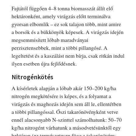
Fajtától függően 4–8 tonna biomasszát állít elő
hektáronként, amely virágzás előtt terminálva
gyorsan elbomlik – ez sok talajon több, mint amire
a borsók és a bükkönyök képesek. A virágzás idején
megsemmisített lóbab maradványai
perzisztensebbek, mint a többi pillangósé. A
legeltetést és a kaszálást nem bírja, csak ritkán indul
ilyen esetben újra fejlődésnek.
Nitrogénkötés
A kísérletek alapján a lóbab akár 150–200 kg/ha
nitrogén megkötésére is képes, és a folyamat a
virágzás és maghozás idején sem áll le, ellentétben
a többi pillangóssal. Őszi takarónövényként vetve
ennél alacsonyabb N-szinttel számolhatunk: 50–70
kg/ha nitrogént várhatunk a másodvetésünktől egy
hektáron (ez természetesen függ a takarónövény-