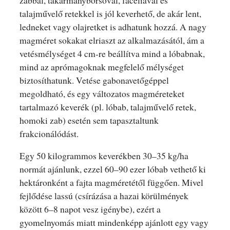
talajművelő retekkel is jól keverhető, de akár lent,
ledneket vagy olajretket is adhatunk hozzá. A nagy
magméret sokakat elriaszt az alkalmazásától, ám a
vetésmélységet 4 cm-re beállítva mind a lóbabnak,
mind az aprómagoknak megfelelő mélységet
biztosíthatunk. Vetése gabonavetőgéppel
megoldható, és egy változatos magméreteket
tartalmazó keverék (pl. lóbab, talajművelő retek,
homoki zab) esetén sem tapasztaltunk
frakcionálódást.
Egy 50 kilogrammos keverékben 30–35 kg/ha
normát ajánlunk, ezzel 60–90 ezer lóbab vethető ki
hektáronként a fajta magméretétől függően. Mivel
fejlődése lassú (csírázása a hazai körülmények
között 6–8 napot vesz igénybe), ezért a
gyomelnyomás miatt mindenképp ajánlott egy vagy