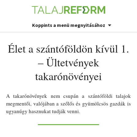
Koppints a menü megnyitásához
Élet a szántóföldön kívül 1.
– Ültetvények
takarónövényei
A takarónövények nem csupán a szántóföldi talajok
megmentői, valójában a szőlős és gyümölcsös gazdák is
ugyanúgy hasznukat tudják venni.