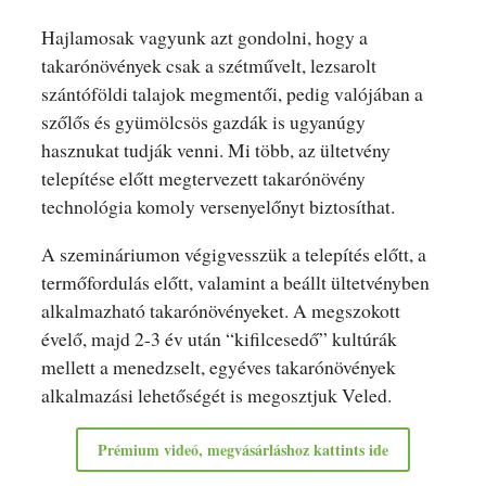
Hajlamosak vagyunk azt gondolni, hogy a
takarónövények csak a szétművelt, lezsarolt
szántóföldi talajok megmentői, pedig valójában a
szőlős és gyümölcsös gazdák is ugyanúgy
hasznukat tudják venni. Mi több, az ültetvény
telepítése előtt megtervezett takarónövény
technológia komoly versenyelőnyt biztosíthat.
A szemináriumon végigvesszük a telepítés előtt, a
termőfordulás előtt, valamint a beállt ültetvényben
alkalmazható takarónövényeket. A megszokott
évelő, majd 2-3 év után “kifilcesedő” kultúrák
mellett a menedzselt, egyéves takarónövények
alkalmazási lehetőségét is megosztjuk Veled.
Prémium videó, megvásárláshoz kattints ide