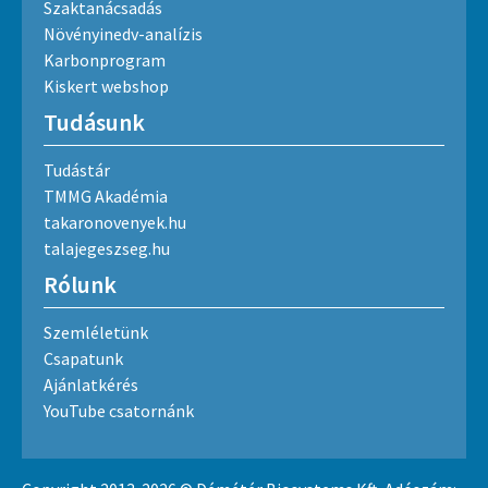
Szaktanácsadás
Növényinedv-analízis
Karbonprogram
Kiskert webshop
Tudásunk
Tudástár
TMMG Akadémia
takaronovenyek.hu
talajegeszseg.hu
Rólunk
Szemléletünk
Csapatunk
Ajánlatkérés
YouTube csatornánk