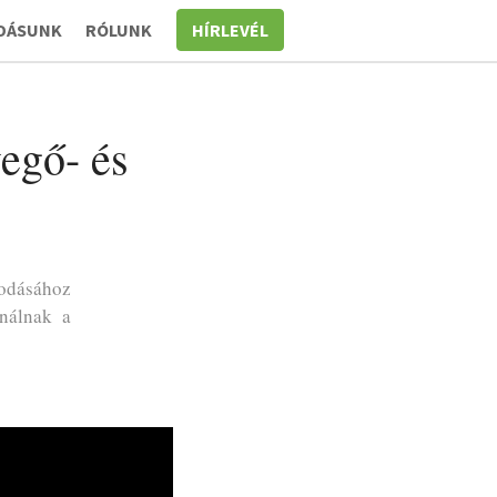
DÁSUNK
RÓLUNK
HÍRLEVÉL
vegő- és
odásához
ználnak a