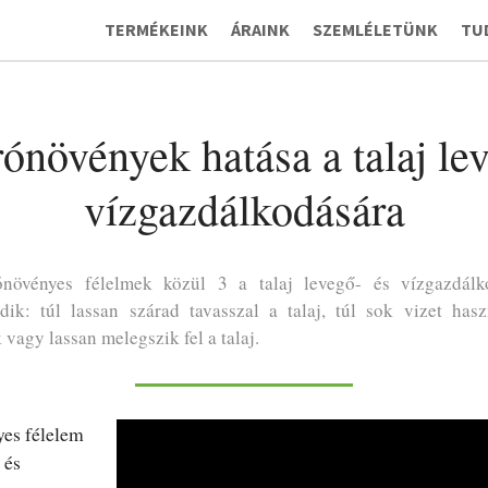
TERMÉKEINK
ÁRAINK
SZEMLÉLETÜNK
TU
ónövények hatása a talaj le
vízgazdálkodására
ónövényes félelmek közül 3 a talaj levegő- és vízgazdálk
dik: túl lassan szárad tavasszal a talaj, túl sok vizet has
vagy lassan melegszik fel a talaj.
yes félelem
 és