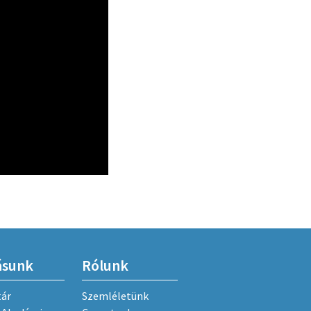
ásunk
Rólunk
tár
Szemléletünk