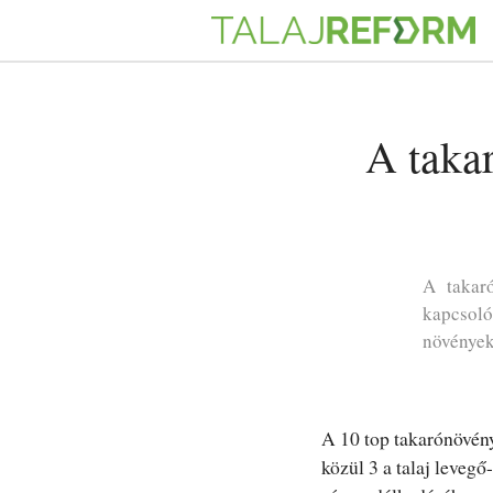
A takar
A takar
kapcsoló
növények 
A 10 top takarónövén
közül 3 a talaj levegő-