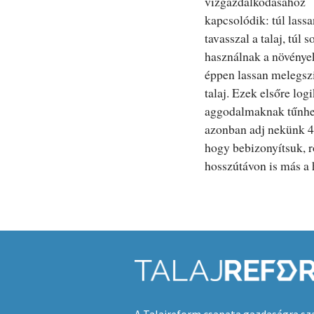
vízgazdálkodásához
kapcsolódik: túl lass
tavasszal a talaj, túl s
használnak a növénye
éppen lassan melegszi
talaj. Ezek elsőre log
aggodalmaknak tűnhe
azonban adj nekünk 4
hogy bebizonyítsuk, r
hosszútávon is más a 