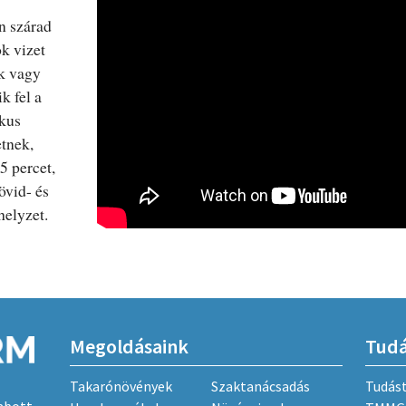
an szárad
ok vizet
k vagy
k fel a
ikus
tnek,
5 percet,
övid- és
helyzet.
Megoldásaink
Tud
Takarónövények
Szaktanácsadás
Tudás