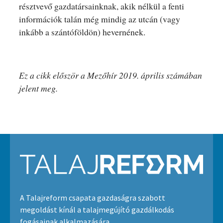
résztvevő gazdatársainknak, akik nélkül a fenti
információk talán még mindig az utcán (vagy
inkább a szántóföldön) hevernének.
Ez a cikk először a Mezőhír 2019. április számában
jelent meg.
A Talajreform csapata gazdaságra szabott
megoldást kínál a talajmegújító gazdálkodás
fogásainak alkalmazására.