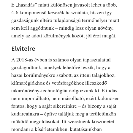
E „hasadás” miatt különösen javasolt lehet a több,
4-6 komponensű keverék használata, hiszen így
gazdaságunk eltérő tulajdonságú termőhelyei miatt
sem kell aggódnunk – mindig lesz olyan növény,
amely az adott körülmények között jól érzi magát.
Elvitelre
A 2018-as évben is számos olyan tapasztalattal
gazdagodtunk, amelyek lehetővé teszik, hogy a
hazai körülményekre szabott, az itteni talajokhoz,
klímarégiókhoz és vetésforgókhoz illeszkedő
takarónövény-technológiát dolgozzunk ki. E tudás
nem importálható, nem másolható, ezért különösen
fontos, hogy a saját sikereinkre – és bizony a saját
kudarcainkra – építve találjuk meg a területünkön
működő megoldásokat. Itt szeretnénk köszönetet
mondani a kísérleteinkben, kutatásainkban