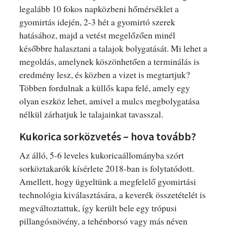
legalább 10 fokos napközbeni hőmérséklet a
gyomirtás idején, 2-3 hét a gyomirtó szerek
hatásához, majd a vetést megelőzően minél
későbbre halasztani a talajok bolygatását. Mi lehet a
megoldás, amelynek köszönhetően a terminálás is
eredmény lesz, és közben a vizet is megtartjuk?
Többen fordulnak a küllős kapa felé, amely egy
olyan eszköz lehet, amivel a mulcs megbolygatása
nélkül zárhatjuk le talajainkat tavasszal.
Kukorica sorközvetés – hova tovább?
Az álló, 5-6 leveles kukoricaállományba szórt
sorköztakarók kísérlete 2018-ban is folytatódott.
Amellett, hogy ügyeltünk a megfelelő gyomirtási
technológia kiválasztására, a keverék összetételét is
megváltoztattuk, így került bele egy trópusi
pillangósnövény, a tehénborsó vagy más néven