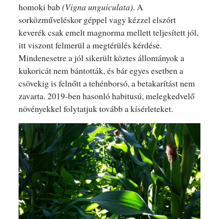
homoki bab
(Vigna unguiculata)
. A
sorközműveléskor géppel vagy kézzel elszórt
keverék csak emelt magnorma mellett teljesített jól,
itt viszont felmerül a megtérülés kérdése.
Mindenesetre a jól sikerült köztes állományok a
kukoricát nem bántották, és bár egyes esetben a
csövekig is felnőtt a tehénborsó, a betakarítást nem
zavarta. 2019-ben hasonló habitusú, melegkedvelő
növényekkel folytatjuk tovább a kísérleteket.