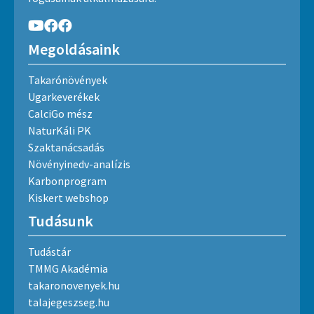
Megoldásaink
Takarónövények
Ugarkeverékek
CalciGo mész
NaturKáli PK
Szaktanácsadás
Növényinedv-analízis
Karbonprogram
Kiskert webshop
Tudásunk
Tudástár
TMMG Akadémia
takaronovenyek.hu
talajegeszseg.hu