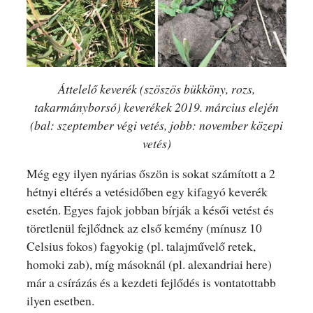
Áttelelő keverék (szöszös bükköny, rozs,
takarmányborsó) keverékek 2019. március elején
(bal: szeptember végi vetés, jobb: november közepi
vetés)
Még egy ilyen nyárias őszön is sokat számított a 2
hétnyi eltérés a vetésidőben egy kifagyó keverék
esetén. Egyes fajok jobban bírják a késői vetést és
töretlenül fejlődnek az első kemény (mínusz 10
Celsius fokos) fagyokig (pl. talajművelő retek,
homoki zab), míg másoknál (pl. alexandriai here)
már a csírázás és a kezdeti fejlődés is vontatottabb
ilyen esetben.