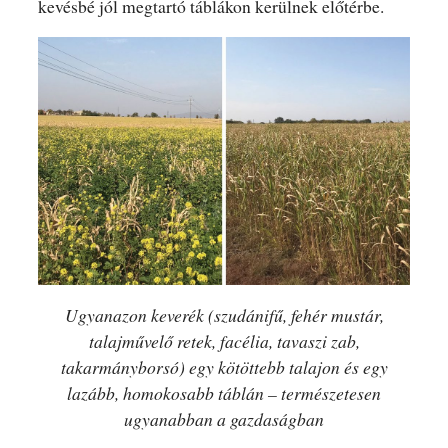
kevésbé jól megtartó táblákon kerülnek előtérbe.
Ugyanazon keverék (szudánifű, fehér mustár,
talajművelő retek, facélia, tavaszi zab,
takarmányborsó) egy kötöttebb talajon és egy
lazább, homokosabb táblán – természetesen
ugyanabban a gazdaságban