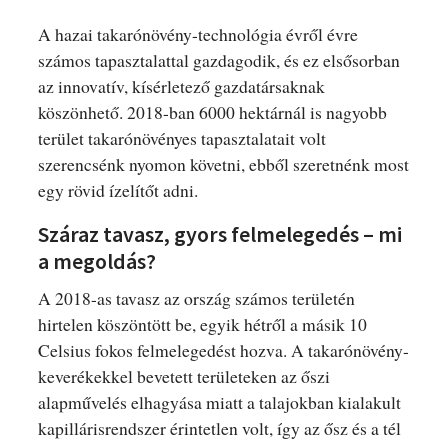
A hazai takarónövény-technológia évről évre
számos tapasztalattal gazdagodik, és ez elsősorban
az innovatív, kísérletező gazdatársaknak
köszönhető. 2018-ban 6000 hektárnál is nagyobb
terület takarónövényes tapasztalatait volt
szerencsénk nyomon követni, ebből szeretnénk most
egy rövid ízelítőt adni.
Száraz tavasz, gyors felmelegedés – mi
a megoldás?
A 2018-as tavasz az ország számos területén
hirtelen köszöntött be, egyik hétről a másik 10
Celsius fokos felmelegedést hozva. A takarónövény-
keverékekkel bevetett területeken az őszi
alapművelés elhagyása miatt a talajokban kialakult
kapillárisrendszer érintetlen volt, így az ősz és a tél