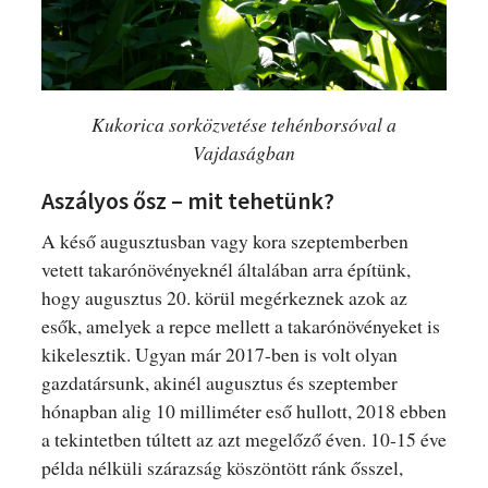
Kukorica sorközvetése tehénborsóval a
Vajdaságban
Aszályos ősz – mit tehetünk?
A késő augusztusban vagy kora szeptemberben
vetett takarónövényeknél általában arra építünk,
hogy augusztus 20. körül megérkeznek azok az
esők, amelyek a repce mellett a takarónövényeket is
kikelesztik. Ugyan már 2017-ben is volt olyan
gazdatársunk, akinél augusztus és szeptember
hónapban alig 10 milliméter eső hullott, 2018 ebben
a tekintetben túltett az azt megelőző éven. 10-15 éve
példa nélküli szárazság köszöntött ránk ősszel,