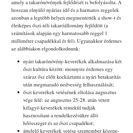
amely a takarónövények fejlődését is befolyásolta. A
hosszan elnyúló nyárias idő és a harmatos reggelek
azonban a legtöbb helyen megmentették a show-t és
életképes őszi-téli takaróállomány fejlődött (a
számítások alapján egy harmatosabb reggel 1
milliméter csapadékkal ér fel). Ugyanakkor érdemes
az alábbiakon elgondolkodnunk:
nyári takarónövény-keverékek alkalmazása két
őszi kultúra között: mennyire érdemes egy
száraz ősz előtt kockáztatni a nyári betakarítás
után megmaradó nedvesség felhasználását;
őszi keverékek vetésének eltolása augusztus
vége felé: az augusztus 25-28. után vetett
kifagyó keverékek remekül tudják
hasznosítani a rendelkezésükre álló
hőösszeget és az őszi csapadékot;
áttelelő keverékek vetése szeptember közepe-