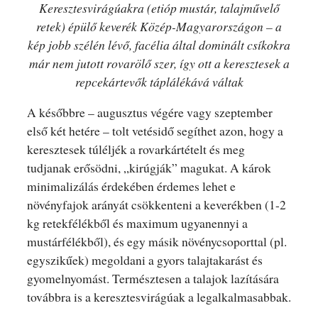
Keresztesvirágúakra (etióp mustár, talajművelő
retek) épülő keverék Közép-Magyarországon – a
kép jobb szélén lévő, facélia által dominált csíkokra
már nem jutott rovarölő szer, így ott a keresztesek a
repcekártevők táplálékává váltak
A későbbre – augusztus végére vagy szeptember
első két hetére – tolt vetésidő segíthet azon, hogy a
keresztesek túléljék a rovarkártételt és meg
tudjanak erősödni, „kirúgják” magukat. A károk
minimalizálás érdekében érdemes lehet e
növényfajok arányát csökkenteni a keverékben (1-2
kg retekfélékből és maximum ugyanennyi a
mustárfélékből), és egy másik növénycsoporttal (pl.
egyszikűek) megoldani a gyors talajtakarást és
gyomelnyomást. Természtesen a talajok lazítására
továbbra is a keresztesvirágúak a legalkalmasabbak.