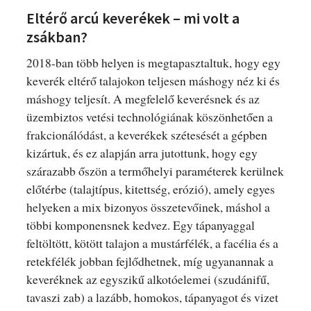
Eltérő arcú keverékek – mi volt a
zsákban?
2018-ban több helyen is megtapasztaltuk, hogy egy
keverék eltérő talajokon teljesen máshogy néz ki és
máshogy teljesít. A megfelelő keverésnek és az
üzembiztos vetési technológiának köszönhetően a
frakcionálódást, a keverékek szétesését a gépben
kizártuk, és ez alapján arra jutottunk, hogy egy
szárazabb őszön a termőhelyi paraméterek kerülnek
előtérbe (talajtípus, kitettség, erózió), amely egyes
helyeken a mix bizonyos összetevőinek, máshol a
többi komponensnek kedvez. Egy tápanyaggal
feltöltött, kötött talajon a mustárfélék, a facélia és a
retekfélék jobban fejlődhetnek, míg ugyanannak a
keveréknek az egyszikű alkotóelemei (szudánifű,
tavaszi zab) a lazább, homokos, tápanyagot és vizet