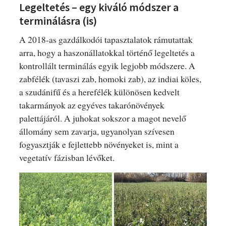
Legeltetés – egy kiváló módszer a
terminálásra (is)
A 2018-as gazdálkodói tapasztalatok rámutattak
arra, hogy a haszonállatokkal történő legeltetés a
kontrollált terminálás egyik legjobb módszere. A
zabfélék (tavaszi zab, homoki zab), az indiai köles,
a szudánifű és a herefélék különösen kedvelt
takarmányok az egyéves takarónövények
palettájáról. A juhokat sokszor a magot nevelő
állomány sem zavarja, ugyanolyan szívesen
fogyasztják e fejlettebb növényeket is, mint a
vegetatív fázisban lévőket.