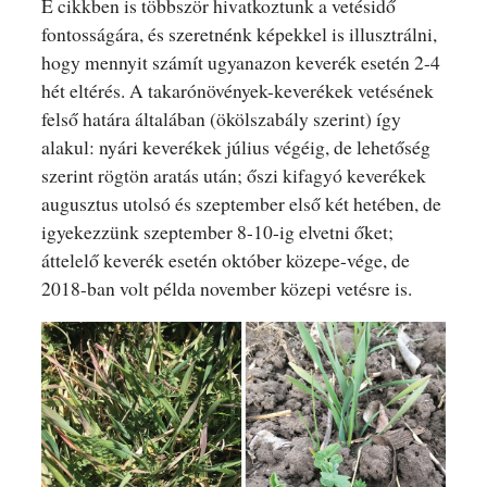
E cikkben is többször hivatkoztunk a vetésidő
fontosságára, és szeretnénk képekkel is illusztrálni,
hogy mennyit számít ugyanazon keverék esetén 2-4
hét eltérés. A takarónövények-keverékek vetésének
felső határa általában (ökölszabály szerint) így
alakul: nyári keverékek július végéig, de lehetőség
szerint rögtön aratás után; őszi kifagyó keverékek
augusztus utolsó és szeptember első két hetében, de
igyekezzünk szeptember 8-10-ig elvetni őket;
áttelelő keverék esetén október közepe-vége, de
2018-ban volt példa november közepi vetésre is.