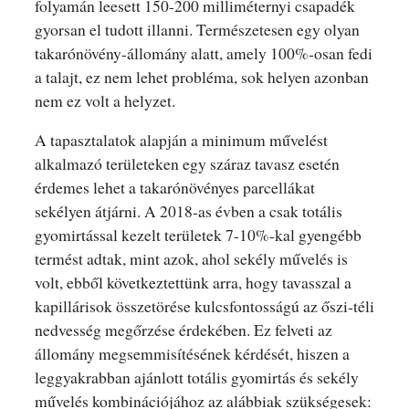
folyamán leesett 150-200 milliméternyi csapadék
gyorsan el tudott illanni. Természetesen egy olyan
takarónövény-állomány alatt, amely 100%-osan fedi
a talajt, ez nem lehet probléma, sok helyen azonban
nem ez volt a helyzet.
A tapasztalatok alapján a minimum művelést
alkalmazó területeken egy száraz tavasz esetén
érdemes lehet a takarónövényes parcellákat
sekélyen átjárni. A 2018-as évben a csak totális
gyomirtással kezelt területek 7-10%-kal gyengébb
termést adtak, mint azok, ahol sekély művelés is
volt, ebből következtettünk arra, hogy tavasszal a
kapillárisok összetörése kulcsfontosságú az őszi-téli
nedvesség megőrzése érdekében. Ez felveti az
állomány megsemmisítésének kérdését, hiszen a
leggyakrabban ajánlott totális gyomirtás és sekély
művelés kombinációjához az alábbiak szükségesek: