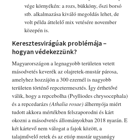
vége környékén: a rozs, bükköny, őszi borsó
stb. alkalmazása kiváló megoldás lehet, de
volt példa áttelelő mix vetésére november
közepén is.
Keresztesvirágúak problémája –
hogyan védekezzünk?
Magyarországon a legnagyobb területen vetett
másodvetés keverék az olajretek-mustár párosa,
amelyhez hozzájön a 300 ezernél is nagyobb
területen történő repcetermesztés. Így érthetővé
válik, hogy a repcebolha (Psylliodes chrysocephala)
és a repcedarázs
(Athalia rosae)
álhernyója miért
tudott akkora mértékben felszaporodni és kárt
okozni a másodvetés állományokban 2018 nyarán. E
két kártevő nem válogat a fajok között, a
talajművelő retek és az etióp mustár ugyanúgy