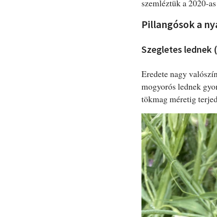
szemléztük a 2020-as 
Pillangósok a n
Szegletes lednek 
Eredete nagy valószín
mogyorós lednek gyom
tökmag méretig terjed