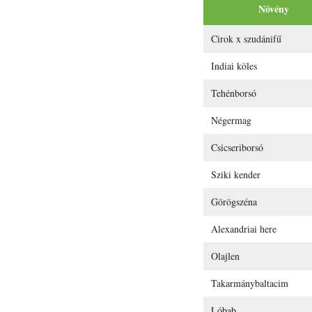
Növény
Cirok x szudánifű
Indiai köles
Tehénborsó
Négermag
Csicseriborsó
Sziki kender
Görögszéna
Alexandriai here
Olajlen
Takarmánybaltacim
Lóbab