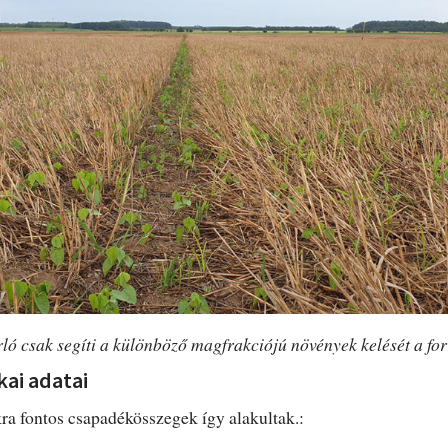
ló csak segíti a különböző magfrakciójú növények kelését a fo
kai adatai
a fontos csapadékösszegek így alakultak.: