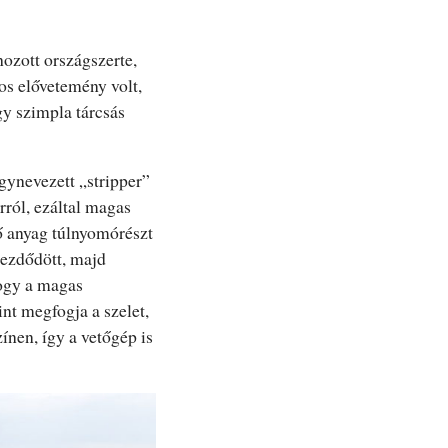
hozott országszerte,
os elővetemény volt,
gy szimpla tárcsás
úgynevezett „stripper”
ról, ezáltal magas
ő anyag túlnyomórészt
kezdődött, majd
hogy a magas
int megfogja a szelet,
ínen, így a vetőgép is