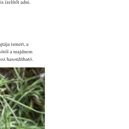
 ízelítőt adni.
tája ismert, a
sótól a majdnem
oz hasonlítható.