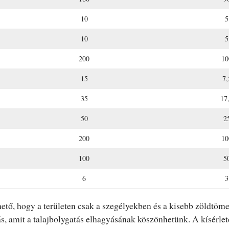
10
5
10
5
200
10
15
7,
35
17
50
2
200
10
100
5
6
3
hető, hogy a területen csak a szegélyekben és a kisebb zöldtöme
 amit a talajbolygatás elhagyásának köszönhetünk. A kísérlet