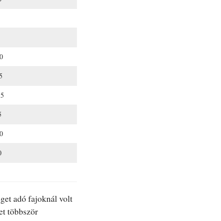
0
5
,5
5
0
0
get adó fajoknál volt
et többször