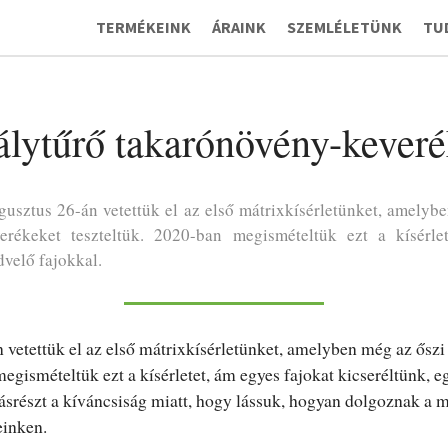
TERMÉKEINK
ÁRAINK
SZEMLÉLETÜNK
TU
álytűrő takarónövény-kever
gusztus 26-án vetettük el az első mátrixkísérletünket, amelyb
erékeket teszteltük. 2020-ban megismételtük ezt a kísérlet
velő fajokkal.
 vetettük el az első mátrixkísérletünket, amelyben még az őszi
egismételtük ezt a kísérletet, ám egyes fajokat kicseréltünk, e
ásrészt a kíváncsiság miatt, hogy lássuk, hogyan dolgoznak a 
einken.