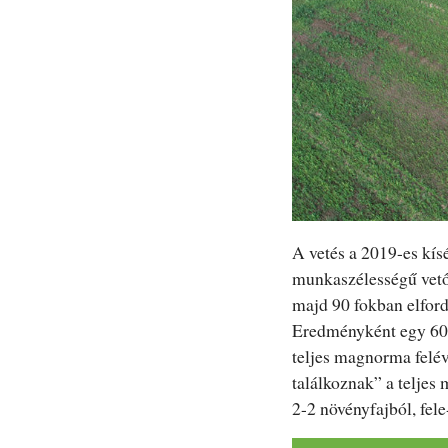
A vetés a 2019-es kís
munkaszélességű vetőg
majd 90 fokban elfordu
Eredményként egy 60 
teljes magnorma felév
találkoznak” a teljes
2-2 növényfajból, fele