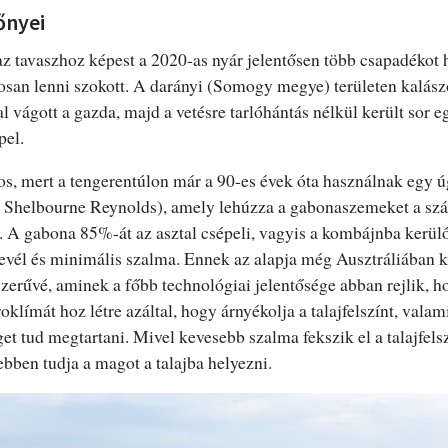
őnyei
az tavaszhoz képest a 2020-as nyár jelentősen több csapadékot 
osan lenni szokott. A darányi (Somogy megye) területen kalász
 vágott a gazda, majd a vetésre tarlóhántás nélkül került sor e
pel.
ntos, mert a tengerentúlon már a 90-es évek óta használnak egy 
. Shelbourne Reynolds), amely lehúzza a gabonaszemeket a szár
. A gabona 85%-át az asztal csépeli, vagyis a kombájnba kerül
evél és minimális szalma. Ennek az alapja még Ausztráliában 
erűvé, aminek a főbb technológiai jelentősége abban rejlik, 
límát hoz létre azáltal, hogy árnyékolja a talajfelszínt, valam
et tud megtartani. Mivel kevesebb szalma fekszik el a talajfelsz
bben tudja a magot a talajba helyezni.