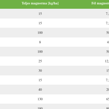
Teljes magnorma [kg/ha]
Fél magnor
15
7,
15
7,
100
5
8
4
100
5
25
12
30
1
15
7,
40
2
130
6
180
9