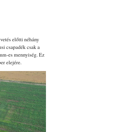
vetés előtti néhány
usi csapadék csak a
8 mm-es mennyiség. Ez
er elejére.