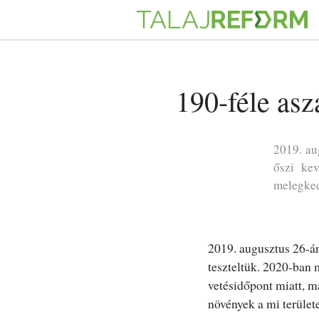
190-féle asz
2019. au
őszi kev
melegked
2019. augusztus 26-án
teszteltük. 2020-ban m
vetésidőpont miatt, m
növények a mi terület