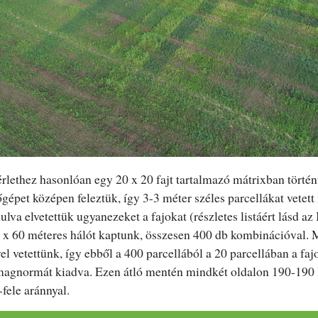
érlethez hasonlóan egy 20 x 20 fajt tartalmazó mátrixban történ
épet középen feleztük, így 3-3 méter széles parcellákat vetett 
lva elvetettük ugyanezeket a fajokat (részletes listáért lásd az I
x 60 méteres hálót kaptunk, összesen 400 db kombinációval. M
el vetettünk, így ebből a 400 parcellából a 20 parcellában a f
 magnormát kiadva. Ezen átló mentén mindkét oldalon 190-190 
-fele aránnyal.