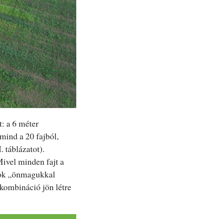
t: a 6 méter
mind a 20 fajból,
. táblázatot).
ivel minden fajt a
ajok „önmagukkal
kombináció jön létre