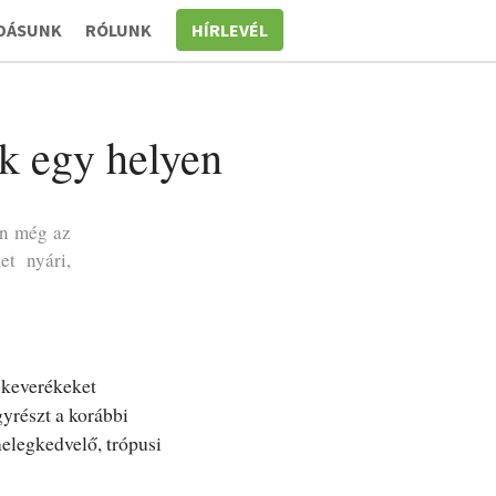
DÁSUNK
RÓLUNK
HÍRLEVÉL
ék egy helyen
en még az
et nyári,
 keverékeket
gyrészt a korábbi
melegkedvelő, trópusi