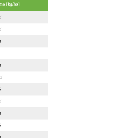
ma [kg/ha]
5
5
0
0
,5
5
5
0
5
0