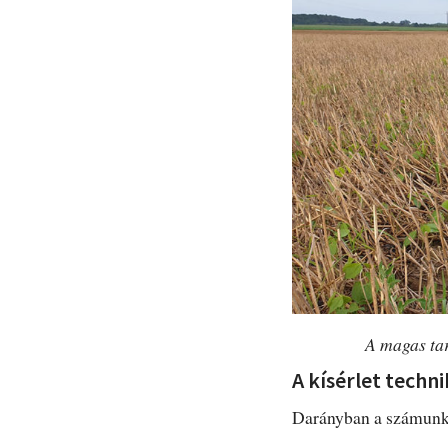
A magas tar
A kísérlet techni
Darányban a számunkr