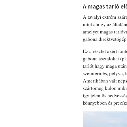
A magas tarló el
A tavalyi extrém szár
mint ahogy az általán
amelyet magas tarlóval
gabona direktvetőgép
Ez a részlet azért fo
gabona asztalokat (pl
tarlót hagy maga után
szemtermés, pelyva, l
Amerikában vált népsz
szártömeg külön mikrok
így jelentős nedvesség
könnyebben és precíze