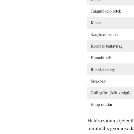
Talajművelő retek
Kapor
Szegletes lednek
Koronás baltavirág
Homoki zab
Bíborbükköny
Sisakbab
Csillagfürt (kék virágú)
Etióp mustár
Határozottan kijelent
minimális gyomosodás,