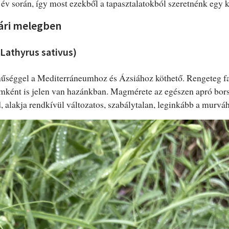
év során, így most ezekből a tapasztalatokból szeretnénk egy kis
yári melegben
(Lathyrus sativus)
űséggel a Mediterráneumhoz és Ázsiához köthető. Rengeteg faj
ként is jelen van hazánkban. Magmérete az egészen apró bor
, alakja rendkívül változatos, szabálytalan, leginkább a murváh