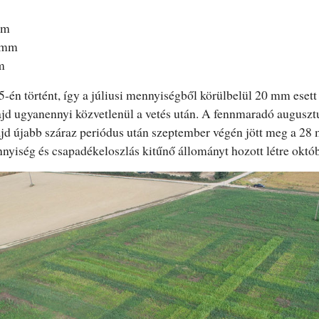
mm
8 mm
m
5-én történt, így a júliusi mennyiségből körülbelül 20 mm esett 
ajd ugyanennyi közvetlenül a vetés után. A fennmaradó auguszt
ajd újabb száraz periódus után szeptember végén jött meg a 2
yiség és csapadékeloszlás kitűnő állományt hozott létre októb