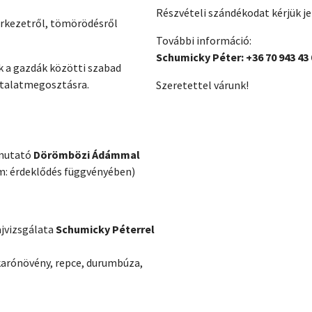
Részvételi szándékodat kérjük je
erkezetről, tömörödésről
További információ:
Schumicky Péter: +36 70 943 43 
 a gazdák közötti szabad
ztalatmegosztásra.
Szeretettel várunk!
emutató
Dörömbözi Ádámmal
m: érdeklődés függvényében)
ajvizsgálata
Schumicky Péterrel
karónövény, repce, durumbúza,