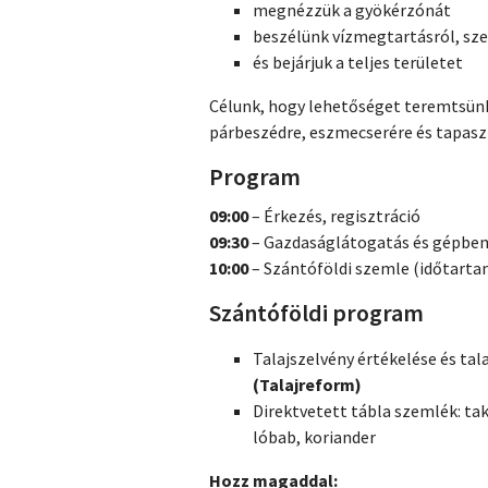
megnézzük a gyökérzónát
beszélünk vízmegtartásról, sz
és bejárjuk a teljes területet
Célunk, hogy lehetőséget teremtsünk
párbeszédre, eszmecserére és tapas
Program
09:00
– Érkezés, regisztráció
09:30
– Gazdaságlátogatás és gépb
10:00
– Szántóföldi szemle (időtarta
Szántóföldi program
Talajszelvény értékelése és tal
(Talajreform)
Direktvetett tábla szemlék: ta
lóbab, koriander
Hozz magaddal: