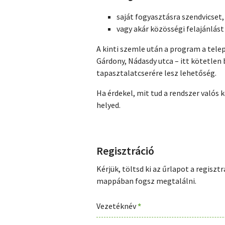
saját fogyasztásra szendvicset, 
vagy akár közösségi felajánlást 
A kinti szemle után a program a tele
Gárdony, Nádasdy utca – itt kötetlen
tapasztalatcserére lesz lehetőség.
Ha érdekel, mit tud a rendszer valós
helyed.
Regisztráció
Kérjük, töltsd ki az űrlapot a regisz
mappában fogsz megtalálni.
Vezetéknév
*