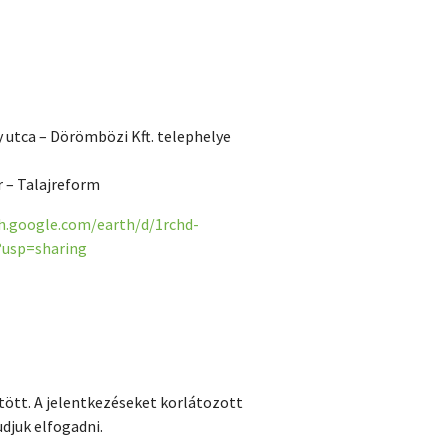
 utca – Dörömbözi Kft. telephelye
 – Talajreform
th.google.com/earth/d/1rchd-
usp=sharing
ötött. A jelentkezéseket korlátozott
djuk elfogadni.