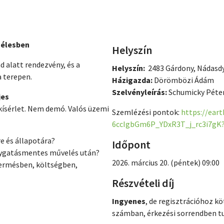
 élesben
Helyszín
ad alatt rendezvény, és a
Helyszín:
2483 Gárdony, Nádasdy
a terepen.
Házigazda:
Dörömbözi Ádám
Szelvényleírás:
Schumicky Péter
jes
ísérlet. Nem demó. Valós üzemi
Szemlézési pontok:
https://ear
6ccIgbGm6P_YDxR3T_j_rc3i7gK?
re és állapotára?
Időpont
olygatásmentes művelés után?
2026. március 20. (péntek) 09:00
termésben, költségben,
Részvételi díj
Ingyenes
, de regisztrációhoz k
számban, érkezési sorrendben tu