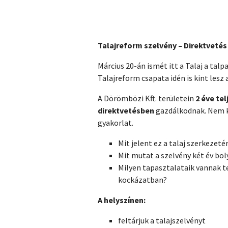
Talajreform szelvény – Direktvetés
Március 20-án ismét itt a Talaj a talp
Talajreform csapata idén is kint lesz 
A Dörömbözi Kft. területein
2 éve tel
direktvetésben
gazdálkodnak. Nem k
gyakorlat.
Mit jelent ez a talaj szerkezeté
Mit mutat a szelvény két év b
Milyen tapasztalataik vannak 
kockázatban?
A helyszínen:
feltárjuk a talajszelvényt