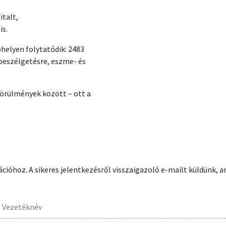
italt,
is.
phelyen folytatódik: 2483
 beszélgetésre, eszme- és
 körülmények között – ott a
trációhoz. A sikeres jelentkezésről visszaigazoló e-mailt küldünk,