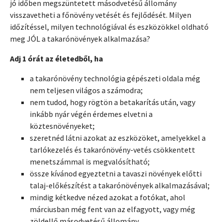
jó időben megszüntetett másodvetésű állomány
visszavetheti a főnövény vetését és fejlődését. Milyen
időzítéssel, milyen technológiával és eszközökkel oldható
meg JÓL a takarónövények alkalmazása?
Adj 1 órát az életedből, ha
a takarónövény technológia gépészeti oldala még
nem teljesen világos a számodra;
nem tudod, hogy rögtön a betakarítás után, vagy
inkább nyár végén érdemes elvetni a
köztesnövényeket;
szeretnéd látni azokat az eszközöket, amelyekkel a
tarlókezelés és takarónövény-vetés csökkentett
menetszámmal is megvalósítható;
össze kívánod egyeztetni a tavaszi növények előtti
talaj-előkészítést a takarónövények alkalmazásával;
mindig kétkedve nézed azokat a fotókat, ahol
márciusban még fent van az elfagyott, vagy még
zöldellő másodvetésű állomány.