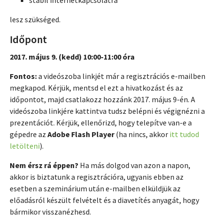
stabil internetkapcsolatra
lesz szükséged.
Időpont
2017. május 9. (kedd) 10:00-11:00 óra
Fontos:
a videószoba linkjét már a regisztrációs e-mailben
megkapod. Kérjük, mentsd el ezt a hivatkozást és az
időpontot, majd csatlakozz hozzánk 2017. május 9-én. A
videószoba linkjére kattintva tudsz belépni és végignézni a
prezentációt. Kérjük, ellenőrizd, hogy telepítve van-e a
gépedre az
Adobe Flash Player
(ha nincs, akkor
itt tudod
letölteni
).
Nem érsz rá éppen?
Ha más dolgod van azon a napon,
akkor is biztatunk a regisztrációra, ugyanis ebben az
esetben a szeminárium után e-mailben elküldjük az
előadásról készült felvételt és a diavetítés anyagát, hogy
bármikor visszanézhesd.