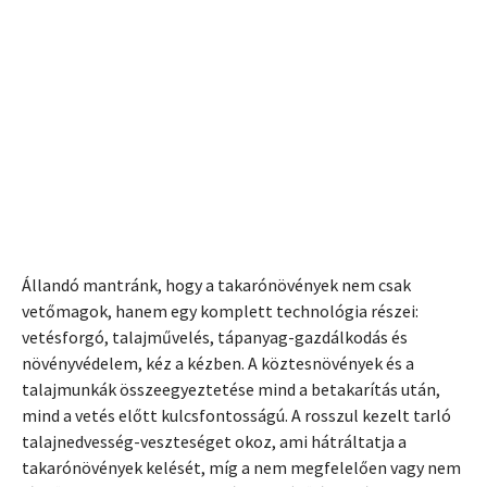
mivel?
ONLINE ELŐADÁS
Állandó mantránk, hogy a takarónövények nem csak
vetőmagok, hanem egy komplett technológia részei:
vetésforgó, talajművelés, tápanyag-gazdálkodás és
növényvédelem, kéz a kézben. A köztesnövények és a
talajmunkák összeegyeztetése mind a betakarítás után,
mind a vetés előtt kulcsfontosságú. A rosszul kezelt tarló
talajnedvesség-veszteséget okoz, ami hátráltatja a
takarónövények kelését, míg a nem megfelelően vagy nem