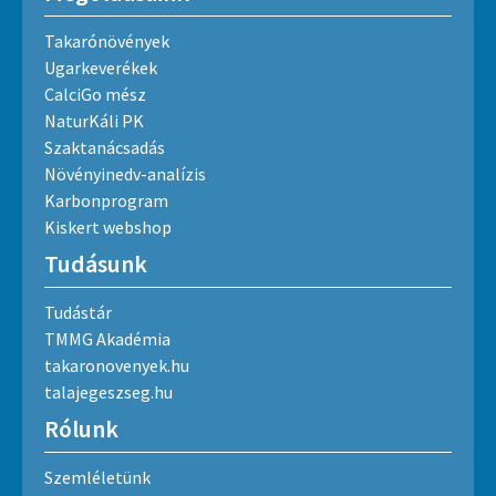
Takarónövények
Ugarkeverékek
CalciGo mész
NaturKáli PK
Szaktanácsadás
Növényinedv-analízis
Karbonprogram
Kiskert webshop
Tudásunk
Tudástár
TMMG Akadémia
takaronovenyek.hu
talajegeszseg.hu
Rólunk
Szemléletünk