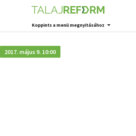
Koppints a menü megnyitásához
2017. május 9. 10:00
Takarónövény
és
talajművelés –
mikor, hogyan,