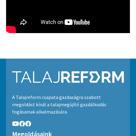
A Talajreform csapata gazdaságra szabott
megoldást kínál a talajmegújító gazdálkodás
fogásainak alkalmazására.
Megoldásaink