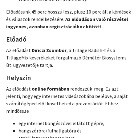
Előadásunk 45 perc hosszú lesz, plusz 10 perc áll a kérdések
és válaszok rendelkezésére.
Az előadáson való részvétel
ingyenes, azonban regisztrációhoz kötött.
Előadó
Az előadást
Diriczi Zsombor
, a Tillage Radish-t és a
TillageMix keverékeket forgalmazó Démétér Biosystems
Bt. ügyvezetője tartja.
Helyszín
Az előadást
online formában
rendezzük meg. Ez azt
jelenti, hogy egy internetes videószobába belépve, a saját
számítógéped elől követheted a prezentációt. Ehhez
mindössze
egy internetböngészővel ellátott gépre,
hangszóróra/fülhallgatóra és