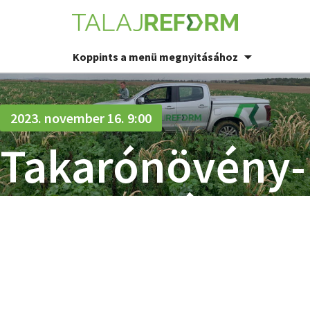
Koppints a menü megnyitásához
2023. november 16. 9:00
Takarónövény-
bemutató
Újpetrén
KOHLMANN CSALÁDI GAZDASÁG, ÚJPETRE