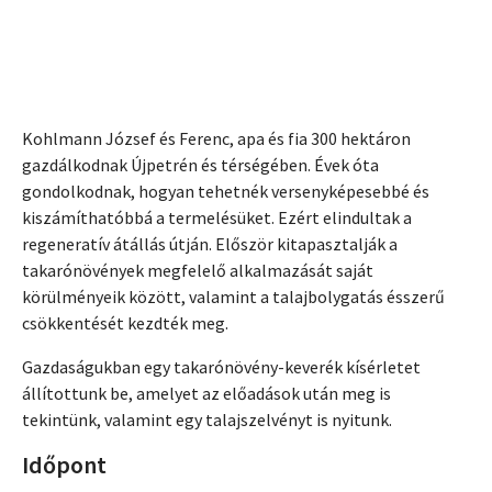
Kohlmann József és Ferenc, apa és fia 300 hektáron
gazdálkodnak Újpetrén és térségében. Évek óta
gondolkodnak, hogyan tehetnék versenyképesebbé és
kiszámíthatóbbá a termelésüket. Ezért elindultak a
regeneratív átállás útján. Először kitapasztalják a
takarónövények megfelelő alkalmazását saját
körülményeik között, valamint a talajbolygatás ésszerű
csökkentését kezdték meg.
Gazdaságukban egy takarónövény-keverék kísérletet
állítottunk be, amelyet az előadások után meg is
tekintünk, valamint egy talajszelvényt is nyitunk.
Időpont