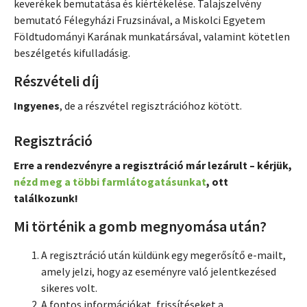
keverékek bemutatása és kiértékelése. Talajszelvény
bemutató Félegyházi Fruzsinával, a Miskolci Egyetem
Földtudományi Karának munkatársával, valamint kötetlen
beszélgetés kifulladásig.
Részvételi díj
Ingyenes
, de a részvétel regisztrációhoz kötött.
Regisztráció
Erre a rendezvényre a regisztráció már lezárult – kérjük,
nézd meg a többi farmlátogatásunkat
, ott
találkozunk!
Mi történik a gomb megnyomása után?
A regisztráció után küldünk egy megerősítő e-mailt,
amely jelzi, hogy az eseményre való jelentkezésed
sikeres volt.
A fontos információkat, frissítéseket a