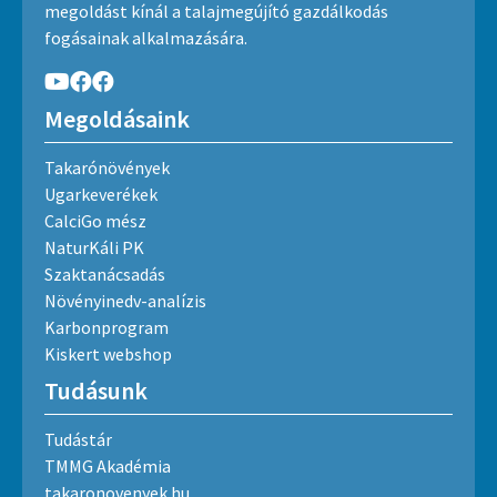
megoldást kínál a talajmegújító gazdálkodás
fogásainak alkalmazására.
Megoldásaink
Takarónövények
Ugarkeverékek
CalciGo mész
NaturKáli PK
Szaktanácsadás
Növényinedv-analízis
Karbonprogram
Kiskert webshop
Tudásunk
Tudástár
TMMG Akadémia
takaronovenyek.hu