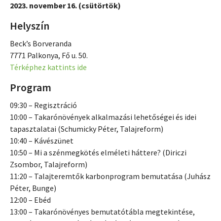
2023. november 16. (csütörtök)
Helyszín
Beck’s Borveranda
7771 Palkonya, Fő u. 50.
Térképhez kattints ide
Program
09:30 – Regisztráció
10:00 – Takarónövények alkalmazási lehetőségei és idei
tapasztalatai (Schumicky Péter, Talajreform)
10:40 – Kávészünet
10:50 – Mi a szénmegkötés elméleti háttere? (Diriczi
Zsombor, Talajreform)
11:20 – Talajteremtők karbonprogram bemutatása (Juhász
Péter, Bunge)
12:00 – Ebéd
13:00 – Takarónövényes bemutatótábla megtekintése,