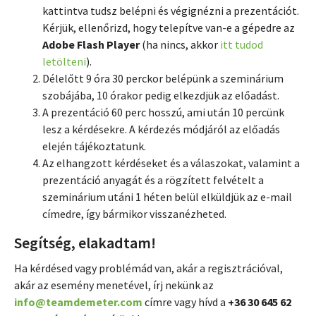
kattintva tudsz belépni és végignézni a prezentációt.
Kérjük, ellenőrizd, hogy telepítve van-e a gépedre az
Adobe Flash Player
(ha nincs, akkor
itt tudod
letölteni
).
Délelőtt 9 óra 30 perckor belépünk a szeminárium
szobájába, 10 órakor pedig elkezdjük az előadást.
A prezentáció 60 perc hosszú, ami után 10 percünk
lesz a kérdésekre. A kérdezés módjáról az előadás
elején tájékoztatunk.
Az elhangzott kérdéseket és a válaszokat, valamint a
prezentáció anyagát és a rögzített felvételt a
szeminárium utáni 1 héten belül elküldjük az e-mail
címedre, így bármikor visszanézheted.
Segítség, elakadtam!
Ha kérdésed vagy problémád van, akár a regisztrációval,
akár az esemény menetével, írj nekünk az
info@teamdemeter.com
címre vagy hívd a
+36 30 645 62