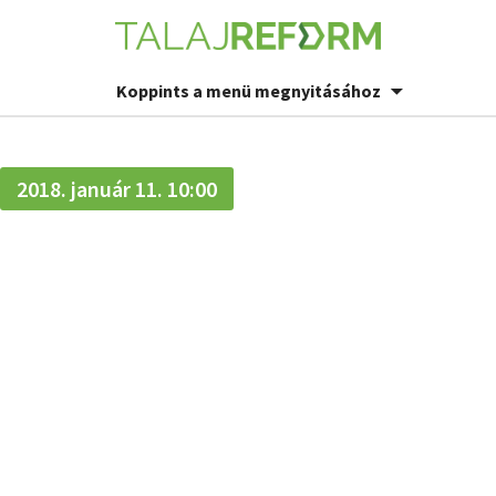
Koppints a menü megnyitásához
2018. január 11. 10:00
Szinergia és
antagonizmus
a
takarónövénye