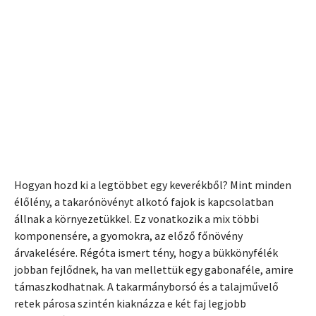
között
ONLINE ELŐADÁS
Hogyan hozd ki a legtöbbet egy keverékből? Mint minden
élőlény, a takarónövényt alkotó fajok is kapcsolatban
állnak a környezetükkel. Ez vonatkozik a mix többi
komponensére, a gyomokra, az előző főnövény
árvakelésére. Régóta ismert tény, hogy a bükkönyfélék
jobban fejlődnek, ha van mellettük egy gabonaféle, amire
támaszkodhatnak. A takarmányborsó és a talajművelő
retek párosa szintén kiaknázza e két faj legjobb