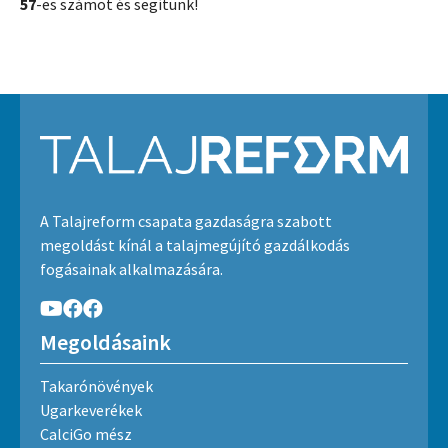
57
-es számot és segítünk!
A Talajreform csapata gazdaságra szabott
megoldást kínál a talajmegújító gazdálkodás
fogásainak alkalmazására.
Megoldásaink
Takarónövények
Ugarkeverékek
CalciGo mész