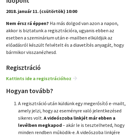
Időpont
2018. január 11. (csütörtök) 10:00
Nem érsz rá éppen?
Ha más dolgod van azon a napon,
akkor is biztatunk a regisztrációra, ugyanis ebben az
esetben a szeminárium után e-mailben elküldjük az
előadásról készült felvételt és a diavetítés anyagát, hogy
bármikor visszanézhesd.
Regisztráció
Kattints ide a regisztrációhoz
Hogyan tovább?
A regisztráció után küldünk egy megerősítő e-mailt,
amely jelzi, hogy az eseményre való jelentkezésed
sikeres volt.
A videószoba linkjét már ebben a
levélben megkapod
– akár le is tesztelheted, hogy
minden rendben működik-e. A videószoba linkjére