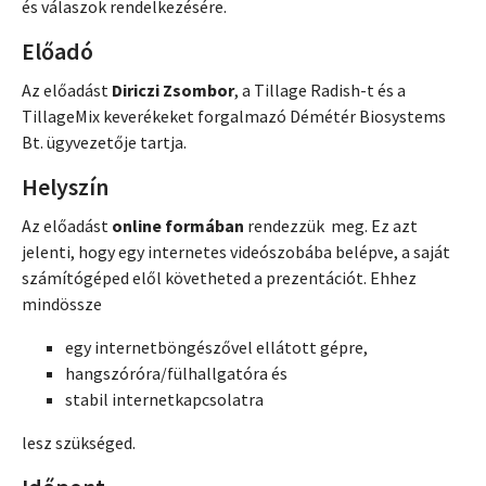
és válaszok rendelkezésére.
Előadó
Az előadást
Diriczi Zsombor
, a Tillage Radish-t és a
TillageMix keverékeket forgalmazó Démétér Biosystems
Bt. ügyvezetője tartja.
Helyszín
Az előadást
online formában
rendezzük meg. Ez azt
jelenti, hogy egy internetes videószobába belépve, a saját
számítógéped elől követheted a prezentációt. Ehhez
mindössze
egy internetböngészővel ellátott gépre,
hangszóróra/fülhallgatóra és
stabil internetkapcsolatra
lesz szükséged.