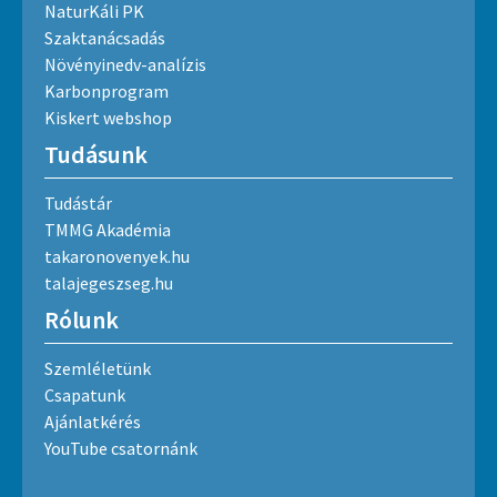
NaturKáli PK
Szaktanácsadás
Növényinedv-analízis
Karbonprogram
Kiskert webshop
Tudásunk
Tudástár
TMMG Akadémia
takaronovenyek.hu
talajegeszseg.hu
Rólunk
Szemléletünk
Csapatunk
Ajánlatkérés
YouTube csatornánk