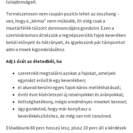
tulajdonságait.
Természetesen nem csupán pozitív lehet az összhang –
van, hogy a „kémia” nem működik, itt elég csak a
mustárfélék túlzott dominanciájára gondolni. Ezen a
szemináriumon átnézzük a legnépszerűbb fajok keveréken
belüli előnyeit és hátrányait, és igyekszünk pár támpontot
adni a mixek kigondolásához.
Adj 1 órát az életedből, ha
szeretnéd megtalálni azokat a fajokat, amelyek
egymást erősítik egy keverékben;
el akarod kerülni egyes fajok káros mellékhatásait;
évről évre kísérletezel új növényekkel és arányokkal;
költséghatékony, mégis eredményes mixeket keresel;
úgy gondolod, hogy már konyítasz a
keverékkészítéshez, de még van mit tanulnod.
Előadásunk 60 perc hosszú lesz, plusz 10 perc áll a kérdések