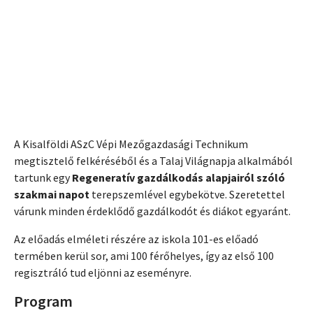
A Kisalföldi ASzC Vépi Mezőgazdasági Technikum
megtisztelő felkéréséből és a Talaj Világnapja alkalmából
tartunk egy
Regeneratív gazdálkodás alapjairól szóló
szakmai napot
terepszemlével egybekötve. Szeretettel
várunk minden érdeklődő gazdálkodót és diákot egyaránt.
Az előadás elméleti részére az iskola 101-es előadó
termében kerül sor, ami 100 férőhelyes, így az első 100
regisztráló tud eljönni az eseményre.
Program