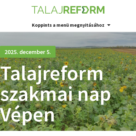
Koppints a menü megnyitásához
2025. december 5.
Talajreform
szakmai nap
Vépen
VÉP