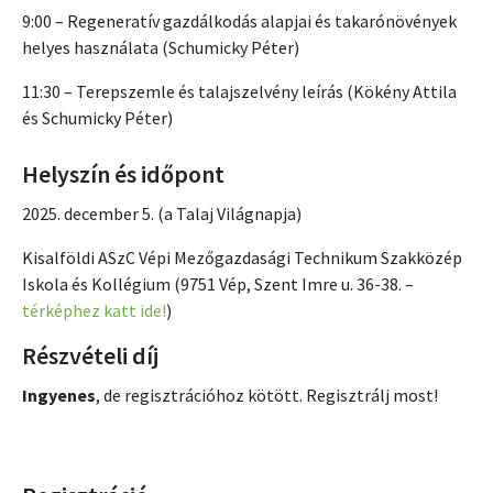
9:00 – Regeneratív gazdálkodás alapjai és takarónövények
helyes használata (Schumicky Péter)
11:30 – Terepszemle és talajszelvény leírás (Kökény Attila
és Schumicky Péter)
Helyszín és időpont
2025. december 5. (a Talaj Világnapja)
Kisalföldi ASzC Vépi Mezőgazdasági Technikum Szakközép
Iskola és Kollégium (9751 Vép, Szent Imre u. 36-38. –
térképhez katt ide!
)
Részvételi díj
Ingyenes
, de regisztrációhoz kötött. Regisztrálj most!