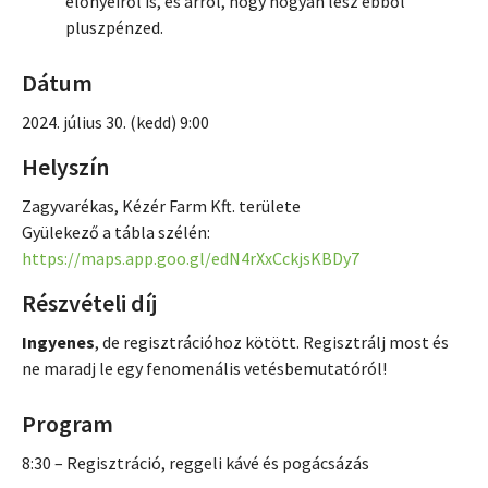
előnyeiről is, és arról, hogy hogyan lesz ebből
pluszpénzed.
Dátum
2024. július 30. (kedd) 9:00
Helyszín
Zagyvarékas, Kézér Farm Kft. területe
Gyülekező a tábla szélén:
https://maps.app.goo.gl/edN4rXxCckjsKBDy7
Részvételi díj
Ingyenes
, de regisztrációhoz kötött. Regisztrálj most és
ne maradj le egy fenomenális vetésbemutatóról!
Program
8:30 – Regisztráció, reggeli kávé és pogácsázás