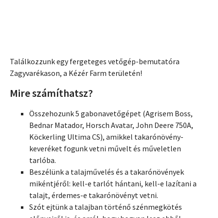
Találkozzunk egy fergeteges vetőgép-bemutatóra
Zagyvarékason, a Kézér Farm területén!
Mire számíthatsz?
Összehozunk 5 gabonavetőgépet (Agrisem Boss,
Bednar Matador, Horsch Avatar, John Deere 750A,
Köckerling Ultima CS), amikkel takarónövény-
keveréket fogunk vetni művelt és műveletlen
tarlóba.
Beszélünk a talajművelés és a takarónövények
mikéntjéről: kell-e tarlót hántani, kell-e lazítani a
talajt, érdemes-e takarónövényt vetni.
Szót ejtünk a talajban történő szénmegkötés