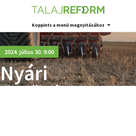
Koppints a menü megnyitásához
2024. július 30. 9:00
Nyári
vetőgépfesztiv
Zagyvarékason
KÉZÉR FARM, ZAGYVARÉKAS