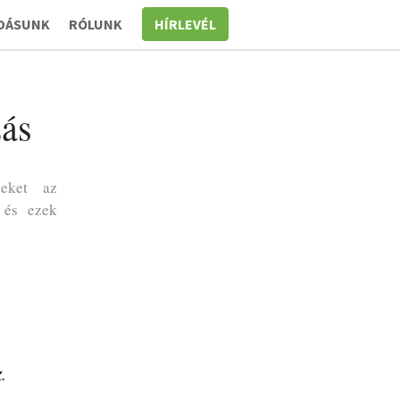
DÁSUNK
RÓLUNK
HÍRLEVÉL
zás
teket az
l és ezek
.