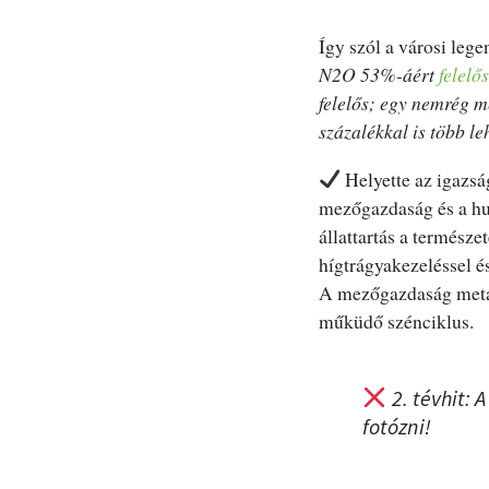
Így szól a városi leg
N2O 53%-áért
felelős
felelős; egy nemrég 
százalékkal is több le
Helyette az igazsá
mezőgazdaság és a hul
állattartás a természe
hígtrágyakezeléssel 
A mezőgazdaság metánk
műküdő szénciklus.
2. tévhit:
fotózni!