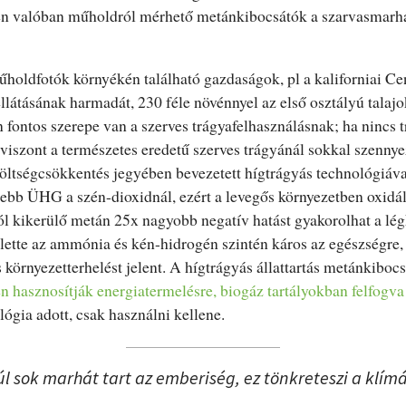
len valóban műholdról mérhető metánkibocsátók a szarvasmarhá
oldfotók környékén található gazdaságok, pl a kaliforniai Cen
átásának harmadát, 230 féle növénnyel az első osztályú talajok
fontos szerepe van a szerves trágyafelhasználásnak; ha nincs t
 viszont a természetes eredetű szerves trágyánál sokkal szenn
öltségcsökkentés jegyében bevezetett hígtrágyás technológiáva
ebb ÜHG a szén-dioxidnál, ezért a levegős környezetben oxidál
l kikerülő metán 25x nagyobb negatív hatást gyakorolhat a lég
lette az ammónia és kén-hidrogén szintén káros az egészségre, e
s környezetterhelést jelent. A hígtrágyás állattartás metánkibo
en hasznosítják energiatermelésre, biogáz tartályokban felfogva
lógia adott, csak használni kellene.
Túl sok marhát tart az emberiség, ez tönkreteszi a klímá