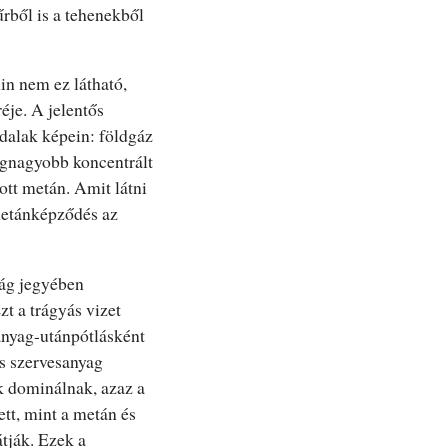
űrből is a tehenekből
in nem ez látható,
éje. A jelentős
dalak képein: földgáz
egnagyobb koncentrált
tott metán. Amit látni
 metánképződés az
ág jegyében
zt a trágyás vizet
anyag-utánpótlásként
as szervesanyag
k dominálnak, azaz a
tt, mint a metán és
tják. Ezek a