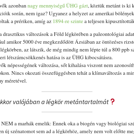
evők azonban
nagy mennyiségű ÜHG gázt
, köztük metánt is ki 
cióik során, nem igaz? Ugyanez a helyzet az amerikai bölénye
ltak a prériken, amíg az
1894-re szinte
a teljesen kipusztítottá
a drasztikus változások a Föld légkörében a paleontológiai ad
ául amikor 5000 éve megkezdődött Ázsiában az öntözéses rizst
légkörben, az látszik, de még mindig nem lépte túl a 800 ppb sz
eri létszámcsökkenés hatása is az ÜHG kibocsátásra.
ők népességének változása, sőt kihalása viszont nem azonosít
okon. Nincs okozati összefüggésben tehát a klímaváltozás a mi
y méretével.
akkor valójában a légkör metántartalmát
t NEM a marhák emelik: Ennek oka a biogén vagy biológiai sz
en új szénatomot sem ad a légkörhöz, amely nem volt előtte me