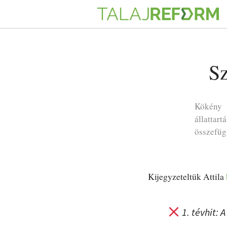
Sz
Kökény 
állattar
összefüg
Kijegyzeteltük Attila
1. tévhit: