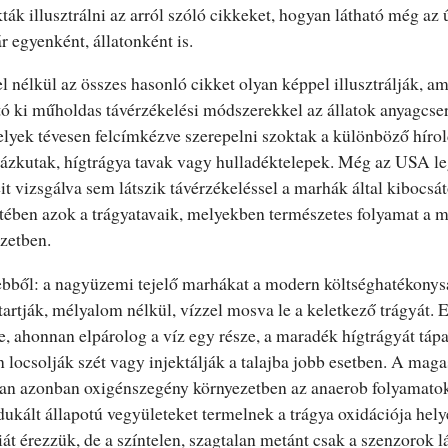
k illusztrálni az arról szóló cikkeket, hogyan látható még az 
 egyenként, állatonként is.
 nélkül az összes hasonló cikket olyan képpel illusztrálják, am
 ki műholdas távérzékelési módszerekkel az állatok anyagcser
yek tévesen felcímkézve szerepelni szoktak a különböző hírol
gázkutak, hígtrágya tavak vagy hulladéktelepek. Még az USA l
eit vizsgálva sem látszik távérzékeléssel a marhák által kibocsá
etében azok a trágyatavaik, melyekben természetes folyamat a
zetben.
bből: a nagyüzemi tejelő marhákat a modern költséghatékonys
tartják, mélyalom nélkül, vízzel mosva le a keletkező trágyát. E
e, ahonnan elpárolog a víz egy része, a maradék hígtrágyát táp
 locsolják szét vagy injektálják a talajba jobb esetben. A mag
ban azonban oxigénszegény környezetben az anaerob folyamato
ukált állapotú vegyületeket termelnek a trágya oxidációja helye
érezzük, de a színtelen, szagtalan metánt csak a szenzorok lá