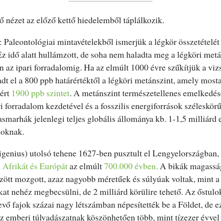
ő nézet az előző kettő hiedelemből táplálkozik.
: Paleontológiai mintavételekből ismerjük a légkör összetételét
z idő alatt hullámzott, de soha nem haladta meg a légköri metá
 az ipari forradalomig. Ha az elmúlt 1000 évre szűkítjük a viz
adt el a 800 ppb határértéktől a légköri metánszint, amely mos
ért
1900 ppb szintet
. A metánszint természetellenes emelkedé
i forradalom kezdetével és a fosszilis energiforrások széleskör
marhák jelenlegi teljes globális állománya kb. 1-1,5 milliárd 
loknak.
genius) utolsó tehene 1627-ben pusztult el Lengyelországban, 
, Afrikát és Európát
az elmúlt
700.000 évben.
A bikák magass
zött mozgott, azaz nagyobb méretűek és súlyúak voltak, mint 
at nehéz megbecsülni, de 2 milliárd körülire tehető. Az őstulo
vő fajok százai nagy létszámban népesítették be a Földet, de 
z emberi túlvadászatnak köszönhetően több, mint tízezer évvel 