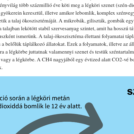
nyvilág több százmillió éve köti meg a légköri szenet (szén-di
d gyökerein keresztül, illetve amikor lebomlik, komplex szénveg
tik a talaj ökoszisztémáját. A mikrobák, giliszták, gombák egy
 talajban lekötött stabil szervesanyag szintet, amit ha hosszú 
uszként ismerünk. A talaj-ökoszisztéma élettani folyamatai tápl
 a belőlük táplálkozó állatokat. Ezek a folyamatok, illetve az á
a a légkörbe juttatnak valamennyi szenet és testük széntartalm
a vagy a légkörbe. A CH4 nagyjából egy évtized alatt CO2-vé bo
k.