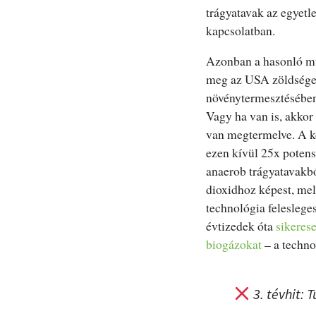
trágyatavak az egyet
kapcsolatban.
Azonban a hasonló műh
meg az USA zöldségell
növénytermesztésében 
Vagy ha van is, akkor
van megtermelve. A k
ezen kívül 25x potens
anaerob trágyatavakbó
dioxidhoz képest, mel
technológia feleslege
évtizedek óta
sikeres
biogázokat
– a techno
3. tévhit: 