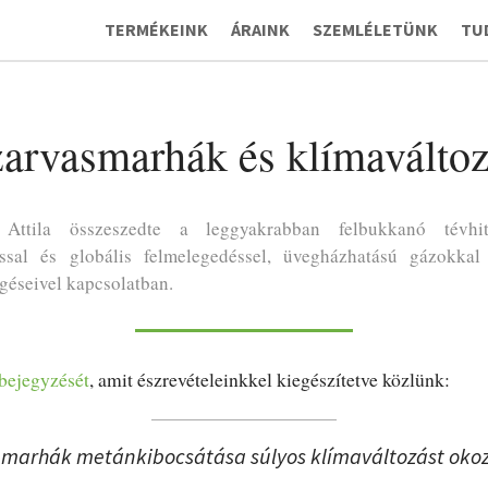
TERMÉKEINK
ÁRAINK
SZEMLÉLETÜNK
TU
arvasmarhák és klímaválto
Attila összeszedte a leggyakrabban felbukkanó tévhi
tással és globális felmelegedéssel, üvegházhatású gázokka
géseivel kapcsolatban.
bejegyzését
, amit észrevételeinkkel kiegészítetve közlünk:
 A marhák metánkibocsátása súlyos klímaváltozást okoz