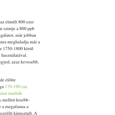
 az elmúlt 800 ezer
n szintje a 800 ppb
sgálatot, már jobban
tanra meghaladja már a
se 1750-1800 körül
ű használatával.
egyed, azaz kevesebb,
de előtte
ága
170-190 cm,
a
mai marhák
k mellett kisebb-
ez a megafauna a
ezelőtt kipusztult. A