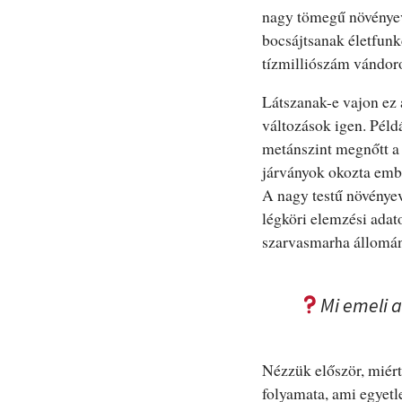
nagy tömegű növény
bocsájtsanak életfunk
tízmilliószám vándoro
Látszanak-e vajon ez 
változások igen. Péld
metánszint megnőtt a 
járványok okozta emb
A nagy testű növényev
légköri elemzési adat
szarvasmarha állomán
Mi emeli 
Nézzük először, miér
folyamata, ami egyetl