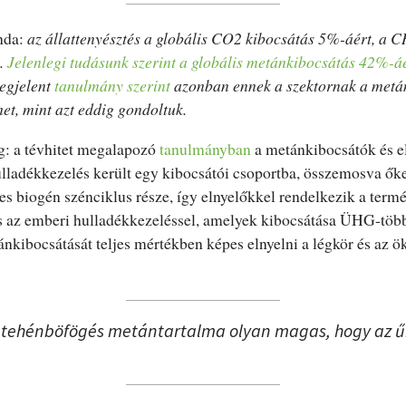
enda:
az állattenyésztés a globális CO2 kibocsátás 5%-áért, a 
.
Jelenlegi tudásunk szerint a globális metánkibocsátás 42%-á
megjelent
tanulmány szerint
azonban ennek a szektornak a metá
het, mint azt eddig gondoltuk.
g: a tévhitet megalapozó
tanulmányban
a metánkibocsátók és el
ladékkezelés került egy kibocsátói csoportba, összemosva őke
tes biogén szénciklus része, így elnyelőkkel rendelkezik a termé
és az emberi hulladékkezeléssel, amelyek kibocsátása ÜHG-töb
ibocsátását teljes mértékben képes elnyelni a légkör és az ö
 A tehénböfögés metántartalma olyan magas, hogy az űrb