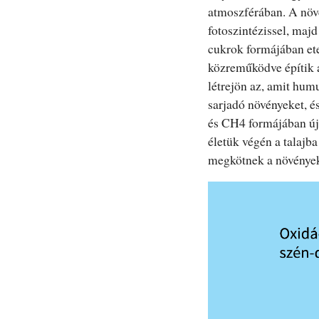
atmoszférában. A növé
fotoszintézissel, maj
cukrok formájában ete
közreműködve építik a
létrejön az, amit hum
sarjadó növényeket, és
és CH4 formájában újr
életük végén a talajb
megkötnek a növénye