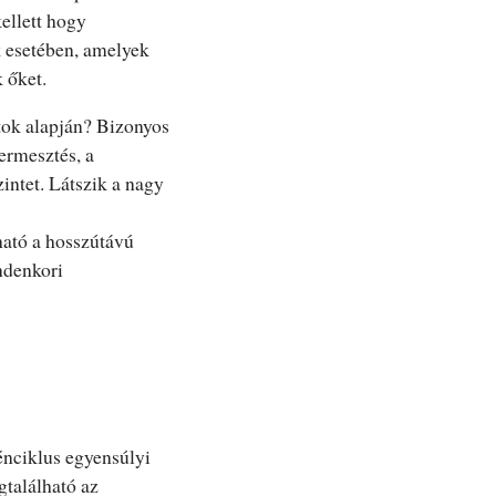
kellett hogy
k esetében, amelyek
k őket.
atok alapján? Bizonyos
ermesztés, a
intet. Látszik a nagy
ható a hosszútávú
ndenkori
énciklus egyensúlyi
gtalálható az