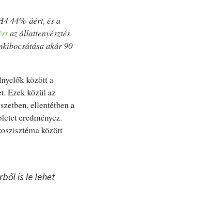
CH4 44%-áért, és a
ért
az állattenyésztés
nkibocsátása akár 90
nyelők között a
t. Ezek közül az
szetben, ellentétben a
bletet eredményez.
koszisztéma között
ől is le lehet