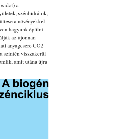
oxidot) a
yületek, szénhidrátok,
üttese a növényekkel
távon hagyunk épülni
álják az újonnan
llati anyagcsere CO2
a szintén visszakerül
mlik, amit utána újra