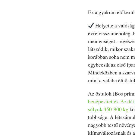
Ez a gyakran előkerül
Helyette a valóság
évre visszamenőleg. E
mennyiséget – egészen
látszódik, mikor szak
korábban soha nem m
egybeesik az első ipar
Mindeközben a szarvas
mint a valaha élt őstu
Az őstulok (Bos primi
benépesítették Ázsiát
súlyuk 450-900 kg
kö
többsége. A létszámuk
nagyobb testű növénye
klímaváltozásnak és a