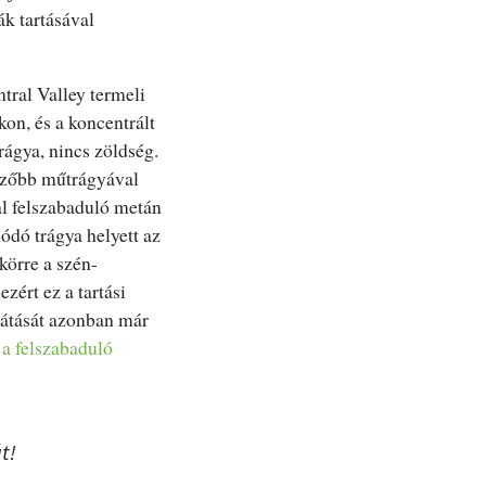
k tartásával
tral Valley termeli
on, és a koncentrált
rágya, nincs zöldség.
yezőbb műtrágyával
l felszabaduló metán
ódó trágya helyett az
körre a szén-
zért ez a tartási
csátását azonban már
 a felszabaduló
t!