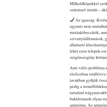
Műholdképekkel szoktá
származó metán – akár
Az igazság: Kivétel
ugyanis nem mutatható
metánkibocsátók, amel
szivattyúállomások, 
állattartó létesítmény
lehet ezen telepek es
oxigénszegény környe
Ami valós probléma e
elsősorban istállózva 
tavakban gyűjtik össz
pedig a termőföldeken
tartalmú trágyatavak
baktériumok olyan red
ammónia. Az ammóniát 