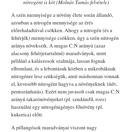
nitrogént is köt (Molnár Tamás felvétele)
A szén mennyisége a növény élete során állandó,
azonban a nitrogén mennyisége az érés
előrehaladtával csökken. Ahogy a nitrogén (és a
fehérjék) mennyisége csökken, úgy a szén-nitrogén
aránya növekszik. A magas C:N arányú (azaz
alacsony fehérjetartalmú) maradványok, mint
például a kalászosok szalmája, lassan fognak
elbomlani, és a lebontásuk közben a mikrobáknak
nitrogénre lesz szükségük, amit máshonnan vonnak
el, kevesebb nitrogént hagyva a növényeknek (üdv,
pentozánhatás). Ezért nem javasolt csak magas C:N
arányú takarónövényeket (pl. szudánifű, rozs)
használni egy nitrogénigényes főnövény (pl.
kukorica) előtt.
A pillangósok maradványai viszont nagy