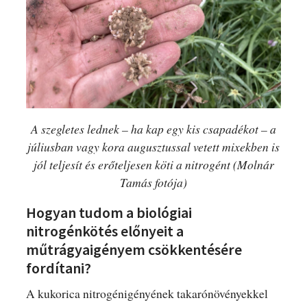
A szegletes lednek – ha kap egy kis csapadékot – a
júliusban vagy kora augusztussal vetett mixekben is
jól teljesít és erőteljesen köti a nitrogént (Molnár
Tamás fotója)
Hogyan tudom a biológiai
nitrogénkötés előnyeit a
műtrágyaigényem csökkentésére
fordítani?
A kukorica nitrogénigényének takarónövényekkel