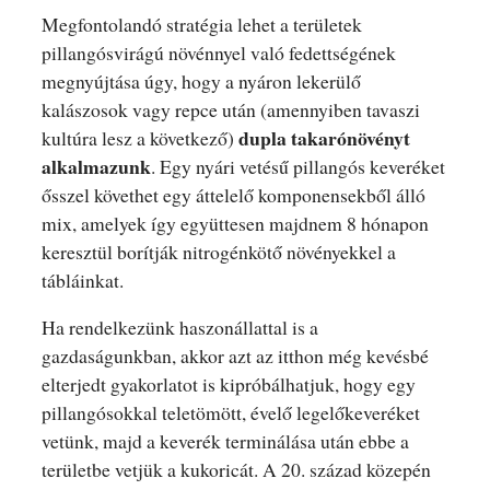
Megfontolandó stratégia lehet a területek
pillangósvirágú növénnyel való fedettségének
megnyújtása úgy, hogy a nyáron lekerülő
kalászosok vagy repce után (amennyiben tavaszi
dupla takarónövényt
kultúra lesz a következő)
alkalmazunk
. Egy nyári vetésű pillangós keveréket
ősszel követhet egy áttelelő komponensekből álló
mix, amelyek így együttesen majdnem 8 hónapon
keresztül borítják nitrogénkötő növényekkel a
tábláinkat.
Ha rendelkezünk haszonállattal is a
gazdaságunkban, akkor azt az itthon még kevésbé
elterjedt gyakorlatot is kipróbálhatjuk, hogy egy
pillangósokkal teletömött, évelő legelőkeveréket
vetünk, majd a keverék terminálása után ebbe a
területbe vetjük a kukoricát. A 20. század közepén