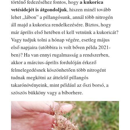
a kukorica
történő fedezéséhez fontos, hogy
vetésidejét is átgondoljuk
, hiszen minél tovább
lehet „lábon” a pillangósunk, annál több nitrogén
áll majd a kukorica rendelkezésére. Biztos, hogy
már április első hetében el kell vetnünk a kukoricát?
Vagy tudjuk tolni a hónap végére, esetleg május
első napjaira (utóbbira is volt bőven példa 2021-
ben)? Ha van ennyi rugalmasság a rendszerben,
akkor a március-április fordulóján érkező
felmelegedésnek köszönhetően több nitrogént
tudnak megkötni az áttelelő pillangós
takarónövényeink, mint például az őszi borsó, a
szöszös bükköny vagy a bíborhere.