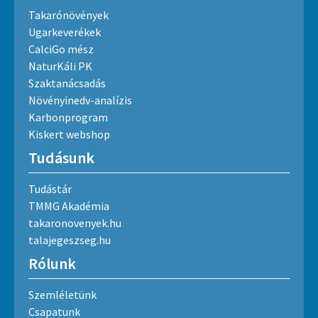
Takarónövények
Ugarkeverékek
CalciGo mész
NaturKáli PK
Szaktanácsadás
Növényinedv-analízis
Karbonprogram
Kiskert webshop
Tudásunk
Tudástár
TMMG Akadémia
takaronovenyek.hu
talajegeszseg.hu
Rólunk
Szemléletünk
Csapatunk