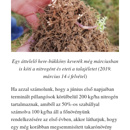
Egy áttelelő here-bükköny keverék még márciusban
is köti a nitrogént és eteti a talajéletet (2019.
március 14-i felvétel)
Ha azzal számolunk, hogy a június első napjaiban
terminált pillangósok körülbelül 200 kg/ha nitrogén
tartalmaznak, amiből az 50%-os szabállyal
számolva 100 kg/ha áll a főnövényünk
rendelkezésére az első évben, akkor láthatjuk, hogy
egy még korábban megsemmisített takarónövény