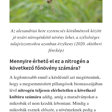
Az alexandriai here szerencsés körülmények között
jó nyári nitrogénkötő növény lehet, a szélsőséges
talajviszonyokra azonban érzékeny (2020. októberi
fénykép)
Mennyire érhető el ez a nitrogén a
következő főnövény számára?
A legfontosabb ennél a kérdésnél azt megértenünk,
hogy a megsemmisített pillangósok biomasszájában
nitrogén teljesen elérhetetlen a következő
lévő
kultúra számára
addig, amíg a maradványokat a
mikrobák el nem kezdik lebontani. Mindig a
mikrobák esznek először, a növényeknek pedig a