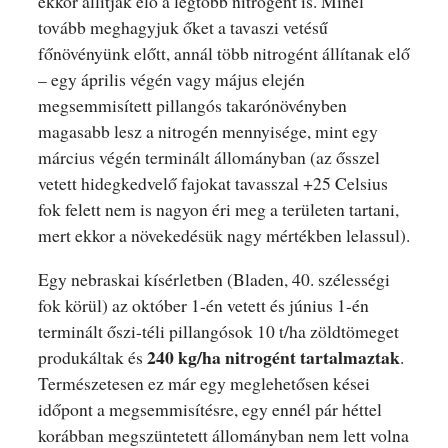
ekkor állítják elő a legtöbb nitrogént is. Minél
tovább meghagyjuk őket a tavaszi vetésű
főnövényünk előtt, annál több nitrogént állítanak elő
– egy április végén vagy május elején
megsemmisített pillangós takarónövényben
magasabb lesz a nitrogén mennyisége, mint egy
március végén terminált állományban (az ősszel
vetett hidegkedvelő fajokat tavasszal +25 Celsius
fok felett nem is nagyon éri meg a területen tartani,
mert ekkor a növekedésük nagy mértékben lelassul).
Egy nebraskai kísérletben (Bladen, 40. szélességi
fok körül) az október 1-én vetett és június 1-én
terminált őszi-téli pillangósok 10 t/ha zöldtömeget
240 kg/ha nitrogént tartalmaztak
produkáltak és
.
Természetesen ez már egy meglehetősen kései
időpont a megsemmisítésre, egy ennél pár héttel
korábban megszüntetett állományban nem lett volna