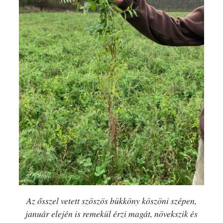
Az ősszel vetett szöszös bükköny köszöni szépen,
január elején is remekül érzi magát, növekszik és