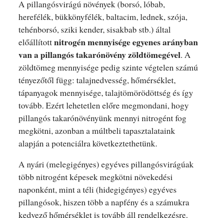
A pillangósvirágú növények (borsó, lóbab,
herefélék, bükkönyfélék, baltacim, lednek, szója,
tehénborsó, sziki kender, sisakbab stb.) által
nitrogén mennyisége egyenes arányban
előállított
van a pillangós takarónövény zöldtömegével
. A
zöldtömeg mennyisége pedig szinte végtelen számú
tényezőtől függ: talajnedvesség, hőmérséklet,
tápanyagok mennyisége, talajtömörödöttség és így
tovább. Ezért lehetetlen előre megmondani, hogy
pillangós takarónövényünk mennyi nitrogént fog
megkötni, azonban a múltbeli tapasztalataink
alapján a potenciálra következtethetünk.
A nyári (melegigényes) egyéves pillangósvirágúak
több nitrogént képesek megkötni növekedési
naponként, mint a téli (hidegigényes) egyéves
pillangósok, hiszen több a napfény és a számukra
kedvező hőmérséklet is tovább áll rendelkezésre.