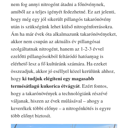
nem fog annyi nitrogént átadni a főnövénynek,
amiből az a teljes igényét fedezhetné. Ez azt jelenti,
hogy még egy jól sikerült pillangós takarónövény
után is szükségünk lehet külső nitrogénforrásokra.
Ám ha már évek óta alkalmazunk takarónövényeket,
akkor nem csupán az aktuális év pillangósai
szolgáltatnak nitrogént, hanem az 1-2-3 évvel
ezelőtti pillangósokból feltáródó hatóanyag is
elérhető lesz a fő kultúránk számára. Ha ezeket
összeadjuk, akkor jó eséllyel közel kerülünk ahhoz,
ki tudjuk elégíteni egy magasabb
hogy
termésátlagú kukorica étvágyát
. Ezért fontos,
hogy a takarónövények a technológiánk részévé
váljanak, hiszen az évek múlásával – ahogy a
keverékek többi előnye – a nitrogénkötés is egyre
több előnyt biztosít.