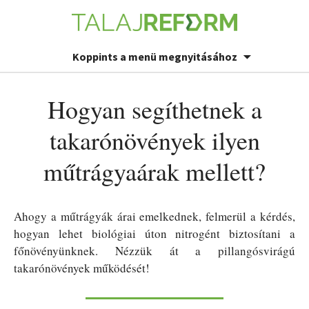
Koppints a menü megnyitásához
Hogyan segíthetnek a
takarónövények ilyen
műtrágyaárak mellett?
Ahogy a műtrágyák árai emelkednek, felmerül a kérdés,
hogyan lehet biológiai úton nitrogént biztosítani a
főnövényünknek. Nézzük át a pillangósvirágú
takarónövények működését!