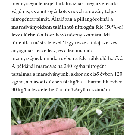
mennyiségű fehérjét tartalmaznak még az érésidő
végén is, és a nitrogénkötés növeli a növény teljes
a
nitrogéntartalmát. Általában a pillangósoknál
maradványokban található nitrogén fele (50%-a)
lesz elérhető
a következő növény számára. Mi
történik a másik felével? Egy része a talaj szerves
anyagának része lesz, és a fennmaradó
mennyiségnek minden évben a fele válik elérhetővé.
A példánál maradva: ha 240 kg/ha nitrogént
tartalmaz a maradványunk, akkor az első évben 120
kg/ha, a második évben 60 kg/ha, a harmadik évben
30 kg/ha lesz elérhető a főnövényünk számára.