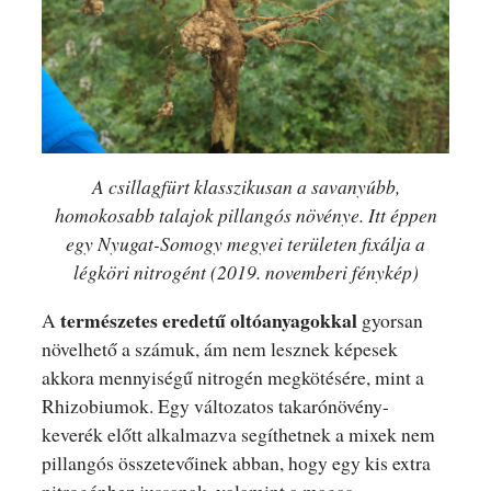
A csillagfürt klasszikusan a savanyúbb,
homokosabb talajok pillangós növénye. Itt éppen
egy Nyugat-Somogy megyei területen fixálja a
légköri nitrogént (2019. novemberi fénykép)
természetes eredetű oltóanyagokkal
A
gyorsan
növelhető a számuk, ám nem lesznek képesek
akkora mennyiségű nitrogén megkötésére, mint a
Rhizobiumok. Egy változatos takarónövény-
keverék előtt alkalmazva segíthetnek a mixek nem
pillangós összetevőinek abban, hogy egy kis extra