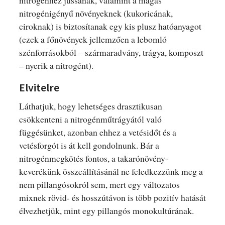
nitrogénhez jussanak, valamint a magas
nitrogénigényű növényeknek (kukoricának,
ciroknak) is biztosítanak egy kis plusz hatóanyagot
(ezek a főnövények jellemzően a lebomló
szénforrásokból – szármaradvány, trágya, komposzt
– nyerik a nitrogént).
Elvitelre
Láthatjuk, hogy lehetséges drasztikusan
csökkenteni a nitrogénműtrágyától való
függésünket, azonban ehhez a vetésidőt és a
vetésforgót is át kell gondolnunk. Bár a
nitrogénmegkötés fontos, a takarónövény-
keverékünk összeállításánál ne feledkezzünk meg a
nem pillangósokról sem, mert egy változatos
mixnek rövid- és hosszútávon is több pozitív hatását
élvezhetjük, mint egy pillangós monokultúrának.