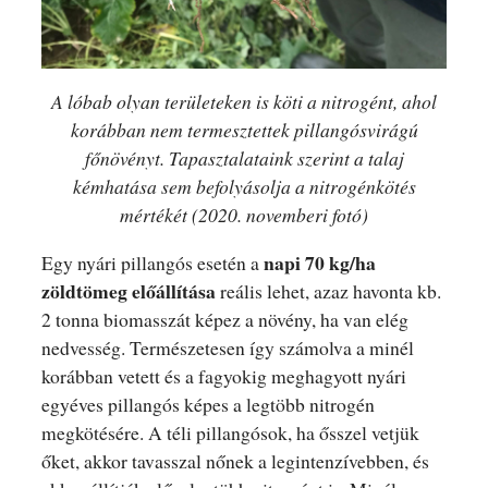
A lóbab olyan területeken is köti a nitrogént, ahol
korábban nem termesztettek pillangósvirágú
főnövényt. Tapasztalataink szerint a talaj
kémhatása sem befolyásolja a nitrogénkötés
mértékét (2020. novemberi fotó)
napi 70 kg/ha
Egy nyári pillangós esetén a
zöldtömeg előállítása
reális lehet, azaz havonta kb.
2 tonna biomasszát képez a növény, ha van elég
nedvesség. Természetesen így számolva a minél
korábban vetett és a fagyokig meghagyott nyári
egyéves pillangós képes a legtöbb nitrogén
megkötésére. A téli pillangósok, ha ősszel vetjük
őket, akkor tavasszal nőnek a legintenzívebben, és