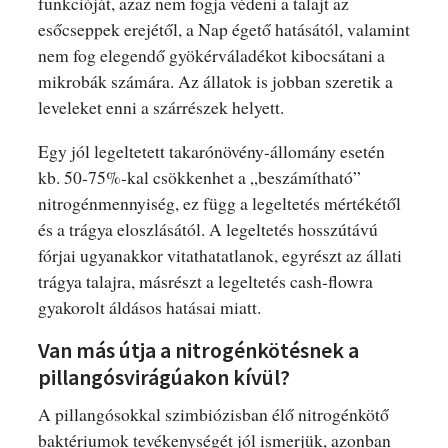
funkcióját, azaz nem fogja védeni a talajt az
esőcseppek erejétől, a Nap égető hatásától, valamint
nem fog elegendő gyökérváladékot kibocsátani a
mikrobák számára. Az állatok is jobban szeretik a
leveleket enni a szárrészek helyett.
Egy jól legeltetett takarónövény-állomány esetén
kb. 50-75%-kal csökkenhet a „beszámítható”
nitrogénmennyiség, ez függ a legeltetés mértékétől
és a trágya eloszlásától. A legeltetés hosszútávú
fórjai ugyanakkor vitathatatlanok, egyrészt az állati
trágya talajra, másrészt a legeltetés cash-flowra
gyakorolt áldásos hatásai miatt.
Van más útja a nitrogénkötésnek a
pillangósvirágúakon kívül?
A pillangósokkal szimbiózisban élő nitrogénkötő
baktériumok tevékenységét jól ismerjük, azonban