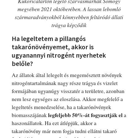
Kukoricatarlón legelő szarvasmarhák Somogy
megyében 2021 októberében. A lassan lebomló
szármaradványokból könnyebben feltáródó állati
trágya képződik
Ha legeltetem a pillangós
takarónövényemet, akkor is
ugyanannyi nitrogént nyerhetek
belőle?
Az állatok által lelegelt és megemésztett növények
nitrogéntartalmának nagy része trágya és vizelet
formájában ugyanúgy visszatér a területre, azonban
nem lesz egységes az eloszlása. Akkor megfelelő a
legeltetés menedzselése, ha a takarónövények
legfeljebb 50%-át fogyasztják el
biomasszájának
a
haszonállatok. Ha ezt átlépjük, akkor a
takarónövény már nem fogja tudni ellátni takaró