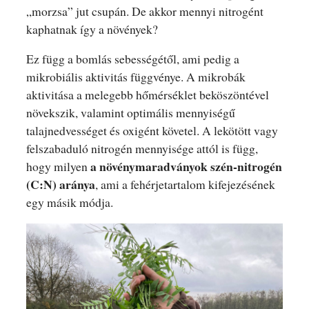
„morzsa” jut csupán. De akkor mennyi nitrogént
kaphatnak így a növények?
Ez függ a bomlás sebességétől, ami pedig a
mikrobiális aktivitás függvénye. A mikrobák
aktivitása a melegebb hőmérséklet beköszöntével
növekszik, valamint optimális mennyiségű
talajnedvességet és oxigént követel. A lekötött vagy
felszabaduló nitrogén mennyisége attól is függ,
a növénymaradványok szén-nitrogén
hogy milyen
(C:N) aránya
, ami a fehérjetartalom kifejezésének
egy másik módja.