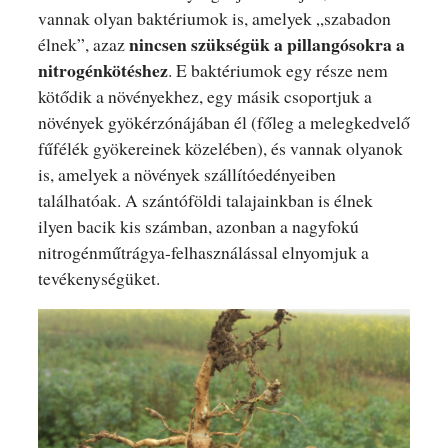
vannak olyan baktériumok is, amelyek „szabadon
nincsen szükségük a pillangósokra a
élnek”, azaz
nitrogénkötéshez
. E baktériumok egy része nem
kötődik a növényekhez, egy másik csoportjuk a
növények gyökérzónájában él (főleg a melegkedvelő
fűfélék gyökereinek közelében), és vannak olyanok
is, amelyek a növények szállítóedényeiben
találhatóak. A szántóföldi talajainkban is élnek
ilyen bacik kis számban, azonban a nagyfokú
nitrogénműtrágya-felhasználással elnyomjuk a
tevékenységüket.