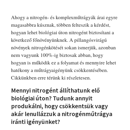
Ahogy a nitrogén- és komplexműtrágyák árai egyre
magasabbra kúsznak, többen felteszik a kérdést,
hogyan lehet biológiai úton nitrogént biztosítani a
következő főnövényünknek. A pillangósvirágú
növények nitrogénkötését sokan ismerjük, azonban
nem vagyunk 100%-ig biztosak abban, hogy
hogyan is működik ez a folyamat és mennyire lehet
hatékony a műtrágyaigényünk csökkentésében.
Cikkünkben erre térünk ki részletesen.
Mennyi nitrogént állíthatunk elő
biológiai úton? Tudunk annyit
produkálni, hogy csökkentsük vagy
akár lenullázzuk a nitrogénműtrágya
iránti igényünket?