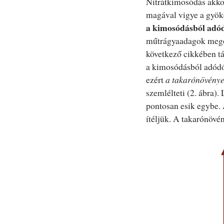
Nitrátkimosódás akkor 
magával vigye a gyök
a kimosódásból adód
műtrágyaadagok megos
következő cikkében tá
a kimosódásból adódó 
ezért
a takarónövénye
szemlélteti (2. ábra).
pontosan esik egybe. 
ítéljük. A takarónövé