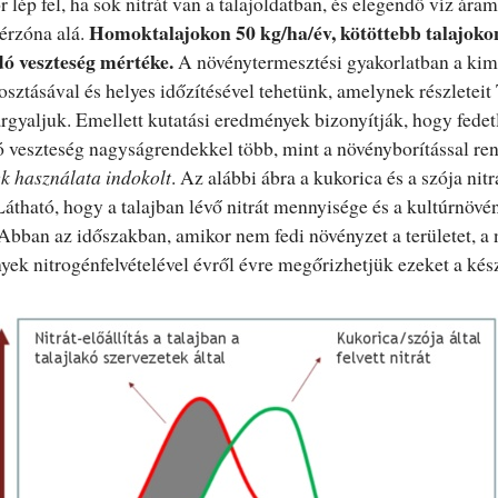
lép fel, ha sok nitrát van a talajoldatban, és elegendő víz áram
Homoktalajokon 50 kg/ha/év, kötöttebb talajokon
érzóna alá.
ó veszteség mértéke.
A növénytermesztési gyakorlatban a kim
ztásával és helyes időzítésével tehetünk, amelynek részleteit
rgyaljuk. Emellett kutatási eredmények bizonyítják, hogy fedetl
veszteség nagyságrendekkel több, mint a növényborítással ren
k használata indokolt
. Az alábbi ábra a kukorica és a szója nitrá
 Látható, hogy a talajban lévő nitrát mennyisége és a kultúrnöv
Abban az időszakban, amikor nem fedi növényzet a területet, a 
nyek nitrogénfelvételével évről évre megőrizhetjük ezeket a kész