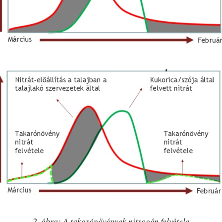
2. ábra: A takarónövények nitrogén felvétele