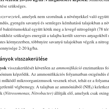
tése szükséges.
szervezetek
, amelyek nem szorulnak a növényekkel való együt
igéndús, gyengén savanyú és semleges kémhatású talajokban a 
ő baktériumokkal együtt kötik meg a levegő nitrogénjét (78 tér
ükhöz szükséges energiát a talajba került szerves anyagokból 
es környezetben, többnyire savanyú talajokban végzik a nitrog
ennyisége 2-20 kg/ha.
nyok visszakerülése
nyok
visszakerülését követően az
ammonifikáció
enzimatikus fo
mónium képződik. Az ammonifikációs folyamatban oxigéndús é
 működő mikroorganizmusok vesznek részt, tehát ez a folyamat
ggetlenül végbemegy. A talajban az ammóniából (NH
) keletke
3
k (
Nitrosomonas, Nitrobacter)
állítják elő, amelyek csak oxi