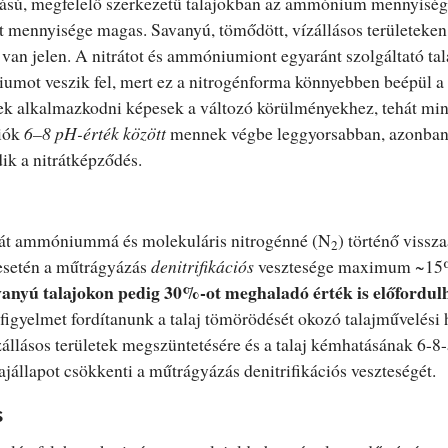
ású, megfelelő szerkezetű talajokban az ammónium mennyisége 
rát mennyisége magas. Savanyú, tömődött, vízállásos területeken
n jelen. A nitrátot és ammóniumiont egyaránt szolgáltató tal
mot veszik fel, mert ez a nitrogénforma könnyebben beépül a 
k alkalmazkodni képesek a változó körülményekhez, tehát min
iók
6–8 pH-érték között
mennek végbe leggyorsabban, azonban
dik a nitrátképződés.
rát ammóniummá és molekuláris nitrogénné (N
) történő vissza
2
 esetén a műtrágyázás
denitrifikációs
vesztesége maximum ~1
vanyú talajokon pedig 30%-ot meghaladó érték is előfordul
igyelmet fordítanunk a talaj tömörödését okozó talajművelési 
zállásos területek megszüntetésére és a talaj kémhatásának 6-8-
alajállapot csökkenti a műtrágyázás denitrifikációs veszteségét.
s