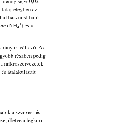
s mennyisége 0,02 –
 talajrétegben az
ltal hasznosítható
+
um
(NH
) és a
4
 arányuk változó. Az
agyobb részben pedig
a mikroszervezetek
és átalakulásait
szerves- és
matok a
ése
, illetve a légköri