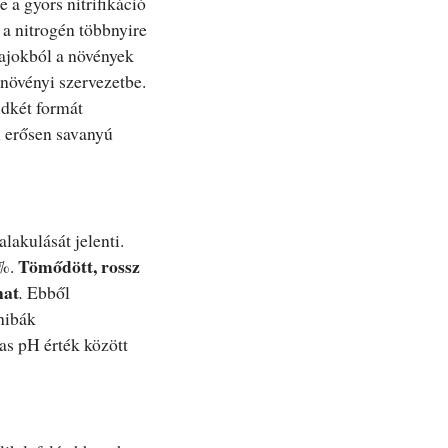
a gyors nitrifikáció
 a nitrogén többnyire
ajokból a növények
növényi szervezetbe.
dkét formát
 erősen savanyú
alakulását jelenti.
Tömődött, rossz
5%.
hat
.
Ebből
hibák
as pH érték között