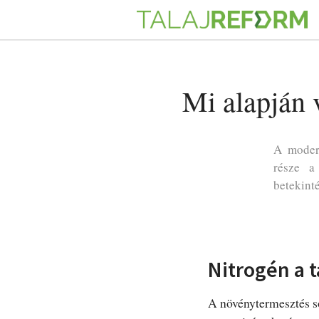
Mi alapján 
A moder
része a
betekinté
Nitrogén a t
A növénytermesztés s