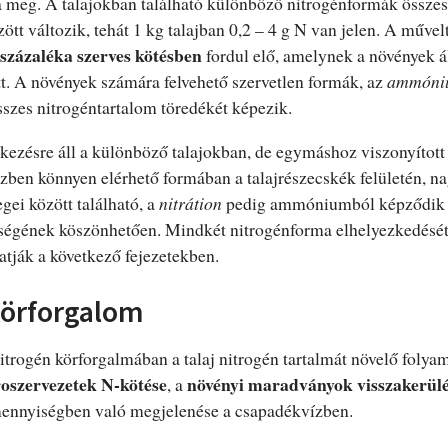
 meg. A talajokban található különböző nitrogénformák össze
tt változik, tehát 1 kg talajban 0,2 – 4 g N van jelen. A művelt
százaléka szerves kötésben
fordul elő, amelynek a növények á
t. A növények számára felvehető szervetlen formák, az
ammóni
sszes nitrogéntartalom töredékét képezik.
ezésre áll a különböző talajokban, de egymáshoz viszonyított
zben könnyen elérhető formában a talajrészecskék felületén, n
gei között található, a
nitrátion
pedig ammóniumból képződik 
ységének köszönhetően. Mindkét nitrogénforma elhelyezkedését 
atják a következő fejezetekben.
körforgalom
trogén körforgalmában a talaj nitrogén tartalmát növelő folya
oszervezetek N-kötése
növényi maradványok visszakerül
, a
ennyiségben való megjelenése a csapadékvízben.