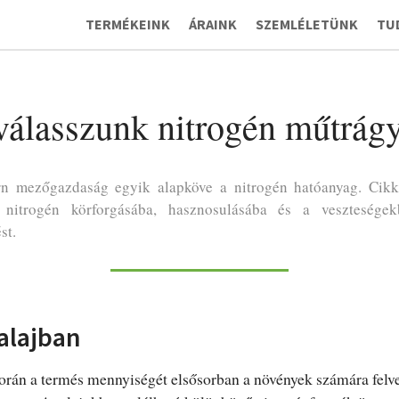
TERMÉKEINK
ÁRAINK
SZEMLÉLETÜNK
TU
válasszunk nitrogén műtrágyá
n mezőgazdaság egyik alapköve a nitrogén hatóanyag. Cikk
 nitrogén körforgásába, hasznosulásába és a veszteségek
st.
alajban
orán a termés mennyiségét elsősorban a növények számára felv