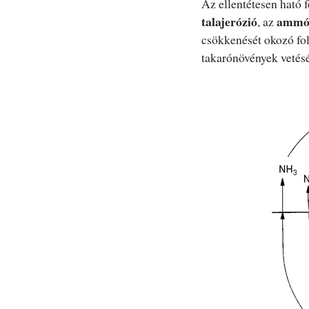
Az ellentétesen ható 
talajerózió
ammón
, az
csökkenését okozó fol
takarónövények vetésé