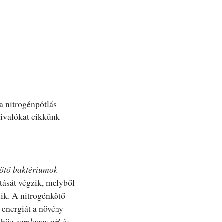
a nitrogénpótlás
ivalókat cikkünk
ötő baktériumok
tását végzik, melyből
ik. A nitrogénkötő
energiát a növény
khöz
semleges pH
és