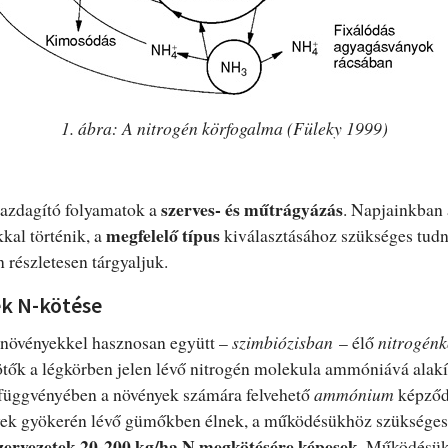
1. ábra: A nitrogén körfogalma (Füleky 1999)
szerves- és műtrágyázás
gazdagító folyamatok a
. Napjainkban 
megfelelő típus
kal történik, a
kiválasztásához szükséges tudn
 részletesen tárgyaljuk.
k N-kötése
s növényekkel hasznosan együtt –
szimbiózisban
– élő
nitrogénk
ötők a légkörben jelen lévő nitrogén molekula ammóniává alakí
 függvényében a növények számára felvehető
ammónium
képződ
ek gyökerén lévő gümőkben élnek, a működésükhöz szükséges 
zervezetek 20-200 kg/ha N megkötésére képesek.
Működésü