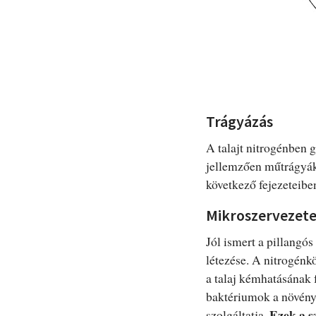
Trágyázás
A talajt nitrogénben 
jellemzően műtrágyák
következő fejezeteiben
Mikroszervezete
Jól ismert a pillangó
létezése. A nitrogénk
a talaj kémhatásának
baktériumok a növény
Ezek a s
szolgáltatja.