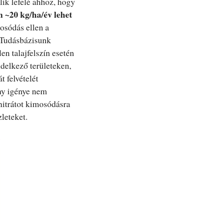
lik lefelé ahhoz, hogy
 ~20 kg/ha/év lehet
osódás ellen a
 Tudásbázisunk
en talajfelszín esetén
delkező területeken,
t felvételét
ény igénye nem
nitrátot kimosódásra
leteket.