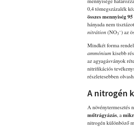
mennyisége határozza
0,4 tömegszázalék közö
összes mennyiség 95 
hányada nem tisztázot
–
nitrátion
(NO
) az ö
3
Mindkét forma rendelk
ammónium
kisebb rés
az agyagásványok réte
nitrifikációs tevéken
részletesebben olvash
A nitrogén 
A növénytermesztés ni
műtrágyázás
mikr
, a
nitrogén különböző m