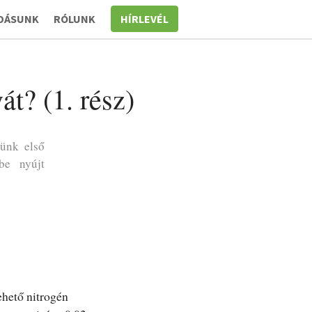
DÁSUNK
RÓLUNK
HÍRLEVÉL
t? (1. rész)
ünk első
be nyújt
ehető nitrogén