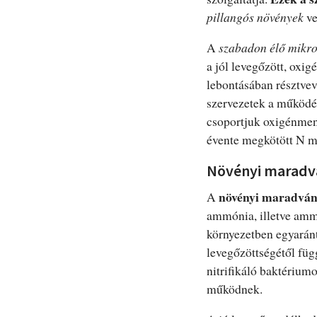
pillangós növények
ve
A
szabadon élő mikro
a jól levegőzött, ox
lebontásában résztvev
szervezetek a működés
csoportjuk oxigénment
évente megkötött N m
Növényi maradvá
növényi maradvá
A
ammónia, illetve am
környezetben egyaránt
levegőzöttségétől fü
nitrifikáló baktériumo
működnek.