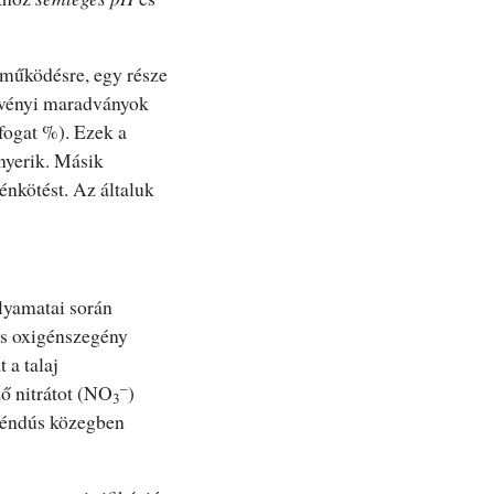
tműködésre, egy része
növényi maradványok
fogat %). Ezek a
nyerik. Másik
énkötést. Az általuk
lyamatai során
s oxigénszegény
 a talaj
–
ző nitrátot (NO
)
3
ngéndús közegben