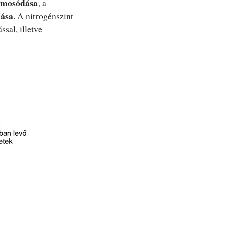
kimosódása
, a
nása
. A nitrogénszint
sal, illetve