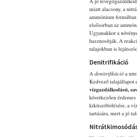
A jó levegőgazdálkod
miatt alacsony, a nit
ammónium formában va
elsősorban az ammóniu
Ugyanakkor a növénye
hasznosítják. A reakc
talajokban is lejátszó
Denitrifikáció
A
denitrifikáció
a nit
Kedvező talajállapot
vízgazdálkodású, sa
következően érdemes f
kiküszöbölésére, a ví
tartására, mert a jó t
Nitrátkimosódá