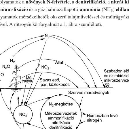
növények N-felvétele
denitrifikáció
nitrát 
folyamatok a
, a
, a
ium-fixáció
ammónia
elilla
és a gáz halmazállapotú
(NH
)
3
yamatok mérsékelhetők okszerű talajműveléssel és műtrágyázás
vel. A nitrogén körforgalmát a 1. ábra szemlélteti.