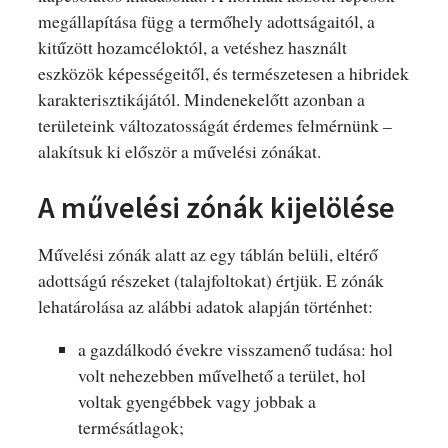
megállapítása függ a termőhely adottságaitól, a
kitűzött hozamcéloktól, a vetéshez használt
eszközök képességeitől, és természetesen a hibridek
karakterisztikájától. Mindenekelőtt azonban a
területeink változatosságát érdemes felmérnünk –
alakítsuk ki először a művelési zónákat.
A művelési zónák kijelölése
Művelési zónák alatt az egy táblán belüli, eltérő
adottságú részeket (talajfoltokat) értjük. E zónák
lehatárolása az alábbi adatok alapján történhet:
a gazdálkodó évekre visszamenő tudása: hol
volt nehezebben művelhető a terület, hol
voltak gyengébbek vagy jobbak a
termésátlagok;