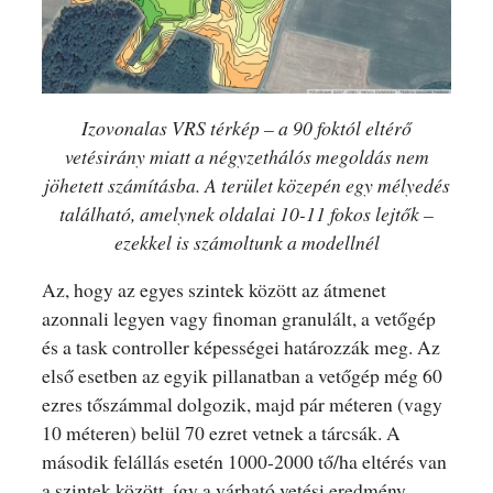
Izovonalas VRS térkép – a 90 foktól eltérő
vetésirány miatt a négyzethálós megoldás nem
jöhetett számításba. A terület közepén egy mélyedés
található, amelynek oldalai 10-11 fokos lejtők –
ezekkel is számoltunk a modellnél
Az, hogy az egyes szintek között az átmenet
azonnali legyen vagy finoman granulált, a vetőgép
és a task controller képességei határozzák meg. Az
első esetben az egyik pillanatban a vetőgép még 60
ezres tőszámmal dolgozik, majd pár méteren (vagy
10 méteren) belül 70 ezret vetnek a tárcsák. A
második felállás esetén 1000-2000 tő/ha eltérés van
a szintek között, így a várható vetési eredmény