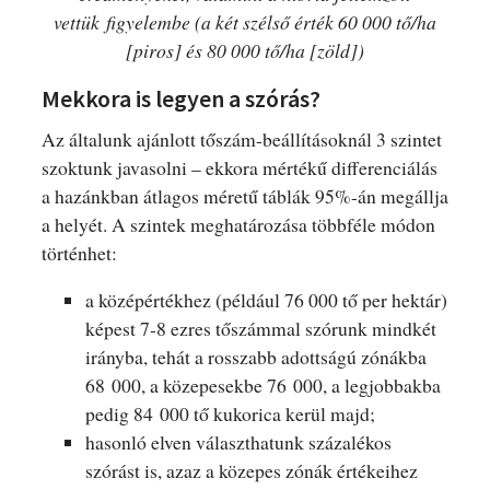
vettük figyelembe (a két szélső érték 60 000 tő/ha
[piros] és 80 000 tő/ha [zöld])
Mekkora is legyen a szórás?
Az általunk ajánlott tőszám-beállításoknál 3 szintet
szoktunk javasolni – ekkora mértékű differenciálás
a hazánkban átlagos méretű táblák 95%-án megállja
a helyét. A szintek meghatározása többféle módon
történhet:
a középértékhez (például 76 000 tő per hektár)
képest 7-8 ezres tőszámmal szórunk mindkét
irányba, tehát a rosszabb adottságú zónákba
68 000, a közepesekbe 76 000, a legjobbakba
pedig 84 000 tő kukorica kerül majd;
hasonló elven választhatunk százalékos
szórást is, azaz a közepes zónák értékeihez