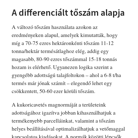
A differenciált tőszám alapja
A változó tőszám használata azokon az
eredményeken alapul, amelyek kimutatták, hogy
míg a 70-75 ezres hektáronkénti tőszám 11-12
tonna/hektár termésátlaghoz elég, addig egy
magasabb, 80-90 ezres tőszámmal 15-18 tonnás
hozam is elérhető. Ugyanezen logika szerint a
gyengébb adottságú talajfoltokon – ahol a 6-8 t/ha
termés már jónak számít – elegendő lehet egy
csökkentett, 50-60 ezer körüli tőszám.
A kukoricavetés magnormáját a területeink
adottságához igazítva jobban kihasználhatjuk a
termékenyebb parcelláinkat, valamint a tőszám
helyes beállításával optimalizálhatjuk a vetőmaggal
kapcsolatos kiadásokat. A normák közötti lépcsők