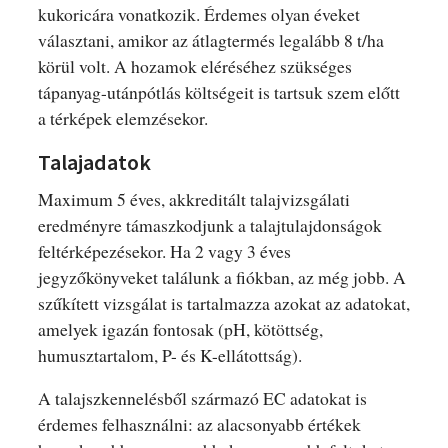
kukoricára vonatkozik. Érdemes olyan éveket
választani, amikor az átlagtermés legalább 8 t/ha
körül volt. A hozamok eléréséhez szükséges
tápanyag-utánpótlás költségeit is tartsuk szem előtt
a térképek elemzésekor.
Talajadatok
Maximum 5 éves, akkreditált talajvizsgálati
eredményre támaszkodjunk a talajtulajdonságok
feltérképezésekor. Ha 2 vagy 3 éves
jegyzőkönyveket találunk a fiókban, az még jobb. A
szűkített vizsgálat is tartalmazza azokat az adatokat,
amelyek igazán fontosak (pH, kötöttség,
humusztartalom, P- és K-ellátottság).
A talajszkennelésből származó EC adatokat is
érdemes felhasználni: az alacsonyabb értékek