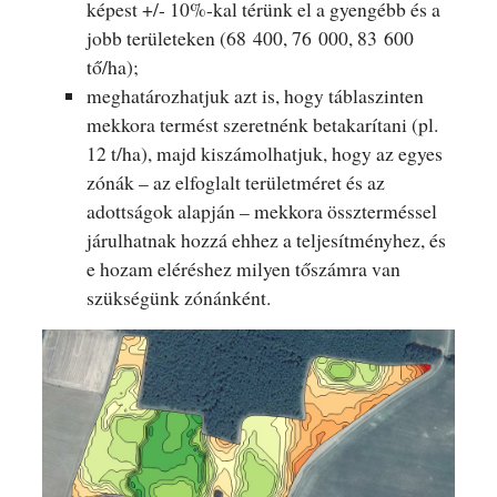
képest +/- 10%-kal térünk el a gyengébb és a
jobb területeken (68 400, 76 000, 83 600
tő/ha);
meghatározhatjuk azt is, hogy táblaszinten
mekkora termést szeretnénk betakarítani (pl.
12 t/ha), majd kiszámolhatjuk, hogy az egyes
zónák – az elfoglalt területméret és az
adottságok alapján – mekkora összterméssel
járulhatnak hozzá ehhez a teljesítményhez, és
e hozam eléréshez milyen tőszámra van
szükségünk zónánként.