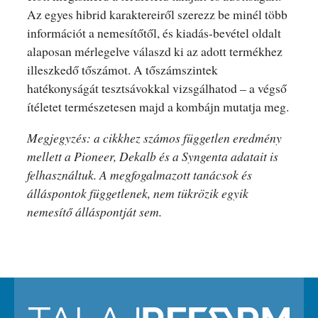
Az egyes hibrid karaktereiről szerezz be minél több
információt a nemesítőtől, és kiadás-bevétel oldalt
alaposan mérlegelve válaszd ki az adott termékhez
illeszkedő tőszámot. A tőszámszintek
hatékonyságát tesztsávokkal vizsgálhatod – a végső
ítéletet természetesen majd a kombájn mutatja meg.
Megjegyzés: a cikkhez számos független eredmény
mellett a Pioneer, Dekalb és a Syngenta adatait is
felhasználtuk. A megfogalmazott tanácsok és
álláspontok függetlenek, nem tükrözik egyik
nemesítő álláspontját sem.