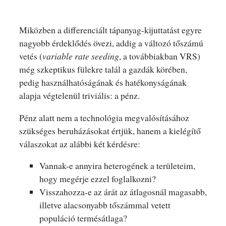
Miközben a differenciált tápanyag-kijuttatást egyre
nagyobb érdeklődés övezi, addig a változó tőszámú
vetés (
variable rate seeding
, a továbbiakban VRS)
még szkeptikus fülekre talál a gazdák körében,
pedig használhatóságának és hatékonyságának
alapja végtelenül triviális: a pénz.
Pénz alatt nem a technológia megvalósításához
szükséges beruházásokat értjük, hanem a kielégítő
válaszokat az alábbi két kérdésre:
Vannak-e annyira heterogének a területeim,
hogy megérje ezzel foglalkozni?
Visszahozza-e az árát az átlagosnál magasabb,
illetve alacsonyabb tőszámmal vetett
populáció termésátlaga?