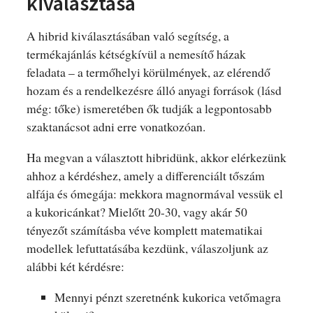
kiválasztása
A hibrid kiválasztásában való segítség, a
termékajánlás kétségkívül a nemesítő házak
feladata – a termőhelyi körülmények, az elérendő
hozam és a rendelkezésre álló anyagi források (lásd
még: tőke) ismeretében ők tudják a legpontosabb
szaktanácsot adni erre vonatkozóan.
Ha megvan a választott hibridünk, akkor elérkezünk
ahhoz a kérdéshez, amely a differenciált tőszám
alfája és ómegája: mekkora magnormával vessük el
a kukoricánkat? Mielőtt 20-30, vagy akár 50
tényezőt számításba véve komplett matematikai
modellek lefuttatásába kezdünk, válaszoljunk az
alábbi két kérdésre:
Mennyi pénzt szeretnénk kukorica vetőmagra