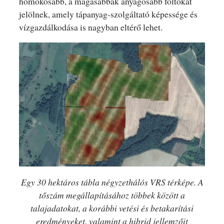
homokosabb, a magasabbak anyagosabb foltokat
jelölnek, amely tápanyag-szolgáltató képessége és
vízgazdálkodása is nagyban eltérő lehet.
Egy 30 hektáros tábla négyzethálós VRS térképe. A
tőszám megállapításához többek között a
talajadatokat, a korábbi vetési és betakarítási
eredményeket, valamint a hibrid jellemzőit