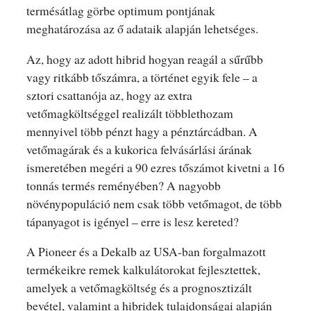
termésátlag görbe optimum pontjának
meghatározása az ő adataik alapján lehetséges.
Az, hogy az adott hibrid hogyan reagál a sűrűbb
vagy ritkább tőszámra, a történet egyik fele – a
sztori csattanója az, hogy az extra
vetőmagköltséggel realizált többlethozam
mennyivel több pénzt hagy a pénztárcádban. A
vetőmagárak és a kukorica felvásárlási árának
ismeretében megéri a 90 ezres tőszámot kivetni a 16
tonnás termés reményében? A nagyobb
növénypopuláció nem csak több vetőmagot, de több
tápanyagot is igényel – erre is lesz kereted?
A Pioneer és a Dekalb az USA-ban forgalmazott
termékeikre remek kalkulátorokat fejlesztettek,
amelyek a vetőmagköltség és a prognosztizált
bevétel, valamint a hibridek tulajdonságai alapján