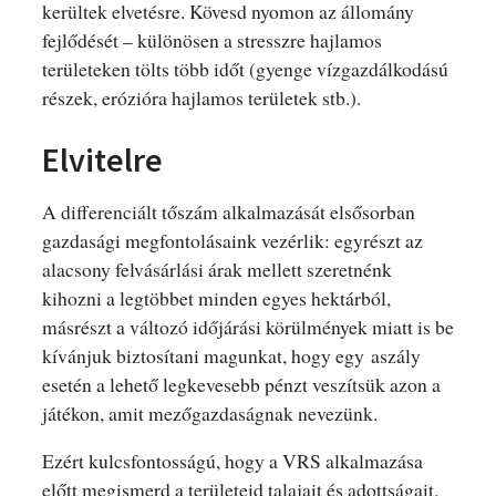
kerültek elvetésre. Kövesd nyomon az állomány
fejlődését – különösen a stresszre hajlamos
területeken tölts több időt (gyenge vízgazdálkodású
részek, erózióra hajlamos területek stb.).
Elvitelre
A differenciált tőszám alkalmazását elsősorban
gazdasági megfontolásaink vezérlik: egyrészt az
alacsony felvásárlási árak mellett szeretnénk
kihozni a legtöbbet minden egyes hektárból,
másrészt a változó időjárási körülmények miatt is be
kívánjuk biztosítani magunkat, hogy egy aszály
esetén a lehető legkevesebb pénzt veszítsük azon a
játékon, amit mezőgazdaságnak nevezünk.
Ezért kulcsfontosságú, hogy a VRS alkalmazása
előtt megismerd a területeid talajait és adottságait.