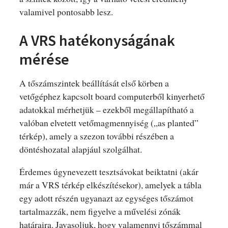
valamivel pontosabb lesz.
A VRS hatékonyságának
mérése
A tőszámszintek beállítását első körben a
vetőgéphez kapcsolt board computerből kinyerhető
adatokkal mérhetjük – ezekből megállapítható a
valóban elvetett vetőmagmennyiség („as planted”
térkép), amely a szezon további részében a
döntéshozatal alapjául szolgálhat.
Érdemes úgynevezett tesztsávokat beiktatni (akár
már a VRS térkép elkészítésekor), amelyek a tábla
egy adott részén ugyanazt az egységes tőszámot
tartalmazzák, nem figyelve a művelési zónák
határaira. Javasoljuk, hogy valamennyi tőszámmal