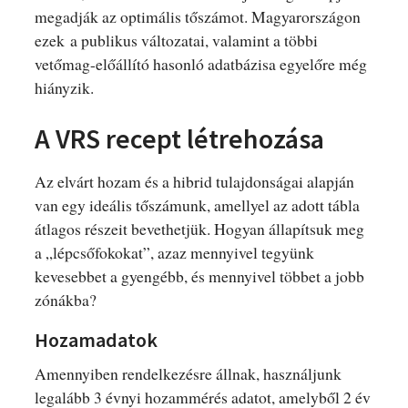
megadják az optimális tőszámot. Magyarországon
ezek a publikus változatai, valamint a többi
vetőmag-előállító hasonló adatbázisa egyelőre még
hiányzik.
A VRS recept létrehozása
Az elvárt hozam és a hibrid tulajdonságai alapján
van egy ideális tőszámunk, amellyel az adott tábla
átlagos részeit bevethetjük. Hogyan állapítsuk meg
a „lépcsőfokokat”, azaz mennyivel tegyünk
kevesebbet a gyengébb, és mennyivel többet a jobb
zónákba?
Hozamadatok
Amennyiben rendelkezésre állnak, használjunk
legalább 3 évnyi hozammérés adatot, amelyből 2 év