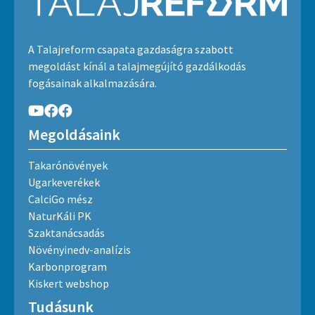
A Talajreform csapata gazdaságra szabott
megoldást kínál a talajmegújító gazdálkodás
fogásainak alkalmazására.
Megoldásaink
Takarónövények
Ugarkeverékek
CalciGo mész
NaturKáli PK
Szaktanácsadás
Növényinedv-analízis
Karbonprogram
Kiskert webshop
Tudásunk