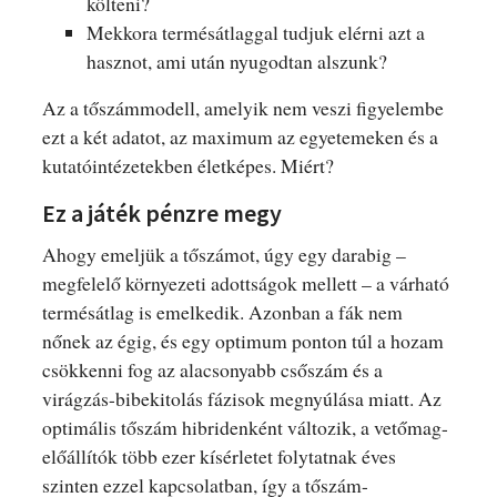
költeni?
Mekkora termésátlaggal tudjuk elérni azt a
hasznot, ami után nyugodtan alszunk?
Az a tőszámmodell, amelyik nem veszi figyelembe
ezt a két adatot, az maximum az egyetemeken és a
kutatóintézetekben életképes. Miért?
Ez a játék pénzre megy
Ahogy emeljük a tőszámot, úgy egy darabig –
megfelelő környezeti adottságok mellett – a várható
termésátlag is emelkedik. Azonban a fák nem
nőnek az égig, és egy optimum ponton túl a hozam
csökkenni fog az alacsonyabb csőszám és a
virágzás-bibekitolás fázisok megnyúlása miatt. Az
optimális tőszám hibridenként változik, a vetőmag-
előállítók több ezer kísérletet folytatnak éves
szinten ezzel kapcsolatban, így a tőszám-