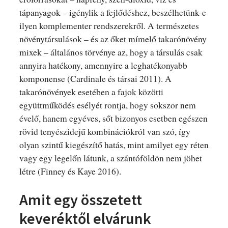
tápanyagok – igénylik a fejlődéshez, beszélhetünk-e
ilyen komplementer rendszerekről. A természetes
növénytársulások – és az őket mímelő takarónövény
mixek – általános törvénye az, hogy a társulás csak
annyira hatékony, amennyire a leghatékonyabb
komponense (Cardinale és társai 2011). A
takarónövények esetében a fajok közötti
együttműködés esélyét rontja, hogy sokszor nem
évelő, hanem egyéves, sőt bizonyos esetben egészen
rövid tenyészidejű kombinációkról van szó, így
olyan szintű kiegészítő hatás, mint amilyet egy réten
vagy egy legelőn látunk, a szántóföldön nem jöhet
létre (Finney és Kaye 2016).
Amit egy összetett
keveréktől elvárunk