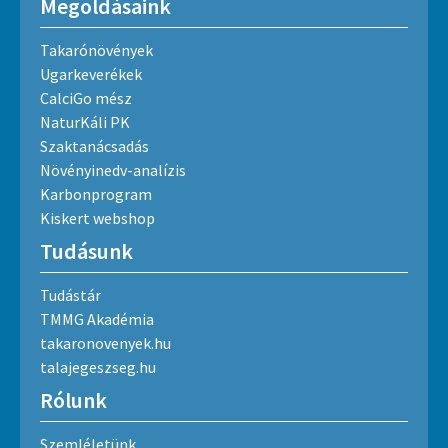
Megoldásaink
Takarónövények
Ugarkeverékek
CalciGo mész
NaturKáli PK
Szaktanácsadás
Növényinedv-analízis
Karbonprogram
Kiskert webshop
Tudásunk
Tudástár
TMMG Akadémia
takaronovenyek.hu
talajegeszseg.hu
Rólunk
Szemléletünk