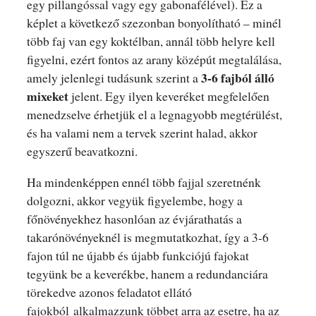
egy pillangóssal vagy egy gabonafélével). Ez a
képlet a következő szezonban bonyolítható – minél
több faj van egy koktélban, annál több helyre kell
figyelni, ezért fontos az arany középút megtalálása,
3-6 fajból álló
amely jelenlegi tudásunk szerint a
mixeket
jelent. Egy ilyen keveréket megfelelően
menedzselve érhetjük el a legnagyobb megtérülést,
és ha valami nem a tervek szerint halad, akkor
egyszerű beavatkozni.
Ha mindenképpen ennél több fajjal szeretnénk
dolgozni, akkor vegyük figyelembe, hogy a
főnövényekhez hasonlóan az évjárathatás a
takarónövényeknél is megmutatkozhat, így a 3-6
fajon túl ne újabb és újabb funkciójú fajokat
tegyünk be a keverékbe, hanem a redundanciára
törekedve azonos feladatot ellátó
fajokból alkalmazzunk többet arra az esetre, ha az