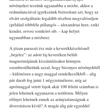
növényeket teszünk ugyanabba a mixbe, akkor a
redundanciával igyekszünk biztosítani azt, hogy az
elvárt szolgáltatás legalább részben megvalósuljon
(például többféle pillangós – alexandriai here, sziki
kender, orvosi somkóró stb. – kap helyet
ugyanabban a mixben).
A józan paraszti ész már a keverékkészítésnél
„bejelez”: az adott faj keveréken belüli
magnormájának kiszámításakor könnyen
szembesülhetünk azzal, hogy bizonyos növényekből
– különösen a nagy maggal rendelkezőkből – alig
pár darab fog jutni 1 négyzetméterre, míg az
aprómaggal vetett fajok akár 100 feletti számban is
jelen lehetnek ugyanazon a területen. Milyen
előnyei lehetnek ennek az aránytalanságnak a
diverzitáson kívül? A magát alig pár egyeddel