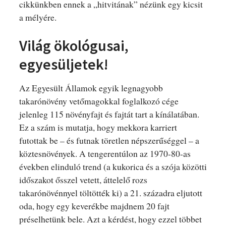
cikkünkben ennek a „hitvitának” nézünk egy kicsit
a mélyére.
Világ ökológusai,
egyesüljetek!
Az Egyesült Államok egyik legnagyobb
takarónövény vetőmagokkal foglalkozó cége
jelenleg 115 növényfajt és fajtát tart a kínálatában.
Ez a szám is mutatja, hogy mekkora karriert
futottak be – és futnak töretlen népszerűséggel – a
köztesnövények. A tengerentúlon az 1970-80-as
években elinduló trend (a kukorica és a szója közötti
időszakot ősszel vetett, áttelelő rozs
takarónövénnyel töltötték ki) a 21. századra eljutott
oda, hogy egy keverékbe majdnem 20 fajt
préselhetünk bele. Azt a kérdést, hogy ezzel többet