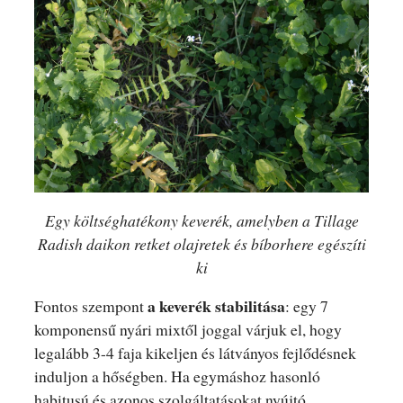
Egy költséghatékony keverék, amelyben a Tillage
Radish daikon retket olajretek és bíborhere egészíti
ki
a keverék stabilitása
Fontos szempont
: egy 7
komponensű nyári mixtől joggal várjuk el, hogy
legalább 3-4 faja kikeljen és látványos fejlődésnek
induljon a hőségben. Ha egymáshoz hasonló
habitusú és azonos szolgáltatásokat nyújtó