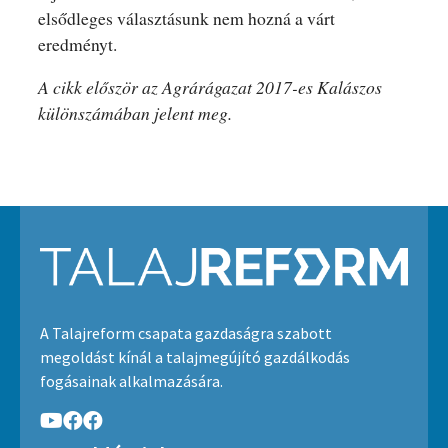
elsődleges választásunk nem hozná a várt
eredményt.
A cikk először az Agrárágazat 2017-es Kalászos
különszámában jelent meg.
A Talajreform csapata gazdaságra szabott
megoldást kínál a talajmegújító gazdálkodás
fogásainak alkalmazására.