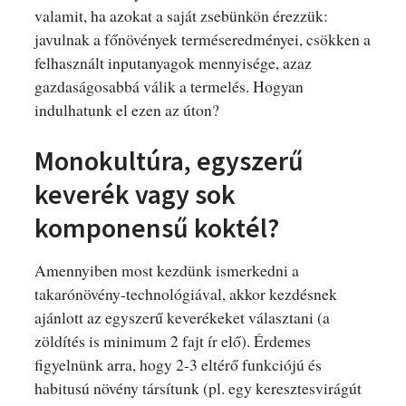
valamit, ha azokat a saját zsebünkön érezzük:
javulnak a főnövények terméseredményei, csökken a
felhasznált inputanyagok mennyisége, azaz
gazdaságosabbá válik a termelés. Hogyan
indulhatunk el ezen az úton?
Monokultúra, egyszerű
keverék vagy sok
komponensű koktél?
Amennyiben most kezdünk ismerkedni a
takarónövény-technológiával, akkor kezdésnek
ajánlott az egyszerű keverékeket választani (a
zöldítés is minimum 2 fajt ír elő). Érdemes
figyelnünk arra, hogy 2-3 eltérő funkciójú és
habitusú növény társítunk (pl. egy keresztesvirágút