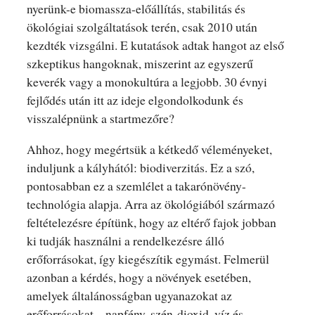
nyerünk-e biomassza-előállítás, stabilitás és
ökológiai szolgáltatások terén, csak 2010 után
kezdték vizsgálni. E kutatások adtak hangot az első
szkeptikus hangoknak, miszerint az egyszerű
keverék vagy a monokultúra a legjobb. 30 évnyi
fejlődés után itt az ideje elgondolkodunk és
visszalépnünk a startmezőre?
Ahhoz, hogy megértsük a kétkedő véleményeket,
induljunk a kályhától: biodiverzitás. Ez a szó,
pontosabban ez a szemlélet a takarónövény-
technológia alapja. Arra az ökológiából származó
feltételezésre építünk, hogy az eltérő fajok jobban
ki tudják használni a rendelkezésre álló
erőforrásokat, így kiegészítik egymást. Felmerül
azonban a kérdés, hogy a növények esetében,
amelyek általánosságban ugyanazokat az
erőforrásokat – napfény, szén-dioxid, víz és