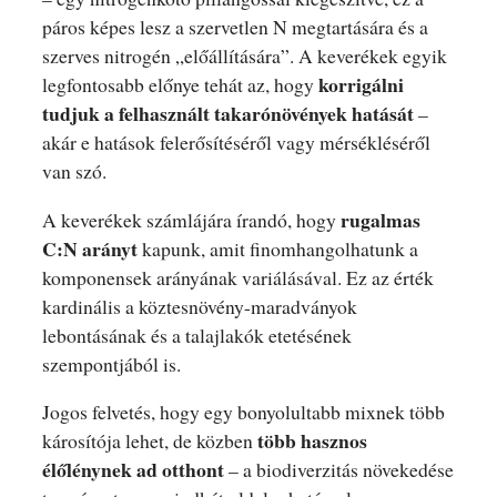
páros képes lesz a szervetlen N megtartására és a
szerves nitrogén „előállítására”. A keverékek egyik
korrigálni
legfontosabb előnye tehát az, hogy
tudjuk a felhasznált takarónövények hatását
–
akár e hatások felerősítéséről vagy mérsékléséről
van szó.
rugalmas
A keverékek számlájára írandó, hogy
C:N
arányt
kapunk, amit finomhangolhatunk a
komponensek arányának variálásával. Ez az érték
kardinális a köztesnövény-maradványok
lebontásának és a talajlakók etetésének
szempontjából is.
Jogos felvetés, hogy egy bonyolultabb mixnek több
több hasznos
károsítója lehet, de közben
élőlénynek ad otthont
– a biodiverzitás növekedése