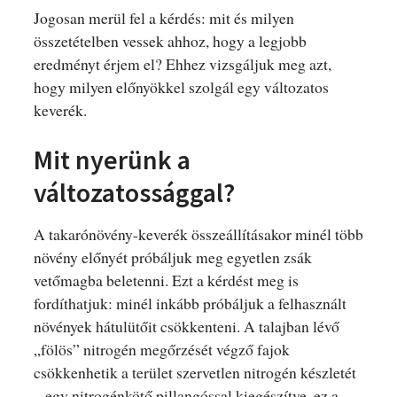
Jogosan merül fel a kérdés: mit és milyen
összetételben vessek ahhoz, hogy a legjobb
eredményt érjem el? Ehhez vizsgáljuk meg azt,
hogy milyen előnyökkel szolgál egy változatos
keverék.
Mit nyerünk a
változatossággal?
A takarónövény-keverék összeállításakor minél több
növény előnyét próbáljuk meg egyetlen zsák
vetőmagba beletenni. Ezt a kérdést meg is
fordíthatjuk: minél inkább próbáljuk a felhasznált
növények hátulütőit csökkenteni. A talajban lévő
„fölös” nitrogén megőrzését végző fajok
csökkenhetik a terület szervetlen nitrogén készletét
– egy nitrogénkötő pillangóssal kiegészítve, ez a