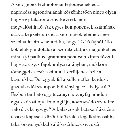
A vetőgépek technológiai fejlődésének és a
naprakész agronómiának köszönhetően nincs olyan,
hogy egy takarónövény-keverék nem
megvalósítható. Az egyes komponensek számának
csak a képzeletünk és a vetőmagok elérhetősége
szabhat határt – nem ritka, hogy 12-16 fajból álló
koktélok gondolatával szórakoztatjuk magunkat, és
mint a jó patikus, grammra pontosan kiporciózzuk,
hogy az egyes fajok milyen arányban, mekkora
tömeggel és csíraszámmal kerüljenek bele a
keverékbe. De tegyük fel a kellemetlen kérdést:
gazdálkodói szempontból tényleg ez a helyes út?
Észben tartható egy tucatnyi növényfaj minden
egyes károsítója, fenológiája, növényvédő szerekre
való érzékenysége? A kalászosok betakarítása és a
tavaszi kapások közötti időszak a legalkalmasabb a
takarónövényekkel való kísérletezésre, ezért