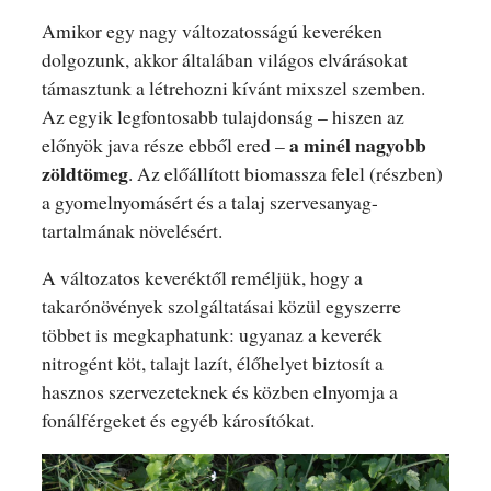
Amikor egy nagy változatosságú keveréken
dolgozunk, akkor általában világos elvárásokat
támasztunk a létrehozni kívánt mixszel szemben.
Az egyik legfontosabb tulajdonság – hiszen az
a minél nagyobb
előnyök java része ebből ered –
zöldtömeg
. Az előállított biomassza felel (részben)
a gyomelnyomásért és a talaj szervesanyag-
tartalmának növelésért.
A változatos keveréktől reméljük, hogy a
takarónövények szolgáltatásai közül egyszerre
többet is megkaphatunk: ugyanaz a keverék
nitrogént köt, talajt lazít, élőhelyet biztosít a
hasznos szervezeteknek és közben elnyomja a
fonálférgeket és egyéb károsítókat.