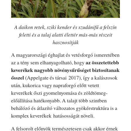
A daikon retek, sziki kender és szudánifű a felszín
feletti és a talaj alatti élettér más-más részeit
hasznosítják
A magyarországi éghajlat és vetésforgó ismeretében
az összetettebb
az a tény sem elhanyagolható, hogy
keverékek nagyobb növénysűrűséget biztosítanak
ősszel
(Appelgate és társai 2017), így a kalászosok
után, kukorica vagy napraforgó előtt vetett
keverékek őszi gyomelnyomása és zöldtömeg-
előállítása hatékonyabb. A talajt több szintben
behálózó és átlazító változatos gyökérstruktúra is a
komplex keverékek hatásosságát növeli.
A felsorolt előnyök természetesen csak akkor érnek