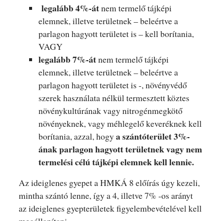
legalább 4%-át
nem termelő tájképi
elemnek, illetve területnek – beleértve a
parlagon hagyott területet is – kell borítania,
VAGY
legalább 7%-át
nem termelő tájképi
elemnek, illetve területnek – beleértve a
parlagon hagyott területet is -, növényvédő
szerek használata nélkül termesztett köztes
növénykultúrának vagy nitrogénmegkötő
növényeknek, vagy méhlegelő keveréknek kell
a szántóterület 3%-
borítania, azzal, hogy
ának parlagon hagyott területnek vagy nem
termelési célú tájképi elemnek kell lennie.
Az ideiglenes gyepet a HMKÁ 8 előírás úgy kezeli,
mintha szántó lenne, így a 4, illetve 7% -os arányt
az ideiglenes gyepterületek figyelembevételével kell
megállapítani.