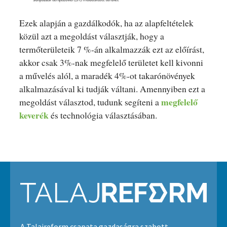
Ezek alapján a gazdálkodók, ha az alapfeltételek
közül azt a megoldást választják, hogy a
termőterületeik 7 %-án alkalmazzák ezt az előírást,
akkor csak 3%-nak megfelelő területet kell kivonni
a művelés alól, a maradék 4%-ot takarónövények
alkalmazásával ki tudják váltani. Amennyiben ezt a
megfelelő
megoldást választod, tudunk segíteni a
keverék
és technológia választásában.
A Talajreform csapata gazdaságra szabott