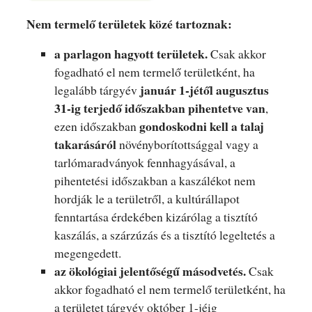
Nem termelő területek közé tartoznak:
a parlagon hagyott területek.
Csak akkor
fogadható el nem termelő területként, ha
január 1-jétől augusztus
legalább tárgyév
31-ig terjedő időszakban pihentetve van
,
gondoskodni kell a talaj
ezen időszakban
takarásáról
növényborítottsággal vagy a
tarlómaradványok fennhagyásával, a
pihentetési időszakban a kaszálékot nem
hordják le a területről, a kultúrállapot
fenntartása érdekében kizárólag a tisztító
kaszálás, a szárzúzás és a tisztító legeltetés a
megengedett.
az ökológiai jelentőségű másodvetés.
Csak
akkor fogadható el nem termelő területként, ha
a területet tárgyév október 1-jéig