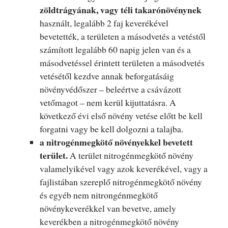
zöldtrágyának, vagy téli takarónövénynek
használt, legalább 2 faj keverékével
bevetették, a területen a másodvetés a vetéstől
számított legalább 60 napig jelen van és a
másodvetéssel érintett területen a másodvetés
vetésétől kezdve annak beforgatásáig
növényvédőszer – beleértve a csávázott
vetőmagot – nem kerül kijuttatásra. A
következő évi első növény vetése előtt be kell
forgatni vagy be kell dolgozni a talajba.
a nitrogénmegkötő növényekkel bevetett
terület.
A terület nitrogénmegkötő növény
valamelyikével vagy azok keverékével, vagy a
fajlistában szereplő nitrogénmegkötő növény
és egyéb nem nitrongénmegkötő
növénykeverékkel van bevetve, amely
keverékben a nitrogénmegkötő növény