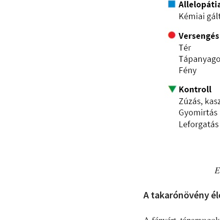
E
A takarónövény éle
A fényért, tápanyagoké