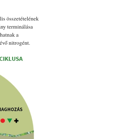
ális összetételének
ány terminálása
thatnak a
évő nitrogént.