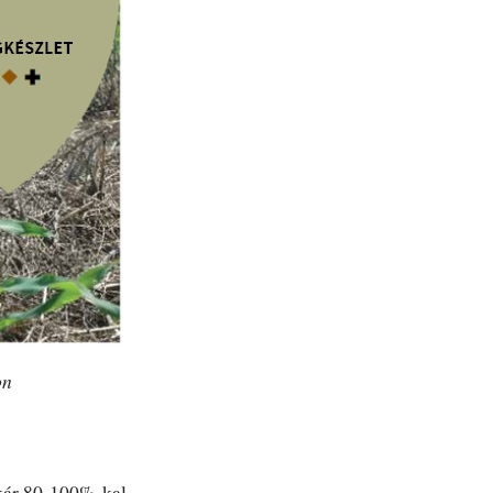
on
kár 80-100%-kal