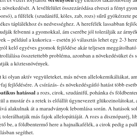
növekedését. A levélfelület összezáródása elveszi a fényt gyom
orsó), a fűfélék (szudánifű, köles, zab, rozs) sűrű gyökérzete ped
tékes táplálékhoz és nedvességhez. A herefélék lassabban fejlőd
dják felvenni a gyomokkal, ám cserébe jól tolerálják az árnyéko
k – például a kukorica – esetén jó választás lehet egy 2-3 here
ról kelő egyéves gyomok fejlődése akár teljesen meggátolható
rollálása összetettebb probléma, azonban a növekedésüket és 
tják a köztesnövények.
ki olyan aktív vegyületeket, más néven allelokemikáliákat, am
faj fejlődésére. A csírázás- és növekedésgátló hatást több eset
patikus hatással
a rozs, cirok, szudánifű, pohánka és földbent
l a mustár és a retek is előállít úgynevezett glükozinolátokat,
ává alakulnak át a maradványok lebomlása során. A hatások sok
tolerálhatják más fajok allelopátiáját. A rozs a disznóparéj, li
tő be, a földbentermő here a hajnalkafélék, a cirok pedig a pal
álásban segíthet.