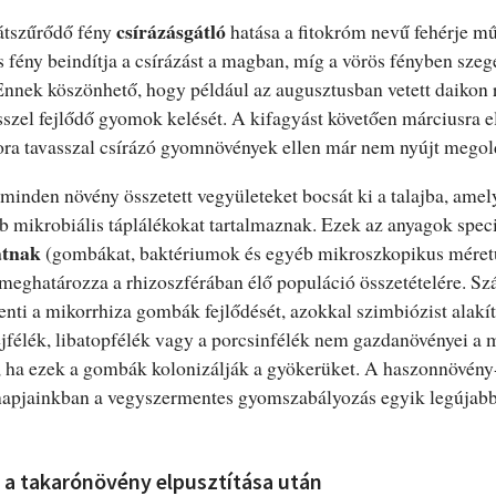
csírázásgátló
átszűrődő fény
hatása a fitokróm nevű fehérje m
 fény beindítja a csírázást a magban, míg a vörös fényben sze
Ennek köszönhető, hogy például az augusztusban vetett daikon 
zel fejlődő gyomok kelését. A kifagyást követően márciusra e
ora tavasszal csírázó gyomnövények ellen már nem nyújt megol
minden növény összetett vegyületeket bocsát ki a talajba, amel
 mikrobiális táplálékokat tartalmaznak. Ezek az anyagok spec
atnak
(gombákat, baktériumok és egyéb mikroszkopikus méretű 
meghatározza a rhizoszférában élő populáció összetételére. Sz
enti a mikorrhiza gombák fejlődését, azokkal szimbiózist alakít
félék, libatopfélék vagy a porcsinfélék nem gazdanövényei a 
 ha ezek a gombák kolonizálják a gyökerüket. A haszonnövény
napjainkban a vegyszermentes gyomszabályozás egyik legújabb
a takarónövény elpusztítása után