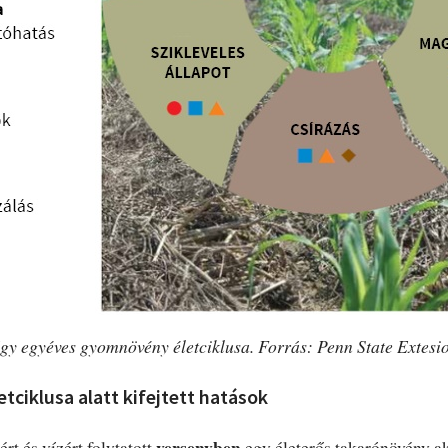
gy egyéves gyomnövény életciklusa. Forrás: Penn State Extesi
tciklusa alatt kifejtett hatások
versenyben
rt és vízért folytatott
egy életerős takarónövény a