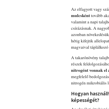
Az elfagyott vagy szá
mulcsként
tovább aka
valamint a napi tala
csírázásnak. A nagyob
azonban növekedésük 
hétig kifejtik allelo
magvaival táplálkozó
A takarónövény talajb
részek feldolgozásáh
nitrogént vonnak el 
megfelelő bedolgozás
nitrogén mikrobiális 
Hogyan használ
képességét?
Az elméleti áttekinté