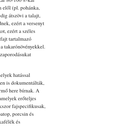
 elől (pl. pohánka,
ig átszövi a talajt,
nek, ezért a versenyt
t, ezért a széles
fajt tartalmazó
 a takarónövényekkel.
szaporodásukat
elyek hatással
ben is dokumentálták,
ermő here bírnak. A
 amelyek erőteljes
szor fajspecifikusak,
batop, porcsin és
kafélék és