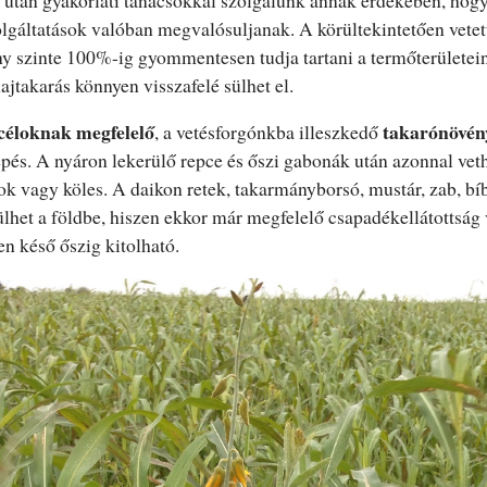
gáltatások valóban megvalósuljanak. A körültekintetően vetet
y szinte 100%-ig gyommentesen tudja tartani a termőterületei
lajtakarás könnyen visszafelé sülhet el.
 céloknak megfelelő
takarónövény
, a vetésforgónkba illeszkedő
lépés. A nyáron lekerülő repce és őszi gabonák után azonnal vet
rok vagy köles. A daikon retek, takarmányborsó, mustár, zab, b
ülhet a földbe, hiszen ekkor már megfelelő csapadékellátottság
en késő őszig kitolható.