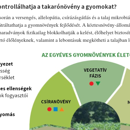
ntrollálhatja a takarónövény a gyomokat?
orán a versengés, allelopátia, csírázásgátlás és a talaj mikrobi
tráltathatja a gyomnövények fejlődését. A köztesnövény-állom
maradványok fizikailag blokkolhatják a kelést, élőhelyet biztosí
 élőlényeknek, valamint a lebontásuk megkötheti a talajban l