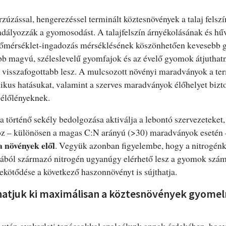
rzúzással, hengerezéssel terminált köztesnövények a talaj felsz
dályozzák a gyomosodást. A talajfelszín árnyékolásának és hűv
jhőmérséklet-ingadozás mérséklésének köszönhetően kevesebb
b magvú, széleslevelű gyomfajok és az évelő gyomok átjuthatna
visszafogottabb lesz. A mulcsozott növényi maradványok a te
patikus hatásukat, valamint a szerves maradványok élőhelyet biz
 élőlényeknek.
a történő sekély bedolgozása aktiválja a lebontó szervezeteket
oz – különösen a magas C:N arányú (>30) maradványok esetén 
a növények elől
. Vegyük azonban figyelembe, hogy a nitrogén
ából származó nitrogén ugyanúgy elérhető lesz a gyomok szám
lekötődése a következő haszonnövényt is sújthatja.
hatjuk ki maximálisan a köztesnövények gyom
s után gyakorlati tanácsokkal szolgálunk annak érdekében, hogy