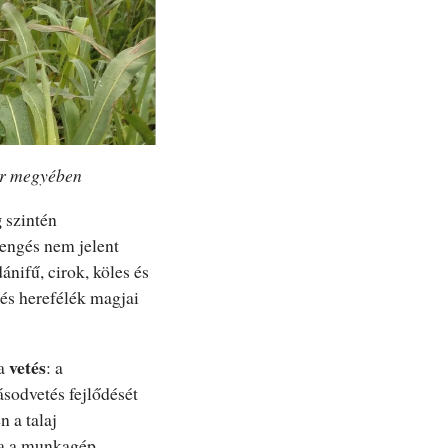
jér megyében
g
szintén
sengés nem jelent
nifű, cirok, köles és
 és herefélék magjai
vetés
 a
: a
ásodvetés fejlődését
 a talaj
 Ha a munkagép