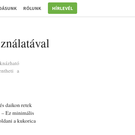
DÁSUNK
RÓLUNK
HÍRLEVÉL
ználatával
aknázható
ntheti a
és daikon retek
. – Ez minimális
oldani a kukorica