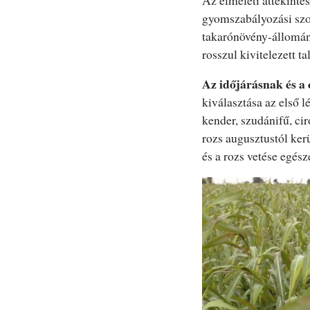
gyomszabályozási szol
takarónövény-állomán
rosszul kivitelezett ta
Az időjárásnak és a
kiválasztása az első 
kender, szudánifű, ci
rozs augusztustól ker
és a rozs vetése egész