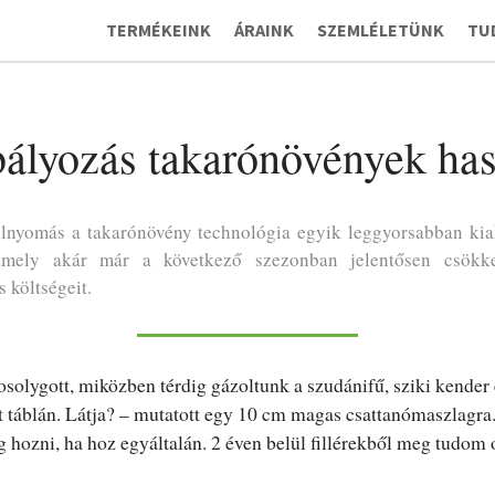
TERMÉKEINK
ÁRAINK
SZEMLÉLETÜNK
TU
lyozás takarónövények has
nyomás a takarónövény technológia egyik leggyorsabban ki
amely akár már a következő szezonban jelentősen csökke
 költségeit.
solygott, miközben térdig gázoltunk a szudánifű, sziki kender 
t táblán. Látja? – mutatott egy 10 cm magas csattanómaszlagra
hozni, ha hoz egyáltalán. 2 éven belül fillérekből meg tudom 