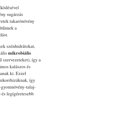
űködésével
gény sugárzás
retek takarónövény
ltűnnek a
dást.
yek szénhidrátokat,
mikrobiális
iális
szervezeteket), így a
ámos kalászos és
anak ki. Ezzel
mikorrhizáknak, így
-gyomnövény-talaj-
 és legígéretesebb