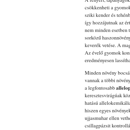
csökkenheti a gyomok 
sziki kender és tehénb
így hozzájutnak az ér
nem minden esetben tu
sorközű haszonnövénye
keverék vetése. A mag
Az évelő gyomok kont
eredményesen lassítha
Minden növény bocsát 
vannak a többi növény
allelo
a legfontosabb
keresztesvirágúak közü
hatású allelokemikáli
hiszen egyes növények 
ujjasmuhar ellen vethe
csillagpázsit kontroll