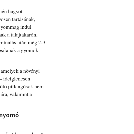
ínén hagyott
ösen tartásának,
 gyommag indul
k a talajtakarón,
rminálás után még 2-3
tosítanak a gyomok
, amelyek a növényi
– ideiglenesen
kötő pillangósok nem
ára, valamint a
elnyomó
 a fent körvonalazott