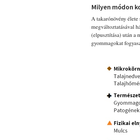
Milyen módon ko
A takarónövény élete s
megváltoztatásával há
(elpusztítása) után a 
gyommagokat fogyasztó