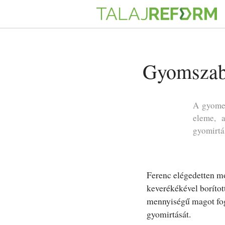
Gyomszabá
A gyomel
eleme, 
gyomirtás
Ferenc elégedetten mo
keverékékével borítot
mennyiségű magot fog 
gyomirtását.