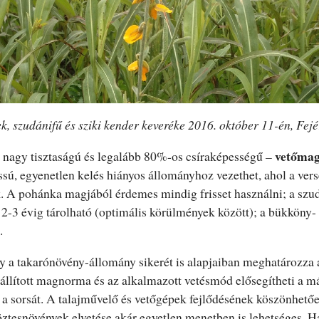
k, szudánifű és sziki kender keveréke 2016. október 11-én, Fe
vetőma
 nagy tisztaságú és legalább 80%-os csíraképességű –
ssú, egyenetlen kelés hiányos állományhoz vezethet, ahol a ver
 A pohánka magjából érdemes mindig frisset használni; a szudá
2-3 évig tárolható (optimális körülmények között); a bükköny-
.
y a takarónövény-állomány sikerét is alapjaiban meghatározza
eállított magnorma és az alkalmazott vetésmód elősegítheti a m
a sorsát. A talajművelő és vetőgépek fejlődésének köszönhetően
öztesnövények elvetése akár egyetlen menetben is lehetséges.