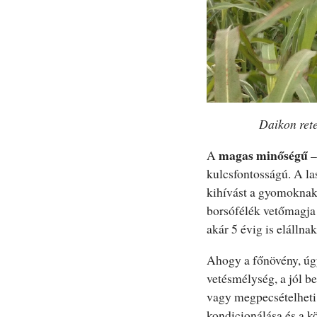
Daikon rete
magas minőségű
A
–
kulcsfontosságú. A la
kihívást a gyomoknak.
borsófélék vetőmagja 
akár 5 évig is elállnak
Ahogy a főnövény, úg
vetésmélység, a jól b
vagy megpecsételheti 
kondicionálása és a k