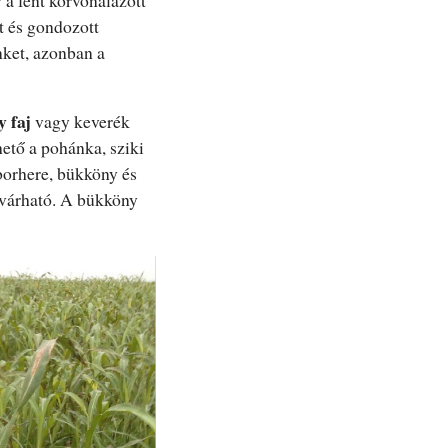
t és gondozott
nket, azonban a
 faj
vagy keverék
hető a pohánka, sziki
íborhere, bükköny és
 várható. A bükköny