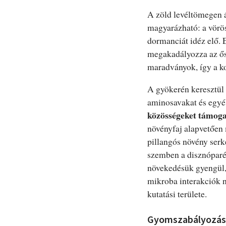
A zöld levéltömegen 
magyarázható: a vörös
dormanciát idéz elő. 
megakadályozza az őss
maradványok, így a k
A gyökerén keresztül 
aminosavakat és egyéb
közösségeket támog
növényfaj alapvetően 
pillangós növény serk
szemben a disznóparéj
növekedésük gyengül,
mikroba interakciók 
kutatási területe.
Gyomszabályozás 