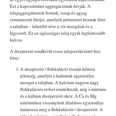
Ezt a kapcsolódást aggregációnak hívják. A
talajaggregátumok homok, iszap és agyag
cementezett fürtjei, amelyek pórusteret hoznak létre
a talajban – lehetővé téve a víz mozgását és a
légcserét. Ez az egészséges talaj egyik legfontosabb
kulcsa.
A diszperzió rendkívül rossz talajszerkezetet hoz
létre:
A diszperzió / flokkuláció tisztán kémiai
jelenség, amelyet a kationok egyensúlya
mozgat a talajban. A kalcium nagyon nagy
flokkulációs erővel rendelkezik, míg a nátrium
és a kálium diszperziót okoz. A Ca és Mg
nátriumhoz viszonyított általános egyensúlya
határozza meg a flokkulációt / diszperziót. A