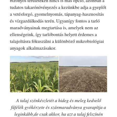
bizonyos területeken nincs is más opció, azonban a
tudatos takarónövényezés a kezünkbe adja a gyeplőt
a vetésforgó, gyomelnyomás, tápanyag-hasznosítás
és vízgazdálkodás terén. Ugyanígy fontos a tarló
maradványainak megtartása is, amelyek nem az
ellenségeink, így tarlóbontás helyett érdemes a
talajoltásra fókuszálni a különböző mikrobiológiai
anyagok alkalmazásakor.
A talaj szénkészletét a hideg és meleg kedvelő
fűfélék gyökérzete és szármaradványa gyarapítja a
leginkább,de csak akkor, ha azt a talaj felszínén