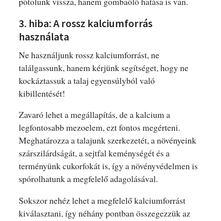
pótolunk vissza, hanem gombaölő hatása is van.
3. hiba: A rossz kalciumforrás
használata
Ne használjunk rossz kalciumforrást, ne
találgassunk, hanem kérjünk segítséget, hogy ne
kockáztassuk a talaj egyensúlyból való
kibillentését!
Zavaró lehet a megállapítás, de a kalcium a
legfontosabb mezoelem, ezt fontos megérteni.
Meghatározza a talajunk szerkezetét, a növényeink
szárszilárdságát, a sejtfal keménységét és a
terményünk cukorfokát is, így a növényvédelmen is
spórolhatunk a megfelelő adagolásával.
Sokszor nehéz lehet a megfelelő kalciumforrást
kiválasztani, így néhány pontban összegezzük az