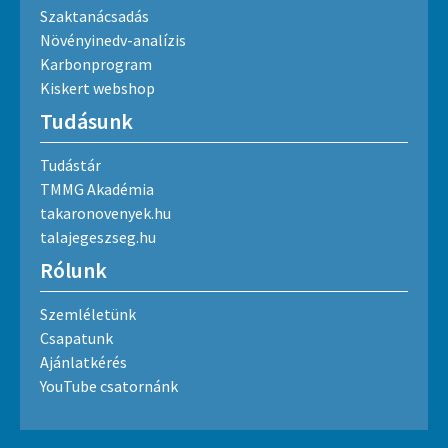
Szaktanácsadás
Növényinedv-analízis
Karbonprogram
Kiskert webshop
Tudásunk
Tudástár
TMMG Akadémia
takaronovenyek.hu
talajegeszseg.hu
Rólunk
Szemléletünk
Csapatunk
Ajánlatkérés
YouTube csatornánk