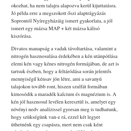
okozhat, ha nem talajra alapozva kerül kijuttatásra.
Jó példa erre a megszokott őszi alaptrágyázás
Soprontól Nyíregyházáig ismert gyakorlata, a jól
ismert egy mázsa MAP + két mázsa kálisó
kiszórása.
Divatos manapság a vadak távoltartása, valamint a
nitrogén hasznosulása érdekében a kén utánpótlása
elemi kén vagy kénes nitrogén formájában, de azt is
tartsuk észben, hogy a feltáródása során jelentős
mennyiségű kénsav jön létre, ami a savanyú
talajokon tovább ront, hiszen szulfát formában
kimosódik a maradék kalcium és magnézium is. A
kén jól hasznosul levélen keresztül is, amelyet egy
növényi nedv analízissel gyorsan meg is tudhatunk,
hogy szükségünk van-e rá, ezzel két legyet
üthetnénk egy csapásra, mert nem csak ként