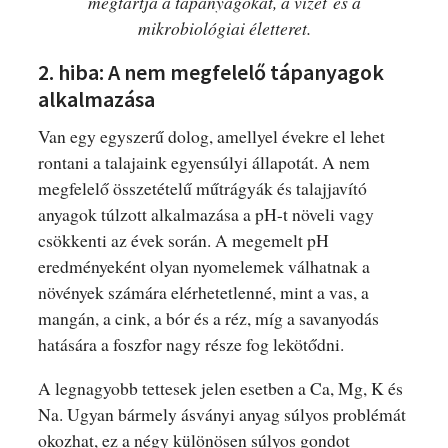
megtartja a tápanyagokat, a vizet és a
mikrobiológiai életteret.
2. hiba: A nem megfelelő tápanyagok
alkalmazása
Van egy egyszerű dolog, amellyel évekre el lehet
rontani a talajaink egyensúlyi állapotát. A nem
megfelelő összetételű műtrágyák és talajjavító
anyagok túlzott alkalmazása a pH-t növeli vagy
csökkenti az évek során. A megemelt pH
eredményeként olyan nyomelemek válhatnak a
növények számára elérhetetlenné, mint a vas, a
mangán, a cink, a bór és a réz, míg a savanyodás
hatására a foszfor nagy része fog lekötődni.
A legnagyobb tettesek jelen esetben a Ca, Mg, K és
Na. Ugyan bármely ásványi anyag súlyos problémát
okozhat, ez a négy különösen súlyos gondot