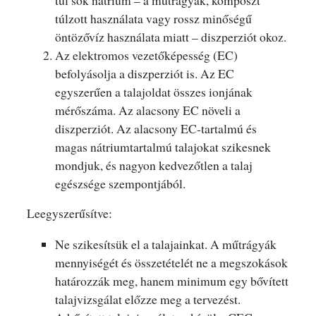
túl sok nátrium – a műtrágyák, komposzt
túlzott használata vagy rossz minőségű
öntözővíz használata miatt – diszperziót okoz.
Az elektromos vezetőképesség (EC)
befolyásolja a diszperziót is. Az EC
egyszerűen a talajoldat összes ionjának
mérőszáma. Az alacsony EC növeli a
diszperziót. Az alacsony EC-tartalmú és
magas nátriumtartalmú talajokat szikesnek
mondjuk, és nagyon kedvezőtlen a talaj
egészsége szempontjából.
Leegyszerűsítve:
Ne szikesítsük el a talajainkat. A műtrágyák
mennyiségét és összetételét ne a megszokások
határozzák meg, hanem minimum egy bővített
talajvizsgálat előzze meg a tervezést.