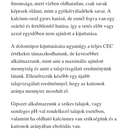
finomsága, mert vízben oldhatatlan, csak savak
képesek oldani, mint a gyökérváladékok savai. A
kalcium-oxid gyors hatású, de ennél fogva van egy
szárító és fertőtlenítő hatása, így a vetés előtt vagy
azzal egyidőben nem ajánlott a kijuttatása.
A dolomitpor kijuttatására ugyanúgy a teljes CEC
értékekre támaszkodhatunk, de kevesebbet
alkalmazzunk, mint ami a maximális ajánlott
mennyiség és amit a talajvizsgálati eredményünk
látunk. Ellenőrizzük később egy újabb
talajvizsgálati eredménnyel, hogy az kationok
aránya mennyire mozdult el.
Gipszet alkalmazzunk a szikes talajok, vagy
semleges pH-val rendelkező talajok esetében,
valamint ha oldható kalciumra van szükségünk és a
kationok arányában eltolódás van.