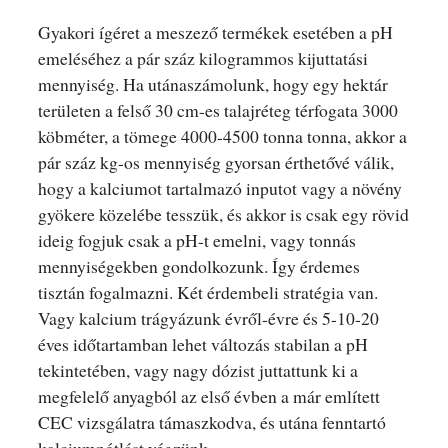
Gyakori ígéret a meszező termékek esetében a pH
emeléséhez a pár száz kilogrammos kijuttatási
mennyiség. Ha utánaszámolunk, hogy egy hektár
területen a felső 30 cm-es talajréteg térfogata 3000
köbméter, a tömege 4000-4500 tonna tonna, akkor a
pár száz kg-os mennyiség gyorsan érthetővé válik,
hogy a kalciumot tartalmazó inputot vagy a növény
gyökere közelébe tesszük, és akkor is csak egy rövid
ideig fogjuk csak a pH-t emelni, vagy tonnás
mennyiségekben gondolkozunk. Így érdemes
tisztán fogalmazni. Két érdembeli stratégia van.
Vagy kalcium trágyázunk évről-évre és 5-10-20
éves időtartamban lehet változás stabilan a pH
tekintetében, vagy nagy dózist juttattunk ki a
megfelelő anyagból az első évben a már említett
CEC vizsgálatra támaszkodva, és utána fenntartó