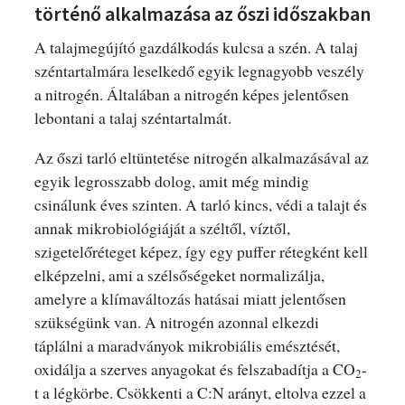
történő alkalmazása az őszi időszakban
A talajmegújító gazdálkodás kulcsa a szén. A talaj
széntartalmára leselkedő egyik legnagyobb veszély
a nitrogén. Általában a nitrogén képes jelentősen
lebontani a talaj széntartalmát.
Az őszi tarló eltüntetése nitrogén alkalmazásával az
egyik legrosszabb dolog, amit még mindig
csinálunk éves szinten. A tarló kincs, védi a talajt és
annak mikrobiológiáját a széltől, víztől,
szigetelőréteget képez, így egy puffer rétegként kell
elképzelni, ami a szélsőségeket normalizálja,
amelyre a klímaváltozás hatásai miatt jelentősen
szükségünk van. A nitrogén azonnal elkezdi
táplálni a maradványok mikrobiális emésztését,
oxidálja a szerves anyagokat és felszabadítja a CO
-
2
t a légkörbe. Csökkenti a C:N arányt, eltolva ezzel a