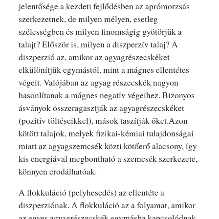
jelentősége a kezdeti fejlődésben az aprómorzsás
szerkezetnek, de milyen mélyen, esetleg
szélességben és milyen finomságig gyötörjük a
talajt? Először is, milyen a diszperzív talaj? A
diszperzió az, amikor az agyagrészecskéket
elkülönítjük egymástól, mint a mágnes ellentétes
végeit. Valójában az agyag részecskék nagyon
hasonlítanak a mágnes negatív végeihez. Bizonyos
ásványok összeragasztják az agyagrészecskéket
(pozitív töltéseikkel), mások taszítják őket.Azon
kötött talajok, melyek fizikai-kémiai tulajdonságai
miatt az agyagszemcsék közti kötőerő alacsony, így
kis energiával megbontható a szemcsék szerkezete,
könnyen erodálhatóak.
A flokkuláció (pelyhesedés) az ellentéte a
diszperziónak. A flokkuláció az a folyamat, amikor
az egyes agyagrészecskék egymásba kapcsolódnak.