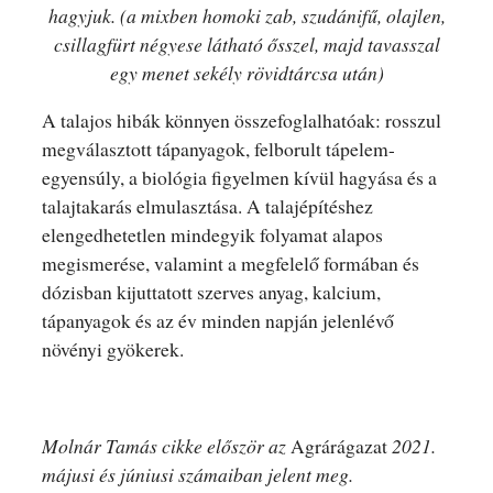
hagyjuk. (a mixben homoki zab, szudánifű, olajlen,
csillagfürt négyese látható ősszel, majd tavasszal
egy menet sekély rövidtárcsa után)
A talajos hibák könnyen összefoglalhatóak: rosszul
megválasztott tápanyagok, felborult tápelem-
egyensúly, a biológia figyelmen kívül hagyása és a
talajtakarás elmulasztása. A talajépítéshez
elengedhetetlen mindegyik folyamat alapos
megismerése, valamint a megfelelő formában és
dózisban kijuttatott szerves anyag, kalcium,
tápanyagok és az év minden napján jelenlévő
növényi gyökerek.
Molnár Tamás cikke először az
Agrárágazat
2021.
májusi és júniusi számaiban jelent meg.