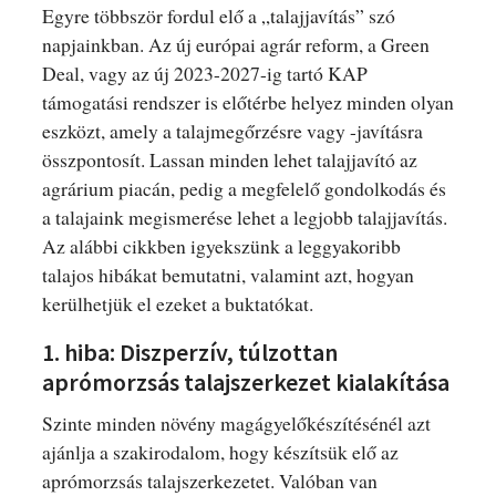
Egyre többször fordul elő a „talajjavítás” szó
napjainkban. Az új európai agrár reform, a Green
Deal, vagy az új 2023-2027-ig tartó KAP
támogatási rendszer is előtérbe helyez minden olyan
eszközt, amely a talajmegőrzésre vagy -javításra
összpontosít. Lassan minden lehet talajjavító az
agrárium piacán, pedig a megfelelő gondolkodás és
a talajaink megismerése lehet a legjobb talajjavítás.
Az alábbi cikkben igyekszünk a leggyakoribb
talajos hibákat bemutatni, valamint azt, hogyan
kerülhetjük el ezeket a buktatókat.
1. hiba: Diszperzív, túlzottan
aprómorzsás talajszerkezet kialakítása
Szinte minden növény magágyelőkészítésénél azt
ajánlja a szakirodalom, hogy készítsük elő az
aprómorzsás talajszerkezetet. Valóban van