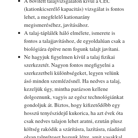
A bővített talajvizsgálaton kívül a CEC
(kationkicserélő kapacitás) vizsgálat is fontos
lehet, a megfelelő kationarány
megismeréséhez, javításához.
A talaj-táplálék háló elmélete, ismerete is
fontos a talajjavításhoz, de egyoldalúan csak a
biológiára építve nem fogunk talajt javítani.
Ne hagyjuk figyelmen kívül a talaj fizikai
szerkezetét. Nagyon fontos megfigyelni a
szerkezetbeli különbségeket, legyen velünk
ásó minden szemlézésnél. Ha nedves a talaj,
kezeljük úgy, mintha parázson kellene
dolgoznunk, vagyis az egész technológiánkat
gondoljuk át. Biztos, hogy kifizetődőbb egy
hosszú tenyészidejű kukorica, ha azt évek óta
csak nedves talajon lehet aratni, ezután plusz
költség rakódik a szárításra, lazításra, ráadásul
olyan talpréteget hozunk létre, amit vasakkal