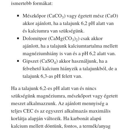
ismertebb formákat:
Mészkőpor (CaCO
) vagy égetett mész (CaO)
3
akkor ajánlott, ha a talajunk 6,2 pH alatt van
és kalciumra van szükségünk.
Dolomitpor (CaMg(CO
)
) csak akkor
3
2
ajánlott, ha a talajunk kalciumtartalma mellett
magnéziumhiány is van és a pH 6,2 alatt van.
Gipszet (CaSO
) akkor használjunk, ha a
4
felvehető kalcium hiányzik a talajunkból, de a
talajunk 6,3-as pH felett van.
Ha a talajunk 6,2-es pH alatt van és nincs
szükségünk magnéziumra, mészkőport vagy égetett
meszet alkalmazzunk. Az ajánlott mennyiség a
teljes CEC és az egyszeri alkalmazás maximális
korlátja alapján változik. Ha karbonát alapú
kalcium mellett döntünk, fontos, a termék/anyag