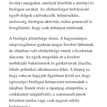
ásványi anyagokat, amelyek közelítik a növényi és
biológiai savakat. Az elérhetőséget befolyásoló
egyéb dolgok a következők: hőmérséklet,
nedvesség, biológiai aktivitás, redox-potenciál és
levegőztetés, hogy csak néhányat említsünk.
A biológia jelentősége óriási. A hagyományos
talajvizsgálaton gyakran magas foszfort láthatunk,
de oldatban való elérhetősége ennek a foszfornak
alacsony. Az egyik megoldás itt a foszfort
mobilizáló baktériumok és gyökérsavak (facélia,
lóbab, pohánka) alkalmazása lehet. A lényeg az,
hogy soha ne hagyjuk figyelmen kívül azt, hogy
egészséges biológiai környezetet teremtsünk a
talajban. Ennek része a tápanyag-utánpótlás, a
csökkentett talajművelés, a szármaradványok
felszínen tartása vagy csak nagyon sekély
bedolgozása.